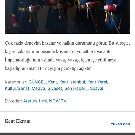
Çok fazla deneyim kazanır ve halkın durumunu görür. Bu süreçte,
kişisel çıkarlarının peşinde koşanların yönettiği Osmanlı
İmparatorluğu’nun aslında yavaş yavaş, içten içe çürümeye
başladığını anlar. Bir değişim gerektiği açıktır.
Kategoriler:
GÜNCEL
,
Kent
,
Kent İstanbul
,
Kent Yerel
,
Kültür/Sanat
,
Medya
,
Siyaset
,
Son Haber !
,
Sosyal
Etiketler:
Atatürk filmi
,
NOW TV
Kent Ekranı
Yukarı dön