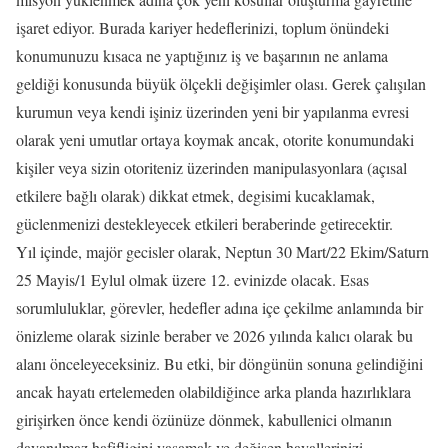
işaret ediyor. Burada kariyer hedeflerinizi, toplum önündeki
konumunuzu kısaca ne yaptığınız iş ve başarının ne anlama
geldiği konusunda büyük ölçekli değişimler olası. Gerek çalışılan
kurumun veya kendi işiniz üzerinden yeni bir yapılanma evresi
olarak yeni umutlar ortaya koymak ancak, otorite konumundaki
kişiler veya sizin otoriteniz üzerinden manipulasyonlara (açısal
etkilere bağlı olarak) dikkat etmek, degisimi kucaklamak,
güclenmenizi destekleyecek etkileri beraberinde getirecektir.
Yıl içinde, majör gecisler olarak, Neptun 30 Mart/22 Ekim/Saturn
25 Mayis/1 Eylul olmak üzere 12. evinizde olacak. Esas
sorumluluklar, görevler, hedefler adına içe çekilme anlamında bir
önizleme olarak sizinle beraber ve 2026 yılında kalıcı olarak bu
alanı önceleyeceksiniz. Bu etki, bir döngünün sonuna gelindiğini
ancak hayatı ertelemeden olabildiğince arka planda hazırlıklara
girişirken önce kendi özünüze dönmek, kabullenici olmanın
dayanılmaz hafifligini yaşamak ve değişen hayallerinizi,