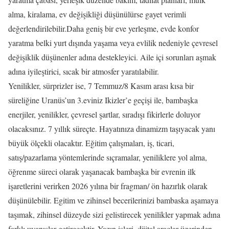
alma, kiralama, ev değişikliği düşünülürse gayet verimli
değerlendirilebilir.Daha geniş bir eve yerleşme, evde konfor
yaratma belki yurt dışında yaşama veya evlilik nedeniyle çevresel
değişiklik düşünenler adına destekleyici. Aile içi sorunları aşmak
adına iyileştirici, sıcak bir atmosfer yaratılabilir.
Yenilikler, sürprizler ise, 7 Temmuz/8 Kasım arası kısa bir
süreliğine Uranüs’un 3.eviniz Ikizler’e geçişi ile, bambaşka
enerjiler, yenilikler, çevresel şartlar, sıradışı fikirlerle doluyor
olacaksınız. 7 yıllık süreçte. Hayatınıza dinamizm taşıyacak yanı
büyük ölçekli olacaktır. Eğitim çalışmaları, iş, ticari,
satış/pazarlama yöntemlerinde sıçramalar, yeniliklere yol alma,
öğrenme süreci olarak yaşanacak bambaşka bir evrenin ilk
işaretlerini verirken 2026 yılına bir fragman/ ön hazırlık olarak
düşünülebilir. Egitim ve zihinsel becerilerinizi bambaska aşamaya
taşımak, zihinsel düzeyde sizi gelistirecek yenilikler yapmak adına
farklı uyanışlar getirecektir. Yazın işleri, dijital araçlar üzerinden