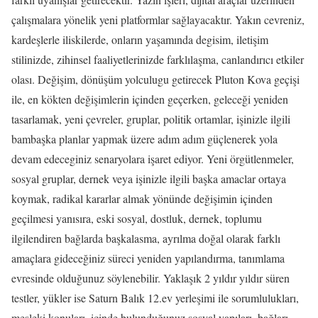
çalışmalara yönelik yeni platformlar sağlayacaktır. Yakın cevreniz,
kardeşlerle iliskilerde, onların yaşamında degisim, iletişim
stilinizde, zihinsel faaliyetlerinizde farklılaşma, canlandırıcı etkiler
olası. Değişim, dönüşüm yolculugu getirecek Pluton Kova geçişi
ile, en kökten değişimlerin içinden geçerken, geleceği yeniden
tasarlamak, yeni çevreler, gruplar, politik ortamlar, işinizle ilgili
bambaşka planlar yapmak üzere adım adım güçlenerek yola
devam edeceginiz senaryolara işaret ediyor. Yeni örgütlenmeler,
sosyal gruplar, dernek veya işinizle ilgili başka amaclar ortaya
koymak, radikal kararlar almak yönünde değişimin içinden
geçilmesi yanısıra, eski sosyal, dostluk, dernek, toplumu
ilgilendiren bağlarda başkalasma, ayrılma doğal olarak farklı
amaçlara gideceğiniz süreci yeniden yapılandırma, tanımlama
evresinde olduğunuz söylenebilir. Yaklaşık 2 yıldır yıldır süren
testler, yükler ise Saturn Balık 12.ev yerleşimi ile sorumlulukları,
mesleki konuları, icinde bulunduğunuz sosyal yapıları, bağları,