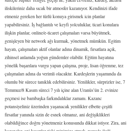
iliskileriniz daha sıcak bir atmosfer kazanıyor. Kendinizi ifade
etmeniz gereken her türlü konuya girismek icin planlar
yapabilirsiniz. İş bağlantılı ve keyfi yolculuklar, ticari konulara
ilişkin planlar, online/e-ticaret çalışmaları varsa büyütmek,
genişleyen bir network ağı kurmak, yönetmek mümkün. Egitim
hayatı, çalışmaları aktif olanlar adına dinamik, fırsatlara açık,
zihinsel anlamda yoğun gündemler olabilir. Eğitim hayatına
yönelik başarılara vurgu yapan çalışma, proje, lisan öğrenme, tez
çalışmaları adına da verimli olacaktır. Kardeşlerin yaşamında da
olumlu bir sürece tanıklık edebilirsiniz. Yenilikler, sürprizler ise, 7
Temmuz/8 Kasım süreci 7 yılı içine alan Uranüs’ün 2. evinize
geçmesi ise bambaşka farkındalıklar zamanı. Kazanc
potansiyeliniz üzerinden yaşanacak yenilikler elbette çeşitli
firsatlar yanında sizin de esnek olmanız, ani değişiklikleri
olabildiğince doğru yönetmeniz konusunda dikkat istiyor. Zira, ani
kazanclar, ani kayıplar riski minimize etmek, parayla ilgili