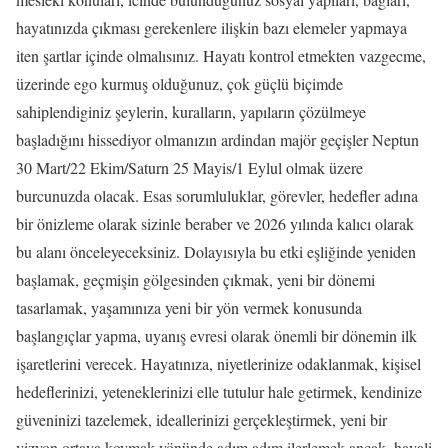
hayatınızda çıkması gerekenlere ilişkin bazı elemeler yapmaya
iten şartlar içinde olmalısınız. Hayatı kontrol etmekten vazgecme,
üzerinde ego kurmuş olduğunuz, çok güçlü biçimde
sahiplendiginiz şeylerin, kuralların, yapıların çözülmeye
başladığını hissediyor olmanızın ardindan majör geçişler Neptun
30 Mart/22 Ekim/Saturn 25 Mayis/1 Eylul olmak üzere
burcunuzda olacak. Esas sorumluluklar, görevler, hedefler adına
bir önizleme olarak sizinle beraber ve 2026 yılında kalıcı olarak
bu alanı önceleyeceksiniz. Dolayısıyla bu etki eşliğinde yeniden
başlamak, geçmişin gölgesinden çıkmak, yeni bir dönemi
tasarlamak, yaşamınıza yeni bir yön vermek konusunda
başlangıçlar yapma, uyanış evresi olarak önemli bir dönemin ilk
işaretlerini verecek. Hayatınıza, niyetlerinize odaklanmak, kişisel
hedeflerinizi, yeteneklerinizi elle tutulur hale getirmek, kendinize
güveninizi tazelemek, ideallerinizi gerçekleştirmek, yeni bir
vizyon ortaya koymak yönünde adım adım ilerlemek ancak, hayali