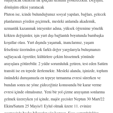
dönüşüm etkisi yaratacak
Pluton ise, icinde bulunduğunuz sosyal yapıları, bağları, gelecek
planlarınızı gözden geçirmek, mesleki anlamda akademik,
uzmanlık kazanmak isteyenler adına, yüksek öğrenime yönelik
kökten değişimler, işin yurt dışı bağlantılı boyutunda bambaşka
koşullar olası. Yurt dışında yaşamak, inanclarınız, yaşam
felsefeniz üzerinden çok farklı değer yargılarıyla buluşmanızı
sağlayacak ögretiler, kültürlere çekim hissetmek yönünde
arayışlara götürebilir. 2 yıldır sorumluluk getiren, test eden Satürn
transiti ise en tepede ilerlemekte. Mesleki alanda, işinizde, toplum
önündeki duruşunuzla en tepeye tırmanma evresi sürerken ve
bundan sonra ne yöne gideceğiniz konusunda bir karar verme
evresi içinde olmalısınız. Yeni bir yol çizme arayışının sonlarına
gelmek üzereyken yıl içinde, majör gecisler Neptun 30 Mart/22
Ekim/Saturn 25 Mayis/1 Eylul olmak üzere 11. evinize
geçmesiyle başka hikayeler söz konusu. Esas sorumluluklar,