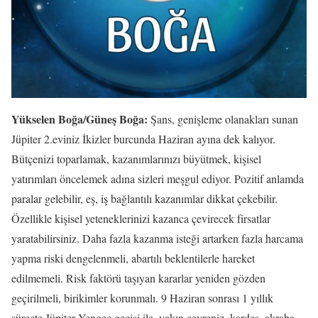
Yükselen Boğa/Güneş Boğa:
Şans, genişleme olanakları sunan
Jüpiter 2.eviniz İkizler burcunda Haziran ayına dek kalıyor.
Bütçenizi toparlamak, kazanımlarınızı büyütmek, kişisel
yatırımları öncelemek adına sizleri meşgul ediyor. Pozitif anlamda
paralar gelebilir, eş, iş bağlantılı kazanımlar dikkat çekebilir.
Özellikle kişisel yeteneklerinizi kazanca çevirecek firsatlar
yaratabilirsiniz. Daha fazla kazanma isteği artarken fazla harcama
yapma riski dengelenmeli, abartılı beklentilerle hareket
edilmemeli. Risk faktörü taşıyan kararlar yeniden gözden
geçirilmeli, birikimler korunmalı. 9 Haziran sonrası 1 yıllık
süreçte Jüpiter Yengec geçişi ile, yakın cevreniz, kardeş, akraba