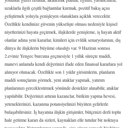
uzaklarla ilgili çeşitli bağlantılar kurmak, pozitif bakış açısı
geliştirmek yoluyla genişleyen olanaklara açıklık verecektir.
Özellikle kendinize güvenin yükselişte olması nedeniyle kişisel
niyetlerinizi hayata geçirmek, ilişkilerde genişleme, iş hayatı aktif
olanlar adına yeni kararlar, kimileri için evlilik senaryolarının, dış
dünya ile ilişkilerin büyüme olasılığı var. 9 Haziran sonrası
2.eviniz Yengec burcuna geçmesiyle 1 yıllık süreçte maddi,
manevi anlamda kendi değerinizi ifade eden finansal kararlara yol
alınıyor olunacak. Özellikle son 1 yıldır girisimlerin, planların
maddi sonuçlarını görmek, yeni ataklar yapmak, yatırım
planlarınızı gerceklestirmek yönünde destekler alınabilir, ataklar
yapılabilir. Değerinizi artıran kazanclar, birikim yapma hevesi,
yeteneklerinizi, kazanma potansiyelinizi büyüten gelirlerle
bulaşabilirsiniz. İş hayatına ilişkin girişimler, bütçenizi derli toplu
hale getirme kararı da sizleri, kaynakları elle tutulur bir noktaya
taşıyacaktır. Yatırımlarınız yanında, size güven verecek bir bütçe