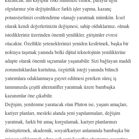
olgularınız yön değiştirdikce farklı işler yapma, kazanç
potansiyelinizi cesitlendirme olanağı yaratmak mümkün. İcsel
olarak kendi değerlerinizin değişmesi, sahip olduklarınız, olmak
istedikleriniz üzerinden önemli yenilikler, girişimler evresi
olacaktır. Özellikle yeteneklerinizi yeniden kesfetmek, başka bir
noktaya taşımak yanında belki dijital teknolojinin yeniliklerine
adapte olarak önemli sıçramalar yaşanabilir. Sizi bağlayan maddi
zorunuluklardan kurtulma, özgürlük isteği yanında bilincli
yatırımlara odaklanmaya gayret edilmesi gereken süreç iş
tanımınızda çeşitli alternatifler yaratmak üzere bambaşka
kazanımlar öne çıkabilir.
Değişim, yenilenme yaratacak olan Pluton ise, yaşam amaçları,
kariyer planları, mesleki alanda yeni yapılanmaları, değişim
yaratmak, farklı bir amaç kurgulamak, kariyer planlarınızı
dönüştürmek, akademik, sosyal/kariyer anlamında bambaşka bir
misyon yüklenmek adına çok yeni kosullar oluşturma gayretine