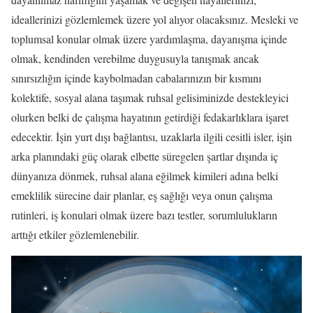
ideallerinizi gözlemlemek üzere yol alıyor olacaksınız. Mesleki ve
toplumsal konular olmak üzere yardımlaşma, dayanışma içinde
olmak, kendinden verebilme duygusuyla tanışmak ancak
sınırsızlığın içinde kaybolmadan cabalarınızın bir kısmını
kolektife, sosyal alana taşımak ruhsal gelisiminizde destekleyici
olurken belki de çalışma hayatının getirdiği fedakarlıklara işaret
edecektir. İşin yurt dışı bağlantısı, uzaklarla ilgili cesitli isler, işin
arka planındaki güç olarak elbette süregelen şartlar dışında iç
dünyanıza dönmek, ruhsal alana eğilmek kimileri adına belki
emeklilik sürecine dair planlar, eş sağlığı veya onun çalışma
rutinleri, iş konulari olmak üzere bazı testler, sorumlulukların
arttığı etkiler gözlemlenebilir.