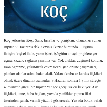
Koç yükselen Koç:
Şans, fırsatlar ve genişleme olanakları sunan
Jüpiter, 9 Haziran’a dek 3.eviniz İkizler burcunda… Egitim,
iletişim, kişisel ifade, yazın işleri, iş/egitim amaçlı projelere yer
açma, kazanc sağlama şansınız var. Yolculuklar, düşünsel konular,
lisan öğrenme, yakın/uzak cevre ticari işler, online çalışmaları,
planları olanlar adına halen aktif. Yakın akraba ve kardes ilişkileri
olmak üzere dinamik zamanlar. 9 Haziran sonrası 1 yıllık süreçte
4. evinizde güçlü bir Jüpiter Yengec geçişi sizleri bekliyor. Aile
ilişkileri, anne, baba bağları, yuvada yenilikler yapma fikri
üzerinden şanslı, verimli yüzünü gösterecek. Yuvada boluk, refah
yaratma çabası, yerleşik düzende bakım, tadilat planlari, mülk