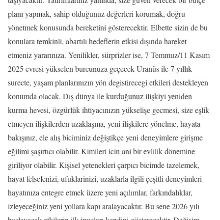
planı yapmak, sahip olduğunuz değerleri korumak, doğru
yönetmek konusunda bereketini gösterecektir. Elbette sizin de bu
konulara temkinli, abartılı hedeflerin etkisi dışında hareket
etmeniz yararınıza. Yenilikler, sürprizler ise, 7 Temmuz/11 Kasım
2025 evresi yükselen burcunuza geçecek Uranüs ile 7 yıllık
surecte, yaşam planlarınızın yön degistirecegi etkileri destekleyen
konumda olacak. Dış dünya ile kurduğunuz ilişkiyi yeniden
kurma hevesi, özgürlük ihtiyacınızın yükselişe gecmesi, size eşlik
etmeyen ilişkilerden uzaklaşma, yeni ilişkilere yönelme, hayata
bakışınız, ele alış biciminiz değiştikçe yeni deneyimlere girişme
eğilimi şaşırtıcı olabilir. Kimileri icin ani bir evlilik dönemine
giriliyor olabilir. Kişisel yetenekleri çarpıcı bicimde tazelemek,
hayat felsefenizi, ufuklarinizi, uzaklarla ilgili çeşitli deneyimleri
hayatınıza entegre etmek üzere yeni açılımlar, farkındalıklar,
izleyeceğiniz yeni yollara kapı aralayacaktır. Bu sene 2026 yılı
başlayacak etkilerin ilk ipuçları kendini gösterecektir. Değişim,