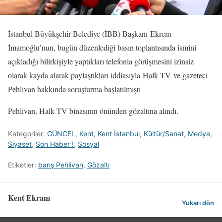
İstanbul Büyükşehir Belediye (İBB) Başkanı Ekrem
İmamoğlu’nun, bugün düzenlediği basın toplantısında ismini
açıkladığı bilirkişiyle yaptıkları telefonla görüşmesini izinsiz
olarak kayda alarak paylaştıkları iddiasıyla Halk TV ve gazeteci
Pehlivan hakkında soruşturma başlatılmıştı
Pehlivan, Halk TV binasının önünden gözaltına alındı.
Kategoriler:
GÜNCEL
,
Kent
,
Kent İstanbul
,
Kültür/Sanat
,
Medya
,
Siyaset
,
Son Haber !
,
Sosyal
Etiketler:
barış Pehlivan
,
Gözaltı
Kent Ekranı
Yukarı dön