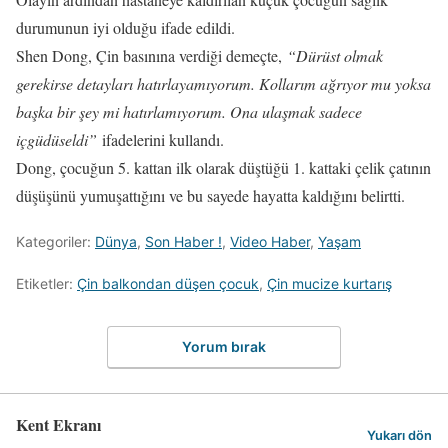
durumunun iyi olduğu ifade edildi.
Shen Dong, Çin basınına verdiği demeçte,
“Dürüst olmak
gerekirse detayları hatırlayamıyorum. Kollarım ağrıyor mu yoksa
başka bir şey mi hatırlamıyorum. Ona ulaşmak sadece
içgüdüseldi”
ifadelerini kullandı.
Dong, çocuğun 5. kattan ilk olarak düştüğü 1. kattaki çelik çatının
düşüşünü yumuşattığını ve bu sayede hayatta kaldığını belirtti.
Kategoriler:
Dünya
,
Son Haber !
,
Video Haber
,
Yaşam
Etiketler:
Çin balkondan düşen çocuk
,
Çin mucize kurtarış
Yorum bırak
Kent Ekranı
Yukarı dön