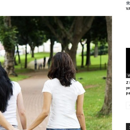
VA
V
Z 
ye
pa