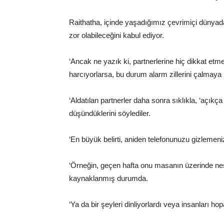
Raithatha, içinde yaşadığımız çevrimiçi dünyada 
zor olabileceğini kabul ediyor.
‘Ancak ne yazık ki, partnerlerine hiç dikkat et
harcıyorlarsa, bu durum alarm zillerini çalmaya
‘Aldatılan partnerler daha sonra sıklıkla, ‘açıkç
düşündüklerini söylediler.
‘En büyük belirti, aniden telefonunuzu gizlemen
‘Örneğin, geçen hafta onu masanın üzerinde neş
kaynaklanmış durumda.
‘Ya da bir şeyleri dinliyorlardı veya insanları h