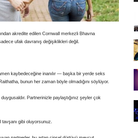
fından akredite edilen Cornwall merkezli Bhavna
sadece ufak davranış değişiklikleri değil.
tamamen kaybedeceğine inanılır — başka bir yerde seks
 Raithatha, bunun her zaman böyle olmadığını söylüyor.
e duygusaldır. Partnerinizle paylaştığınız şeyler çok
ll tavşanı gibi oluyorsunuz.
uyan partnerler, bu artan cinsel dürtüyü mevcut