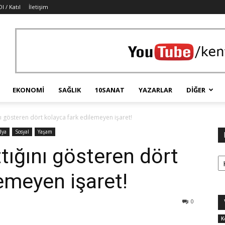
l / Katıl
İletişim
EKONOMI
SAĞLIK
10SANAT
YAZARLAR
DIĞER
ğını gösteren dört kolayca fark edilemeyen işaret!
dya
Sosyal
Yaşam
ttığını gösteren dört
Ka
emeyen işaret!
0
K