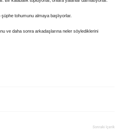
Bir kalabalık topluyorlar, onlara yalanlar damlatıyorlar.
e, o şüphe tohumunu almaya başlıyorlar.
nu ve daha sonra arkadaşlarına neler söylediklerini
Sonraki İçerik