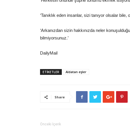
‘Herkesin önünde şüphe tohumu ekmek istiyorlar. 
‘Tanıklık eden insanlar, sizi tanıyor olsalar bil
‘Arkanızdan sizin hakkınızda neler konuşulduğu
bilmiyorsunuz.’
DailyMail
ETİKETLER
Aldatan eşler
Share
Önceki İçerik