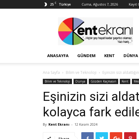
C
25
Cuma, Ağustos 7, 2026
Kayıt O
Türkiye
Kent
Ekranı
ANASAYFA
GÜNDEM
KENT
DÜNYA
Ana Sayfa
Bilim ve Teknoloji
Eşinizin sizi aldattı
Bilim ve Teknoloji
Dünya
Gözden Kaçmasın
Kent
Me
Eşinizin sizi alda
kolayca fark edil
By
Kent Ekranı
-
12 Kasım 2024
Share