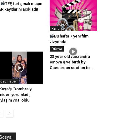
TFF, tartışmalı maçın
R kayıtlarını açıkladı!
Kent
Bu hafta 7 yeni film
vizyonda
Dünya
23 year old Alexandra
Kinova give birth by
Caesarean section to...
ideo Haber
Kuşağı ‘Dombra’yı
niden yorumladı,
ylaşım viral oldu
Sosyal