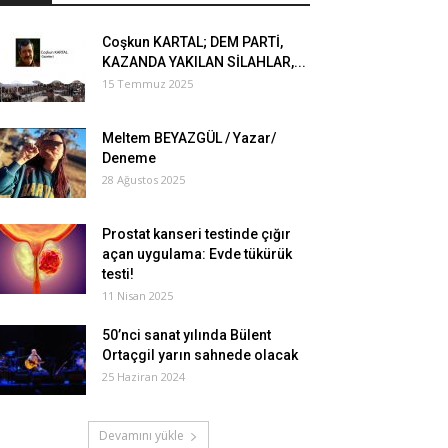
Coşkun KARTAL; DEM PARTİ,
KAZANDA YAKILAN SİLAHLAR,...
15 Temmuz 2025
Meltem BEYAZGÜL / Yazar/
Deneme
28 Ağustos 2025
Prostat kanseri testinde çığır
açan uygulama: Evde tükürük
testi!
11 Nisan 2025
50’nci sanat yılında Bülent
Ortaçgil yarın sahnede olacak
25 Haziran 2024
Devamını yükle