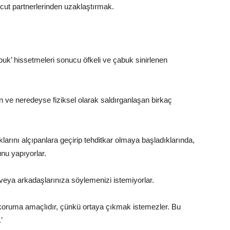
vcut partnerlerinden uzaklaştırmak.
opuk’ hissetmeleri sonucu öfkeli ve çabuk sinirlenen
 ve neredeyse fiziksel olarak saldırganlaşan birkaç
arını alçıpanlara geçirip tehditkar olmaya başladıklarında,
unu yapıyorlar.
ze veya arkadaşlarınıza söylemenizi istemiyorlar.
i koruma amaçlıdır, çünkü ortaya çıkmak istemezler. Bu
’