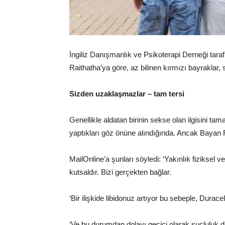
İngiliz Danışmanlık ve Psikoterapi Derneği tara
Raithatha’ya göre, az bilinen kırmızı bayraklar, 
Sizden uzaklaşmazlar – tam tersi
Genellikle aldatan birinin sekse olan ilgisini 
yaptıkları göz önüne alındığında. Ancak Bayan
MailOnline’a şunları söyledi: ‘Yakınlık fiziksel v
kutsaldır. Bizi gerçekten bağlar.
‘Bir ilişkide libidonuz artıyor bu sebeple, Durace
‘Ve bu durumdan dolayı geçici olarak suçluluk d