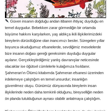
Güven insanın doğduğu andan itibaren ihtiyaç duyduğu en
temel duygudur. Bebekken zarar görmediğin bir ortamda
büyüme hakkını karşılarken, yaş aldıkça ikili ilişkilerimizdeki
bireylerin dürüstlüğüne olan inancımızı besler. Süregelen yıllar
boyunca okuduğumuz efsanelerde, sevdiğimiz meselelerde
bize insanın doğası gereği gereksinim duyduğu duygular
aşılanır. Gerçekleştirdiğimiz yanlış davranışlar neticesinde
olacaklar ise öğütsel cümlelerle kulağımıza fısıldanır.
Şahmeran’ın Ölümü kitabımda Şahmeran efsanesi üzerinden
irdelemeye çalıştığım en temel unsurdur; insanlığın
güvenilmez oluşu. Günümüz dünyasında bireylerin insan
ilişkilerinde neden daha temkinli olduğunu, bireyselliğin neden
ön planda tutulduğunun aynası olabilir anlatmaya çalıştığım.