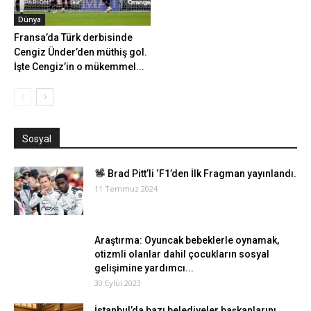
Dünya
Fransa’da Türk derbisinde
Cengiz Ünder’den müthiş gol.
İşte Cengiz’in o mükemmel...
Sosyal
Brad Pitt’li ‘F1’den İlk Fragman yayınlandı.
11 Temmuz 2024
Araştırma: Oyuncak bebeklerle oynamak,
otizmli olanlar dahil çocukların sosyal
gelişimine yardımcı...
30 Eylül 2023
İstanbul’da bazı belediyeler başkanlarını