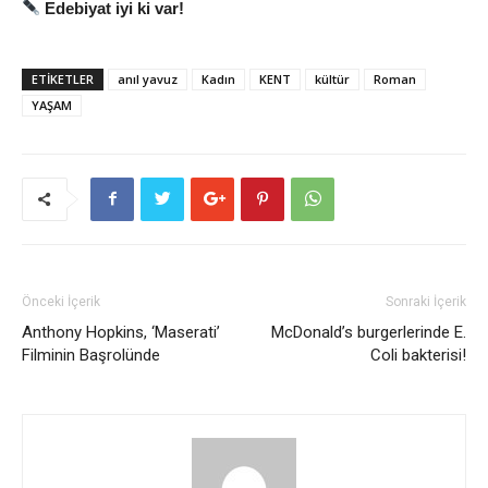
Edebiyat iyi ki var!
ETİKETLER
anıl yavuz
Kadın
KENT
kültür
Roman
YAŞAM
Önceki İçerik
Sonraki İçerik
Anthony Hopkins, ‘Maserati’
McDonald’s burgerlerinde E.
Filminin Başrolünde
Coli bakterisi!