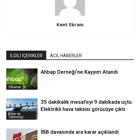
Kent Ekranı
İLGİLİ İÇERİKLER
ACİL HABERLER
Ahbap Derneği’ne Kayyım Atandı
10Sanat
35 dakikalık mesafeyi 9 dakikada uçtu:
Elektrikli hava taksisi görücüye çıktı
Bilim ve
Teknoloji
İBB davasında ara karar açıklandı