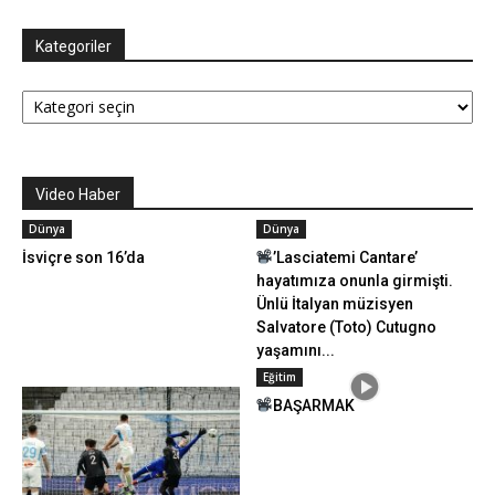
Kategoriler
Kategoriler
Video Haber
Dünya
Dünya
İsviçre son 16’da
’Lasciatemi Cantare’
hayatımıza onunla girmişti.
Ünlü İtalyan müzisyen
Salvatore (Toto) Cutugno
yaşamını...
Eğitim
BAŞARMAK