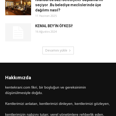
seçiyor .Bu belediye meclislerinde üye
dağılımı nasıl?
11 Haziran 2025
KEMAL BEY’İN ÖFKESİ!
16 Ağustos 2024
Devamını yükle
Hakkımızda
kentekrani.com fikri, bir boşluğun ve gereksinimin
düşünülmesiyle doğdu.
Kentlerimizi anlatan, kentlerimizi dinleyen, kentlerimizi gözleyen,
kentlerimizin nabzını tutan; yerel yönetimlere rehberlik eden,