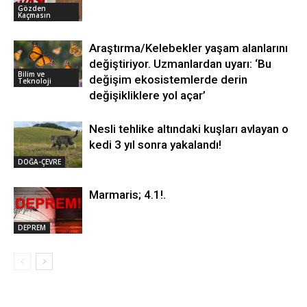
Gözden
Kaçmasın
Araştırma/Kelebekler yaşam alanlarını
değiştiriyor. Uzmanlardan uyarı: ‘Bu
Bilim ve
değişim ekosistemlerde derin
Teknoloji
değişikliklere yol açar’
Nesli tehlike altındaki kuşları avlayan o
kedi 3 yıl sonra yakalandı!
DOĞA-ÇEVRE
Marmaris; 4.1!.
DEPREM