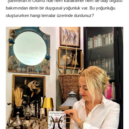
“Şahmeran’ın Ölümü”nde hem karakterler hem de olay örgüsü
bakımından derin bir duygusal yoğunluk var. Bu yoğunluğu
oluştururken hangi temalar üzerinde durdunuz?