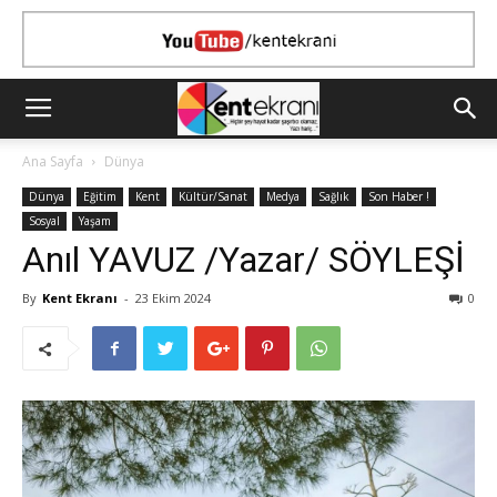
Ana Sayfa
Dünya
Dünya
Eğitim
Kent
Kültür/Sanat
Medya
Sağlık
Son Haber !
Sosyal
Yaşam
Anıl YAVUZ /Yazar/ SÖYLEŞİ
By
Kent Ekranı
-
23 Ekim 2024
0