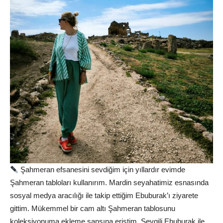
Şahmeran efsanesini sevdiğim için yıllardır evimde
Şahmeran tabloları kullanırım. Mardin seyahatimiz esnasında
sosyal medya aracılığı ile takip ettiğim Ebuburak’ı ziyarete
gittim. Mükemmel bir cam altı Şahmeran tablosunu
koleksiyonuma ekleme şansına eriştim. Sevgili Ebuburak ile