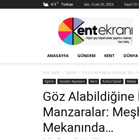
C
-9.3
Salı, Ocak 20, 2026
Kayıt Ol /
Türkiye
Kent
Ekranı
ANASAYFA
GÜNDEM
KENT
DÜNYA
Ana Sayfa
Eğitim
Göz Alabildiğine İstanbul: Beş 
Eğitim
Gözden Kaçmasın
Kent
Kültür/Sanat
Medya
Göz Alabildiğine 
Manzaralar: Meşh
Mekanında…