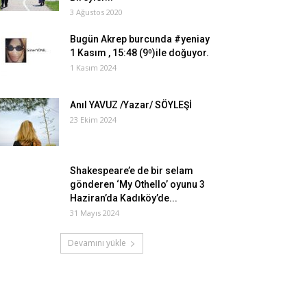
3 Ağustos 2020
Bugün Akrep burcunda #yeniay
1 Kasım , 15:48 (9⁰)ile doğuyor.
1 Kasım 2024
Anıl YAVUZ /Yazar/ SÖYLEŞİ
23 Ekim 2024
Shakespeare’e de bir selam
gönderen ‘My Othello’ oyunu 3
Haziran’da Kadıköy’de...
31 Mayıs 2024
Devamını yükle