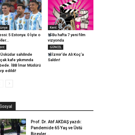
ünya
Kent
ssi: 5 Estonya: 0 İşte o
Bu hafta 7 yeni film
ller…
vizyonda
ent
GÜNCEL
Üsküdar sahilinde
İzmir’de Ali Koç’a
çak kafe yıkımında
Saldırı!
bede. İBB İmar Müdürü
rp edildi!
Sosyal
Prof. Dr. Atıf AKDAŞ yazdı:
Pandemide 65 Yaş ve Üstü
Bireyler...