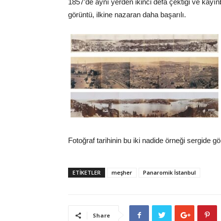
1857’de aynı yerden ikinci defa çektiği ve kayın
görüntü, ilkine nazaran daha başarılı.
Fotoğraf tarihinin bu iki nadide örneği sergide gör
ETİKETLER
meşher
Panaromik İstanbul
Share