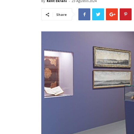
By
Kent Ekranı
-
23 Ağustos 2024
Share