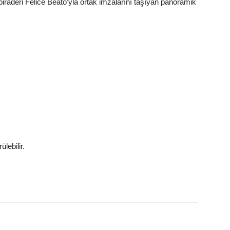
biraderi Felice Beato’yla ortak imzalarını taşıyan panoramik
ülebilir.