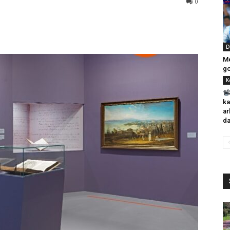
0
D
Me
go
K
ka
ar
da