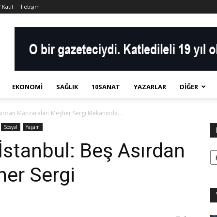
 Katıl
İletişim
EKONOMI
SAĞLIK
10SANAT
YAZARLAR
DIĞER
Asırdan Manzaralar: Meşher Sergi Mekanında…
Sosyal
Yaşam
İstanbul: Beş Asırdan
Ka
er Sergi