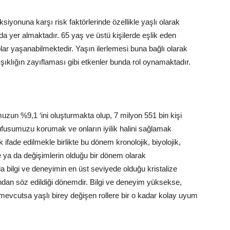
iyonuna karşı risk faktörlerinde özellikle yaşlı olarak
ada yer almaktadır. 65 yaş ve üstü kişilerde eşlik eden
plar yaşanabilmektedir. Yaşın ilerlemesi buna bağlı olarak
şıklığın zayıflaması gibi etkenler bunda rol oynamaktadır.
zun %9,1 ‘ini oluşturmakta olup, 7 milyon 551 bin kişi
fusumuzu korumak ve onların iyilik halini sağlamak
ifade edilmekle birlikte bu dönem kronolojik, biyolojik,
me ya da değişimlerin olduğu bir dönem olarak
 bilgi ve deneyimin en üst seviyede olduğu kristalize
lığından söz edildiği dönemdir. Bilgi ve deneyim yüksekse,
mevcutsa yaşlı birey değişen rollere bir o kadar kolay uyum