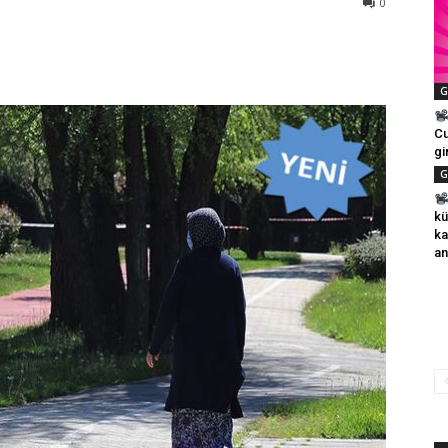
0
G
Cu
gi
G
kü
ka
an