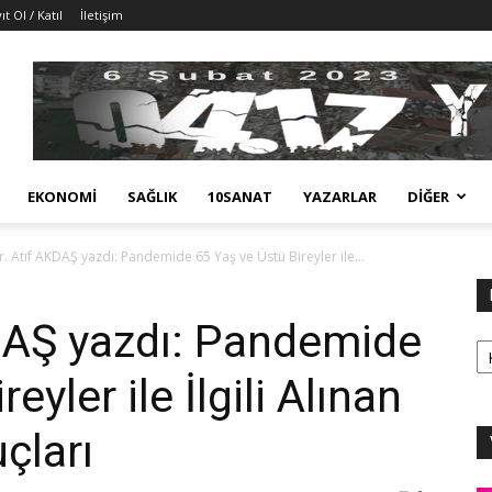
ıt Ol / Katıl
İletişim
EKONOMI
SAĞLIK
10SANAT
YAZARLAR
DIĞER
r. Atıf AKDAŞ yazdı: Pandemide 65 Yaş ve Üstü Bireyler ile...
KDAŞ yazdı: Pandemide
Ka
eyler ile İlgili Alınan
çları