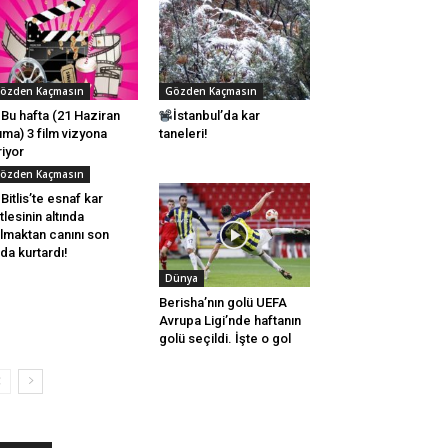
özden Kaçmasın
Gözden Kaçmasın
Bu hafta (21 Haziran
İstanbul’da kar
ma) 3 film vizyona
taneleri!
riyor
özden Kaçmasın
Bitlis’te esnaf kar
tlesinin altında
lmaktan canını son
da kurtardı!
Dünya
Berisha’nın golü UEFA
Avrupa Ligi’nde haftanın
golü seçildi. İşte o gol