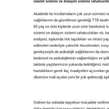
iskelet sistemi ve dolaşım sistemi rahatsızlık
Akabinde bu kısıtlamaların çok uzun sürmesi ne
sağlıklarının da gözetilmesi gerektiği TTB taraf
65 yaş ve üstü kişilerde uzun süre hareketsiz ka
sistemi ve dolaşım sistemi rahatsızlıkları vb. h
endişesi, toplumda risk taşıdıkları ve virüsü yay
edilmeleri nedeniyle yalnızlık hissetmeleri, so
gerekçesiyle de psikolojik sağlıklarının da olum
bedensel ve psikolojilerinin sağlamlılığını ve i
taktirde yaşlılarımızın yukarıda belirttiğimiz r
hastalıkların gerek ilaç maaliyetleri açısından
ülkemize mali açıdan yeni bir yük getireceği aşi
Gelinen bu noktada topyekun mücadele verilmelidi
daha önemlisi koruyucu-önleyici, destekleyici, eği