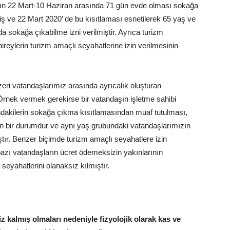
zın 22 Mart-10 Haziran arasında 71 gün evde olması sokağa
iş ve 22 Mart 2020’ de bu kısıtlaması esnetilerek 65 yaş ve
a sokağa çıkabilme izni verilmiştir. Ayrıca turizm
reylerin turizm amaçlı seyahatlerine izin verilmesinin
eri vatandaşlarımız arasında ayrıcalık oluşturan
rnek vermek gerekirse bir vatandaşın işletme sahibi
ndakilerin sokağa çıkma kısıtlamasından muaf tutulması,
 bir durumdur ve aynı yaş grubundaki vatandaşlarımızın
ıştır. Benzer biçimde turizm amaçlı seyahatlere izin
e bazı vatandaşların ücret ödemeksizin yakınlarının
k seyahatlerini olanaksız kılmıştır.
z kalmış olmaları nedeniyle fizyolojik olarak kas ve