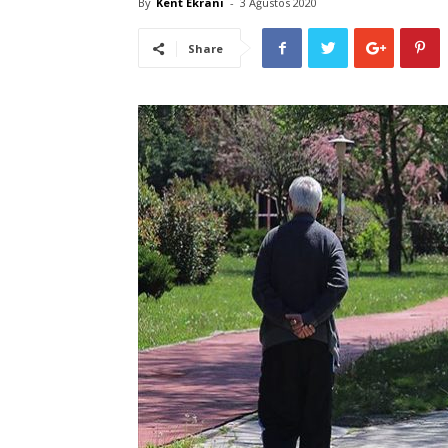
By
Kent Ekranı
-
3 Ağustos 2020
Share