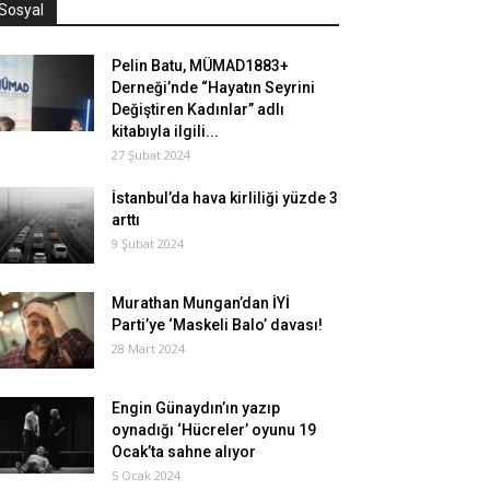
Sosyal
Pelin Batu, MÜMAD1883+
Derneği’nde “Hayatın Seyrini
Değiştiren Kadınlar” adlı
kitabıyla ilgili...
27 Şubat 2024
İstanbul’da hava kirliliği yüzde 3
arttı
9 Şubat 2024
Murathan Mungan’dan İYİ
Parti’ye ‘Maskeli Balo’ davası!
28 Mart 2024
Engin Günaydın’ın yazıp
oynadığı ‘Hücreler’ oyunu 19
Ocak’ta sahne alıyor
5 Ocak 2024