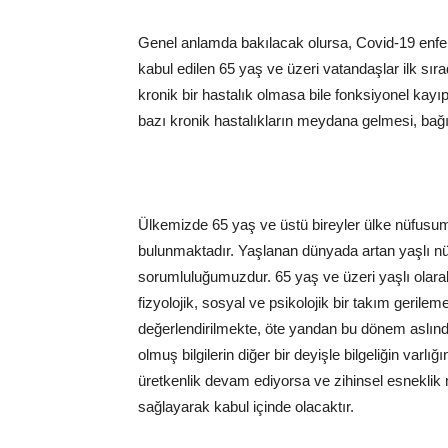
Genel anlamda bakılacak olursa, Covid-19 enfeks
kabul edilen 65 yaş ve üzeri vatandaşlar ilk sır
kronik bir hastalık olmasa bile fonksiyonel kayı
bazı kronik hastalıkların meydana gelmesi, bağı
Ülkemizde 65 yaş ve üstü bireyler ülke nüfusumu
bulunmaktadır. Yaşlanan dünyada artan yaşlı nü
sorumluluğumuzdur. 65 yaş ve üzeri yaşlı olarak 
fizyolojik, sosyal ve psikolojik bir takım gerile
değerlendirilmekte, öte yandan bu dönem aslında
olmuş bilgilerin diğer bir deyişle bilgeliğin var
üretkenlik devam ediyorsa ve zihinsel esneklik 
sağlayarak kabul içinde olacaktır.