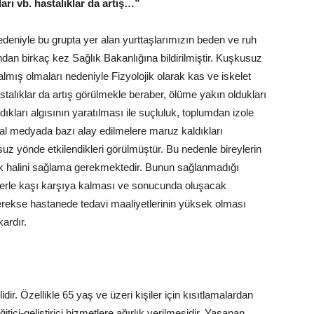
ları vb. hastalıklar da artış…”
deniyle bu grupta yer alan yurttaşlarımızın beden ve ruh
ından birkaç kez Sağlık Bakanlığına bildirilmiştir. Kuşkusuz
lmış olmaları nedeniyle Fizyolojik olarak kas ve iskelet
astalıklar da artış görülmekle beraber, ölüme yakın oldukları
dıkları algısının yaratılması ile suçluluk, toplumdan izole
syal medyada bazı alay edilmelere maruz kaldıkları
suz yönde etkilendikleri görülmüştür. Bu nedenle bireylerin
yilik halini sağlama gerekmektedir. Bunun sağlanmadığı
isklerle kaşı karşıya kalması ve sonucunda oluşacak
 gerekse hastanede tedavi maaliyetlerinin yüksek olması
kardır.
r. Özellikle 65 yaş ve üzeri kişiler için kısıtlamalardan
tici-geliştirici hizmetlere ağırlık verilmesidir. Yaşanan