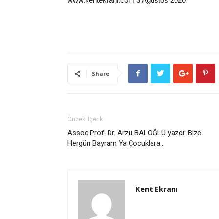
www.kentekrani.com 3 Ağustos 2020
Share
Önceki İçerik
Assoc.Prof. Dr. Arzu BALOĞLU yazdı: Bize
Hergün Bayram Ya Çocuklara…
Kent Ekranı