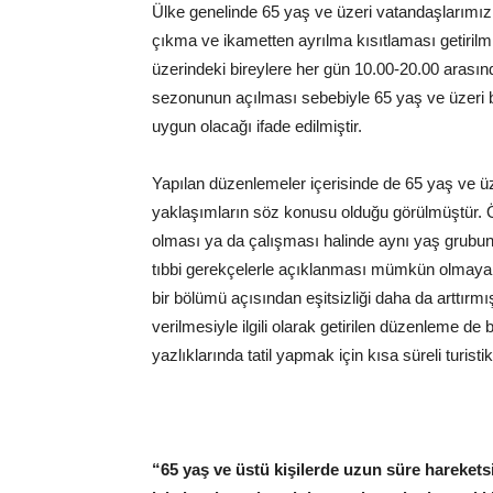
Ülke genelinde 65 yaş ve üzeri vatandaşlarımı
çıkma ve ikametten ayrılma kısıtlaması getirilm
üzerindeki bireylere her gün 10.00-20.00 arasınd
sezonunun açılması sebebiyle 65 yaş ve üzeri bi
uygun olacağı ifade edilmiştir.
Yapılan düzenlemeler içerisinde de 65 yaş ve üz
yaklaşımların söz konusu olduğu görülmüştür. Ö
olması ya da çalışması halinde aynı yaş grubu
tıbbi gerekçelerle açıklanması mümkün olmayan
bir bölümü açısından eşitsizliği daha da arttırm
verilmesiyle ilgili olarak getirilen düzenleme d
yazlıklarında tatil yapmak için kısa süreli turisti
“65 yaş ve üstü kişilerde uzun süre hareketsi