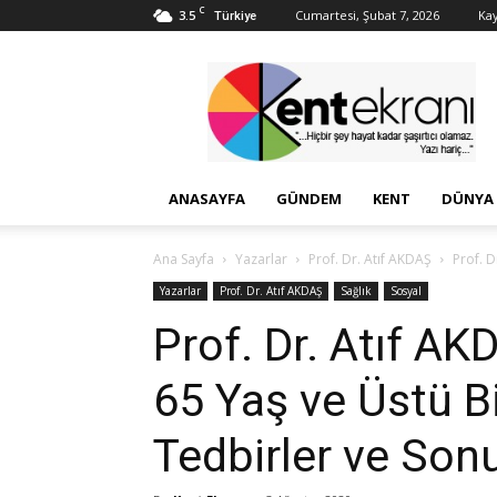
C
3.5
Cumartesi, Şubat 7, 2026
Kay
Türkiye
Kent
Ekranı
ANASAYFA
GÜNDEM
KENT
DÜNYA
Ana Sayfa
Yazarlar
Prof. Dr. Atıf AKDAŞ
Prof. D
Yazarlar
Prof. Dr. Atıf AKDAŞ
Sağlık
Sosyal
Prof. Dr. Atıf A
65 Yaş ve Üstü Bir
Tedbirler ve Sonu