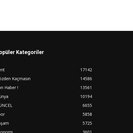
opüler Kategoriler
ent
17142
özden Kaçmasın
14586
n Haber !
13561
ünya
10194
ÜNCEL
6655
por
5858
aşam
5725
konomi
3601