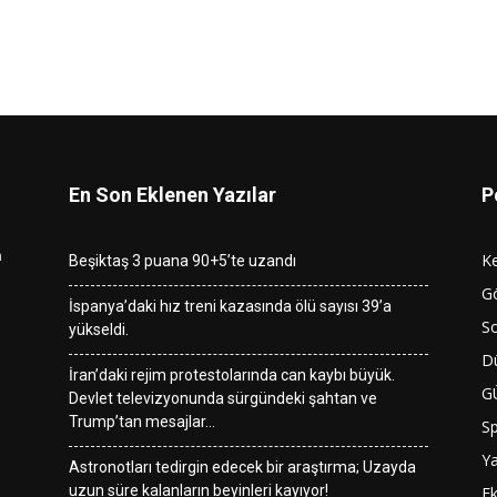
En Son Eklenen Yazılar
P
n
K
Beşiktaş 3 puana 90+5’te uzandı
G
İspanya’daki hız treni kazasında ölü sayısı 39’a
So
yükseldi.
D
İran’daki rejim protestolarında can kaybı büyük.
G
Devlet televizyonunda sürgündeki şahtan ve
Trump’tan mesajlar…
S
Y
Astronotları tedirgin edecek bir araştırma; Uzayda
uzun süre kalanların beyinleri kayıyor!
E