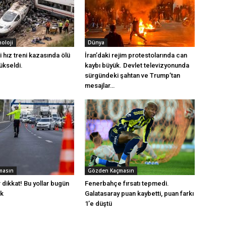
noloji
Dünya
 hız treni kazasında ölü
İran’daki rejim protestolarında can
yükseldi.
kaybı büyük. Devlet televizyonunda
sürgündeki şahtan ve Trump’tan
mesajlar…
masın
Gözden Kaçmasın
r dikkat! Bu yollar bugün
Fenerbahçe fırsatı tepmedi.
ak
Galatasaray puan kaybetti, puan farkı
1’e düştü