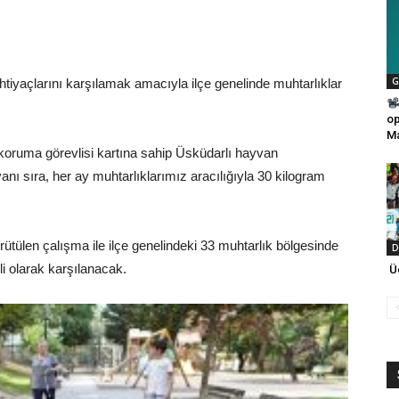
G
tiyaçlarını karşılamak amacıyla ilçe genelinde muhtarlıklar
op
Ma
koruma görevlisi kartına sahip Üsküdarlı hayvan
nı sıra, her ay muhtarlıklarımız aracılığıyla 30 kilogram
ütülen çalışma ile ilçe genelindeki 33 muhtarlık bölgesinde
D
i olarak karşılanacak.
Üç