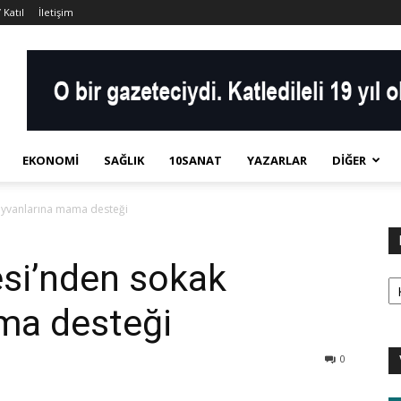
 Katıl
İletişim
EKONOMI
SAĞLIK
10SANAT
YAZARLAR
DIĞER
ayvanlarına mama desteği
esi’nden sokak
Ka
ma desteği
0