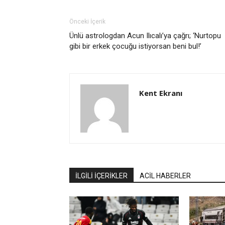
Önceki İçerik
Ünlü astrologdan Acun Ilıcalı’ya çağrı; ‘Nurtopu
gibi bir erkek çocuğu istiyorsan beni bul!’
Kent Ekranı
İLGİLİ İÇERİKLER
ACİL HABERLER