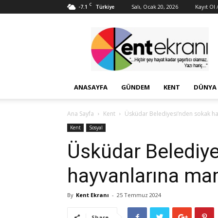
C
-7.1
Salı, Ocak 20, 2026
Kayıt Ol /
Türkiye
Kent
Ekranı
ANASAYFA
GÜNDEM
KENT
DÜNYA
Ana Sayfa
Kent
Üsküdar Belediyesi’nden sokak h
Kent
Sosyal
Üsküdar Belediy
hayvanlarına ma
By
Kent Ekranı
-
25 Temmuz 2024
Share