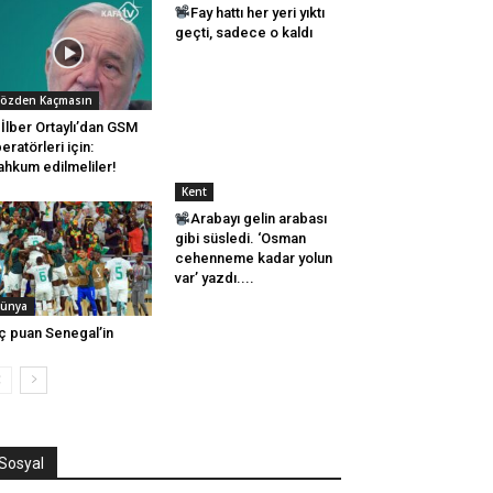
Fay hattı her yeri yıktı
geçti, sadece o kaldı
özden Kaçmasın
İlber Ortaylı’dan GSM
eratörleri için:
hkum edilmeliler!
Kent
Arabayı gelin arabası
gibi süsledi. ‘Osman
cehenneme kadar yolun
var’ yazdı....
ünya
 puan Senegal’in
Sosyal