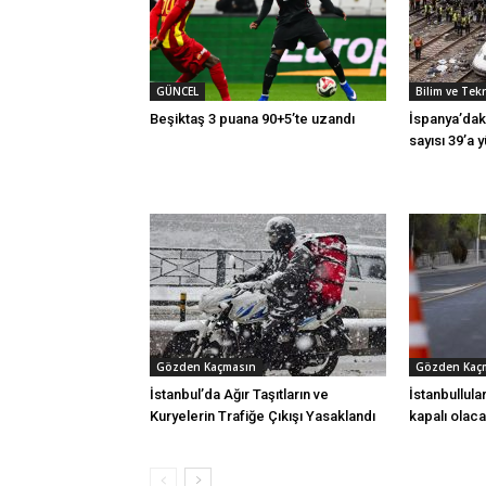
GÜNCEL
Bilim ve Tek
Beşiktaş 3 puana 90+5’te uzandı
İspanya’daki
sayısı 39’a 
Gözden Kaçmasın
Gözden Kaç
İstanbul’da Ağır Taşıtların ve
İstanbullula
Kuryelerin Trafiğe Çıkışı Yasaklandı
kapalı olac