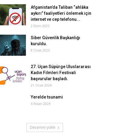
Afganistan’da Taliban “ahlâka
aykırı” faaliyetleri önlemek için
internet ve cep telefonu...
2 Ekim 2025
Siber Güvenlik Başkanlığı
kuruldu.
8 Ocak 2025
27. Uçan Süpürge Uluslararası
Kadın Filmleri Festivali
başvurular başladı.
21 Ocak 2024
Yerelde tsunami
6 Nisan 2024
Devamını yükle