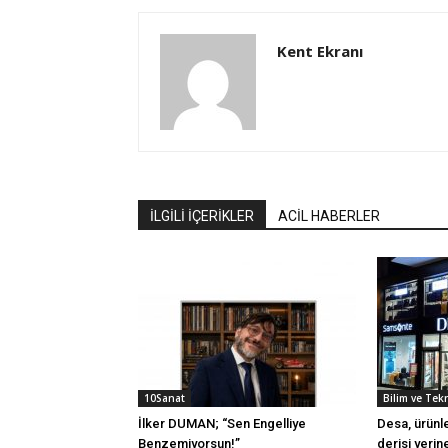
Kent Ekranı
İLGİLİ İÇERİKLER
ACİL HABERLER
10Sanat
Bilim ve Tek
İlker DUMAN; “Sen Engelliye
Desa, ürünle
Benzemiyorsun!”
derisi yerin