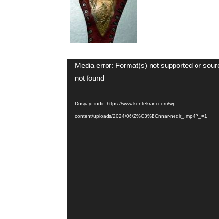
Video
Media error: Format(s) not supported or sour
oynatıcı
not found
Dosyayı indir: https://www.kentekrani.com/wp-
content/uploads/2024/06/Z%C3%BCnnar-nedir_.mp4?_=1