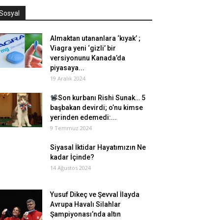
Sosyal
Almaktan utananlara ‘kıyak’ ;
Viagra yeni ‘gizli’ bir
versiyonunu Kanada’da
piyasaya...
19 Aralık 2024
Son kurbanı Rishi Sunak… 5
başbakan devirdi; o’nu kimse
yerinden edemedi:...
9 Temmuz 2024
Siyasal İktidar Hayatımızın Ne
kadar İçinde?
14 Ağustos 2024
Yusuf Dikeç ve Şevval İlayda
Avrupa Havalı Silahlar
Şampiyonası’nda altın