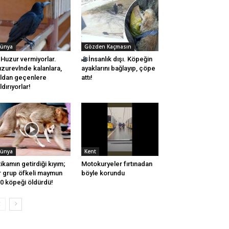
ünya
Gözden Kaçmasın
Huzur vermiyorlar.
İnsanlık dışı. Köpeğin
zurevlnde kalanlara,
ayaklarını bağlayıp, çöpe
ldan geçenlere
attı!
ldırıyorlar!
ünya
Kent
tikamın getirdiği kıyım;
Motokuryeler fırtınadan
r grup öfkeli maymun
böyle korundu
0 köpeği öldürdü!