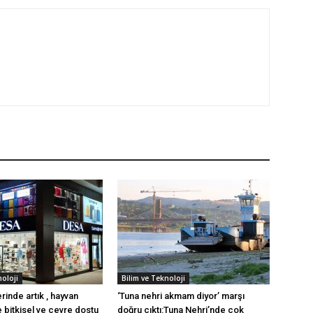
noloji
Bilim ve Teknoloji
rinde artık , hayvan
‘Tuna nehri akmam diyor’ marşı
e bitkisel ve çevre dostu
doğru çıktı:Tuna Nehri’nde çok