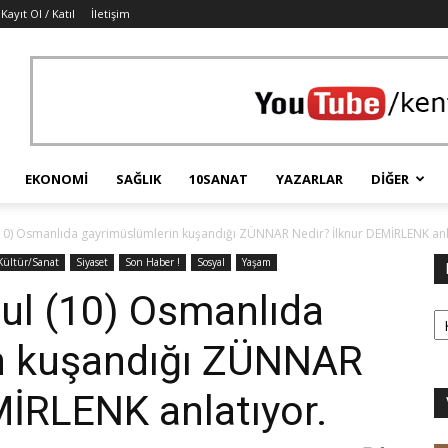
Kayıt Ol / Katıl
İletişim
EKONOMI
SAĞLIK
10SANAT
YAZARLAR
DIĞER
(10) Osmanlıda gayrimüslümlerin kuşandığı ZÜNNAR Nedir? İlknur DEMİRLENK anl
Kültür/Sanat
Siyaset
Son Haber !
Sosyal
Yaşam
bul (10) Osmanlıda
Ka
n kuşandığı ZÜNNAR
MİRLENK anlatıyor.