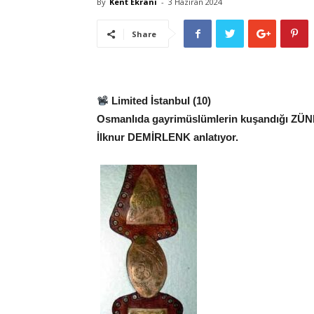
By
Kent Ekranı
-
3 Haziran 2024
Share
Limited İstanbul (10)
Osmanlıda gayrimüslümlerin kuşandığı ZÜ
İlknur DEMİRLENK anlatıyor.