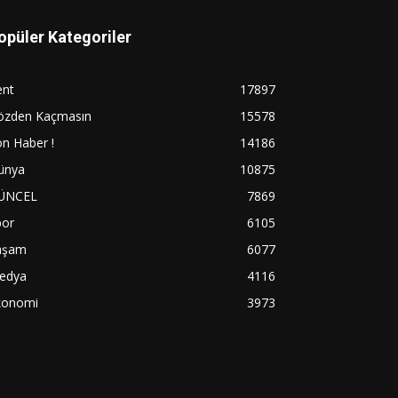
opüler Kategoriler
ent
17897
özden Kaçmasın
15578
n Haber !
14186
ünya
10875
ÜNCEL
7869
por
6105
aşam
6077
edya
4116
konomi
3973