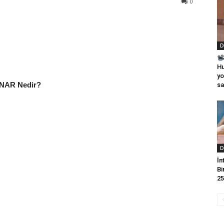
0
D
Hu
yo
NNAR Nedir?
sa
D
İn
Bi
25