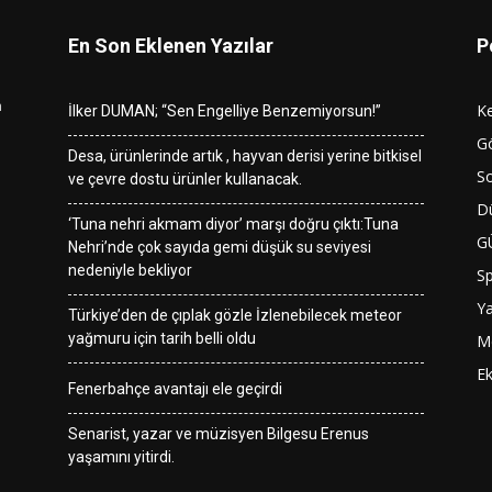
En Son Eklenen Yazılar
P
n
K
İlker DUMAN; “Sen Engelliye Benzemiyorsun!”
G
Desa, ürünlerinde artık , hayvan derisi yerine bitkisel
So
ve çevre dostu ürünler kullanacak.
D
‘Tuna nehri akmam diyor’ marşı doğru çıktı:Tuna
G
Nehri’nde çok sayıda gemi düşük su seviyesi
nedeniyle bekliyor
S
Y
Türkiye’den de çıplak gözle İzlenebilecek meteor
yağmuru için tarih belli oldu
M
E
Fenerbahçe avantajı ele geçirdi
Senarist, yazar ve müzisyen Bilgesu Erenus
yaşamını yitirdi.