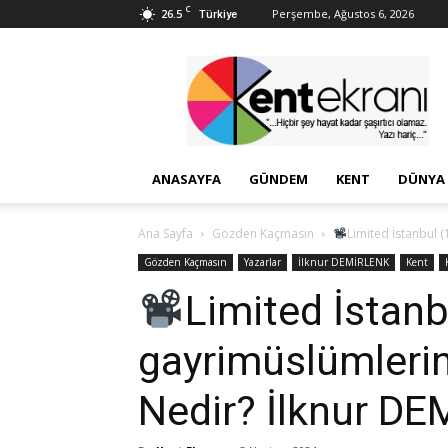
C
26.5
Perşembe, Ağustos 6, 2026
Türkiye
Kent
Ekranı
ANASAYFA
GÜNDEM
KENT
DÜNYA
Ana Sayfa
Gözden Kaçmasın
Limited İstanbul 
Gözden Kaçmasın
Yazarlar
İlknur DEMİRLENK
Kent
Limited İstan
gayrimüslümleri
Nedir? İlknur DE