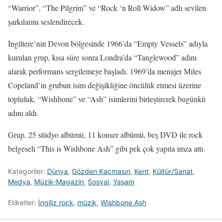
“Warrior”, “The Pilgrim” ve “Rock ‘n Roll Widow” adlı sevilen
şarkılarını seslendirecek.
İngiltere’nin Devon bölgesinde 1966’da “Empty Vessels” adıyla
kurulan grup, kısa süre sonra Londra’da “Tanglewood” adını
alarak performans sergilemeye başladı. 1969’da menajer Miles
Copeland’in grubun isim değişikliğine öncülük etmesi üzerine
topluluk, “Wishbone” ve “Ash” isimlerini birleştirerek bugünkü
adını aldı.
Grup, 25 stüdyo albümü, 11 konser albümü, beş DVD ile rock
belgeseli “This is Wishbone Ash” gibi pek çok yapıta imza attı.
Kategoriler:
Dünya
,
Gözden Kaçmasın
,
Kent
,
Kültür/Sanat
,
Medya
,
Müzik-Magazin
,
Sosyal
,
Yaşam
Etiketler:
İngiliz rock
,
müzik
,
Wishbone Ash