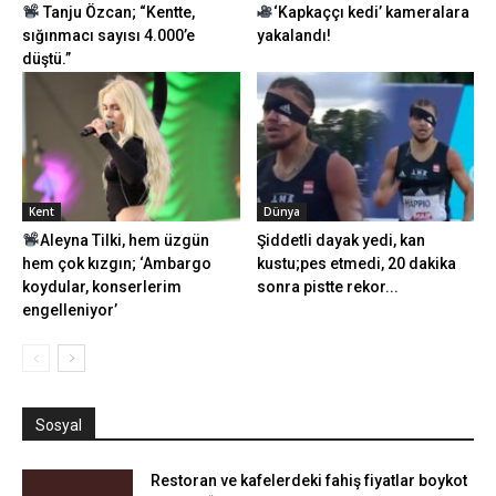
Tanju Özcan; “Kentte,
‘Kapkaççı kedi’ kameralara
sığınmacı sayısı 4.000’e
yakalandı!
düştü.”
Kent
Dünya
Aleyna Tilki, hem üzgün
Şiddetli dayak yedi, kan
hem çok kızgın; ‘Ambargo
kustu;pes etmedi, 20 dakika
koydular, konserlerim
sonra pistte rekor...
engelleniyor’
Sosyal
Restoran ve kafelerdeki fahiş fiyatlar boykot