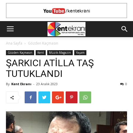
Ana Sayfa
Gözden Kaçmasın
Gözden Kaçmasın
Kent
Müzik-Magazin
Yaşam
ŞARKICI ATİLLA TAŞ
TUTUKLANDI
By
Kent Ekranı
-
23 Aralık 2023
0