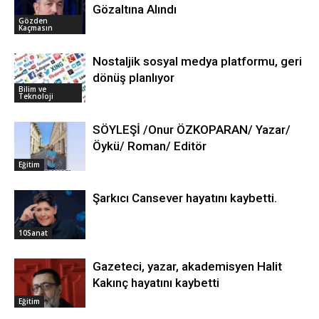
Gözaltına Alındı
Gözden
Kaçmasın
Nostaljik sosyal medya platformu, geri
dönüş planlıyor
Bilim ve
Teknoloji
SÖYLEŞİ /Onur ÖZKOPARAN/ Yazar/
Öykü/ Roman/ Editör
Eğitim
Şarkıcı Cansever hayatını kaybetti.
10Sanat
Gazeteci, yazar, akademisyen Halit
Kakınç hayatını kaybetti
Eğitim