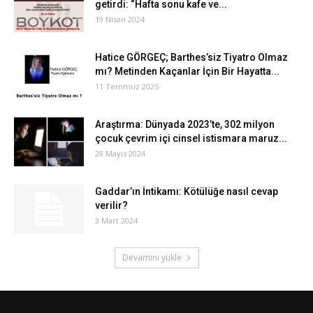
getirdi: “Hafta sonu kafe ve...
19 Nisan 2024
Hatice GÖRGEÇ; Barthes’siz Tiyatro Olmaz
mı? Metinden Kaçanlar İçin Bir Hayatta...
11 Temmuz 2025
Araştırma: Dünyada 2023’te, 302 milyon
çocuk çevrim içi cinsel istismara maruz...
28 Mayıs 2024
Gaddar’ın İntikamı: Kötülüğe nasıl cevap
verilir?
3 Mart 2024
Devamını yükle