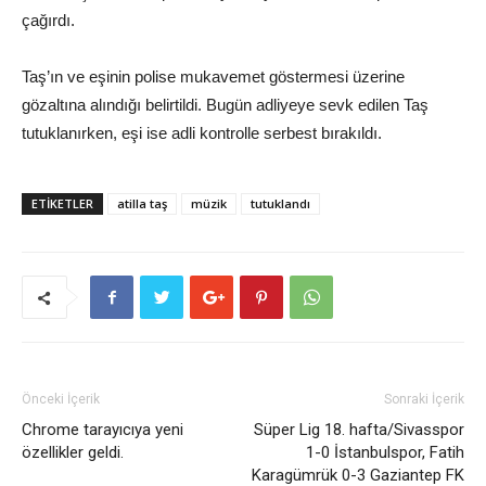
çağırdı.
Taş’ın ve eşinin polise mukavemet göstermesi üzerine
gözaltına alındığı belirtildi. Bugün adliyeye sevk edilen Taş
tutuklanırken, eşi ise adli kontrolle serbest bırakıldı.
ETİKETLER
atilla taş
müzik
tutuklandı
Önceki İçerik
Sonraki İçerik
Chrome tarayıcıya yeni
Süper Lig 18. hafta/Sivasspor
özellikler geldi.
1-0 İstanbulspor, Fatih
Karagümrük 0-3 Gaziantep FK