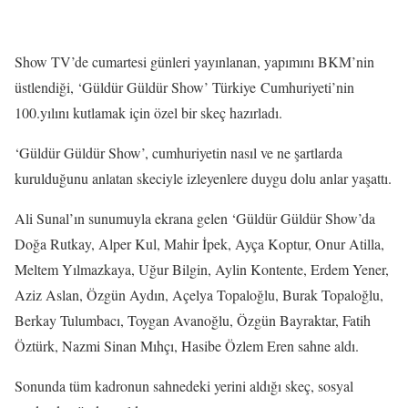
Show TV’de cumartesi günleri yayınlanan, yapımını BKM’nin
üstlendiği, ‘Güldür Güldür Show’ Türkiye Cumhuriyeti’nin
100.yılını kutlamak için özel bir skeç hazırladı.
‘Güldür Güldür Show’, cumhuriyetin nasıl ve ne şartlarda
kurulduğunu anlatan skeciyle izleyenlere duygu dolu anlar yaşattı.
Ali Sunal’ın sunumuyla ekrana gelen ‘Güldür Güldür Show’da
Doğa Rutkay, Alper Kul, Mahir İpek, Ayça Koptur, Onur Atilla,
Meltem Yılmazkaya, Uğur Bilgin, Aylin Kontente, Erdem Yener,
Aziz Aslan, Özgün Aydın, Açelya Topaloğlu, Burak Topaloğlu,
Berkay Tulumbacı, Toygan Avanoğlu, Özgün Bayraktar, Fatih
Öztürk, Nazmi Sinan Mıhçı, Hasibe Özlem Eren sahne aldı.
Sonunda tüm kadronun sahnedeki yerini aldığı skeç, sosyal