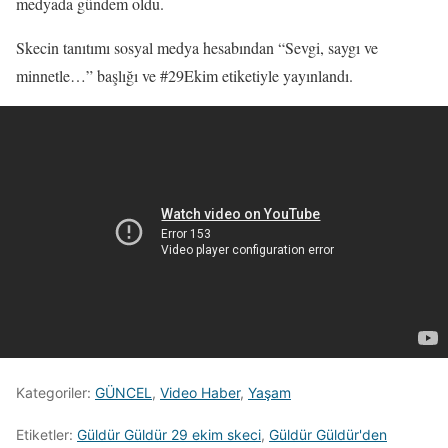
medyada gündem oldu.
Skecin tanıtımı sosyal medya hesabından “Sevgi, saygı ve
minnetle…” başlığı ve #29Ekim etiketiyle yayınlandı.
Kategoriler:
GÜNCEL
,
Video Haber
,
Yaşam
Etiketler:
Güldür Güldür 29 ekim skeci
,
Güldür Güldür'den