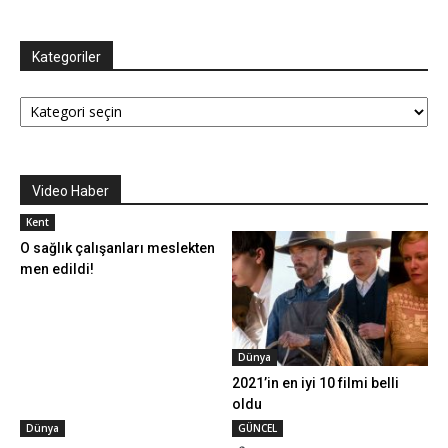
Kategoriler
Kategoriler
Video Haber
Kent
O sağlık çalışanları meslekten
men edildi!
Dünya
2021’in en iyi 10 filmi belli
oldu
Dünya
GÜNCEL