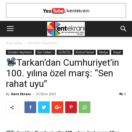
Ana Sayfa
Gözden Kaçmasın
Gözden Kaçmasın
Son Haber !
GÜNCEL
Kültür/Sanat
Medya
Sosyal
Tarkan’dan Cumhuriyet’in
100. yılına özel marş: “Sen
rahat uyu”
By
Kent Ekranı
-
25 Ekim 2023
0