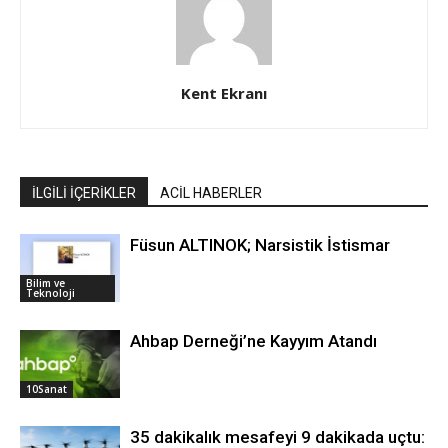
Kent Ekranı
İLGİLİ İÇERİKLER
ACİL HABERLER
Füsun ALTINOK; Narsistik İstismar
Bilim ve
Teknoloji
Ahbap Derneği’ne Kayyım Atandı
10Sanat
35 dakikalık mesafeyi 9 dakikada uçtu: