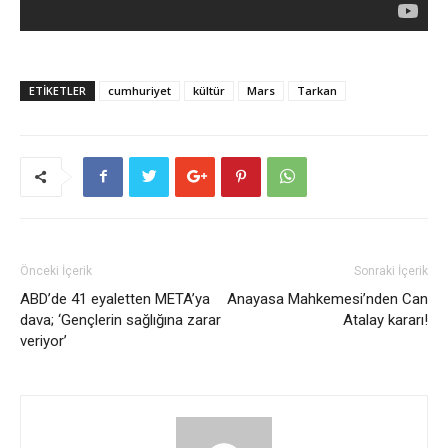
ETİKETLER
cumhuriyet
kültür
Mars
Tarkan
Önceki İçerik
Sonraki İçerik
ABD’de 41 eyaletten META’ya
Anayasa Mahkemesi’nden Can
dava; ‘Gençlerin sağlığına zarar
Atalay kararı!
veriyor’