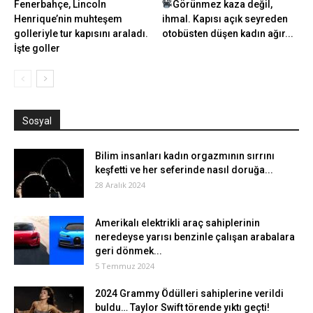
Fenerbahçe, Lincoln
Görünmez kaza değil,
Henrique’nin muhteşem
ihmal. Kapısı açık seyreden
golleriyle tur kapısını araladı.
otobüsten düşen kadın ağır...
İşte goller
Sosyal
Bilim insanları kadın orgazmının sırrını
keşfetti ve her seferinde nasıl doruğa...
28 Aralık 2024
Amerikalı elektrikli araç sahiplerinin
neredeyse yarısı benzinle çalışan arabalara
geri dönmek...
5 Temmuz 2024
2024 Grammy Ödülleri sahiplerine verildi
buldu… Taylor Swift törende yıktı geçti!