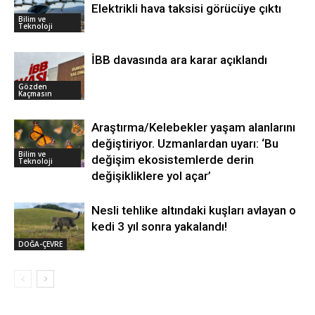
Elektrikli hava taksisi görücüye çıktı
Bilim ve
Teknoloji
İBB davasında ara karar açıklandı
Gözden
Kaçmasın
Araştırma/Kelebekler yaşam alanlarını
değiştiriyor. Uzmanlardan uyarı: ‘Bu
Bilim ve
değişim ekosistemlerde derin
Teknoloji
değişikliklere yol açar’
Nesli tehlike altındaki kuşları avlayan o
kedi 3 yıl sonra yakalandı!
DOĞA-ÇEVRE