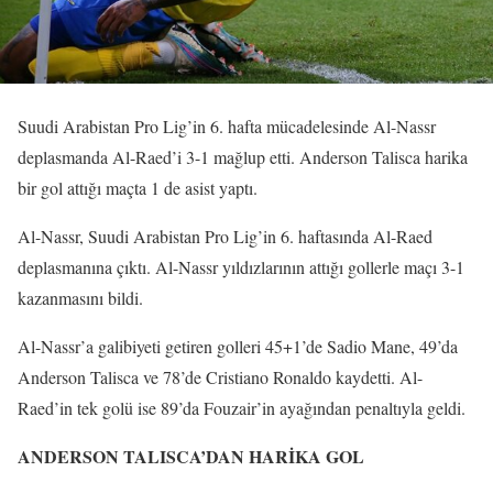
Suudi Arabistan Pro Lig’in 6. hafta mücadelesinde Al-Nassr
deplasmanda Al-Raed’i 3-1 mağlup etti. Anderson Talisca harika
bir gol attığı maçta 1 de asist yaptı.
Al-Nassr, Suudi Arabistan Pro Lig’in 6. haftasında Al-Raed
deplasmanına çıktı. Al-Nassr yıldızlarının attığı gollerle maçı 3-1
kazanmasını bildi.
Al-Nassr’a galibiyeti getiren golleri 45+1’de Sadio Mane, 49’da
Anderson Talisca ve 78’de Cristiano Ronaldo kaydetti. Al-
Raed’in tek golü ise 89’da Fouzair’in ayağından penaltıyla geldi.
ANDERSON TALISCA’DAN HARİKA GOL