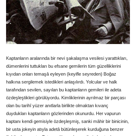
Kaptanların aralarında bir nevi şakalaşma vesilesi yarattıkları,
dümenlerini tuttukları bu efsane gemilerin tüm güzelliklerini
kıyıdan onları temaşâ eyleyen (keyifle seyreden) Boğaz
halkına sergilemek istedikleri anlaşılırdı. Yolcular ve halk
tarafından sevilen, sayılan bu kaptanların gemileri ile adeta
özdeşleştikleri görülüyordu. Kimliklerinin ayrılmaz bir parçası
olan bu tarihî yüzer anıtlarla birlikte olmaktan kıvanç
duydukları kaptanların gözlerinden okunurdu. Her vapurun
kaptanı kendi gemisiyle özdeşleşmiş, sanki mâhir bir binicinin,
bir usta jokeyin atıyla adetâ bütünleşerek kurduğuna benzer