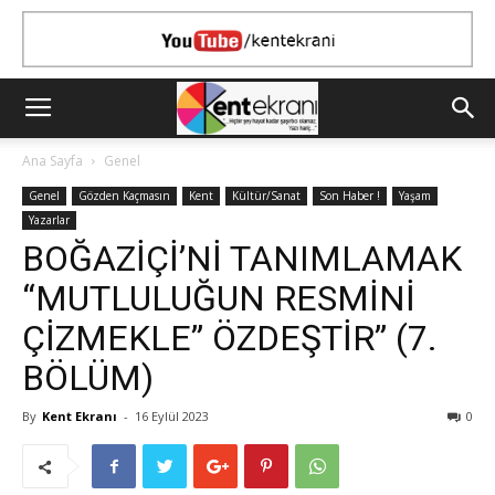
Ana Sayfa
Genel
Genel
Gözden Kaçmasın
Kent
Kültür/Sanat
Son Haber !
Yaşam
Yazarlar
BOĞAZİÇİ’Nİ TANIMLAMAK
“MUTLULUĞUN RESMİNİ
ÇİZMEKLE” ÖZDEŞTİR” (7.
BÖLÜM)
By
Kent Ekranı
-
16 Eylül 2023
0