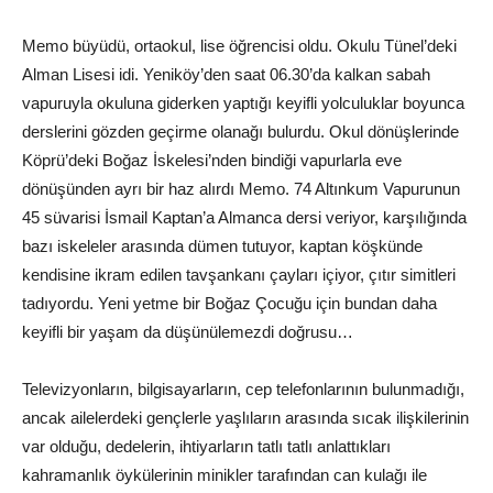
Memo büyüdü, ortaokul, lise öğrencisi oldu. Okulu Tünel’deki
Alman Lisesi idi. Yeniköy’den saat 06.30’da kalkan sabah
vapuruyla okuluna giderken yaptığı keyifli yolculuklar boyunca
derslerini gözden geçirme olanağı bulurdu. Okul dönüşlerinde
Köprü’deki Boğaz İskelesi’nden bindiği vapurlarla eve
dönüşünden ayrı bir haz alırdı Memo. 74 Altınkum Vapurunun
45 süvarisi İsmail Kaptan’a Almanca dersi veriyor, karşılığında
bazı iskeleler arasında dümen tutuyor, kaptan köşkünde
kendisine ikram edilen tavşankanı çayları içiyor, çıtır simitleri
tadıyordu. Yeni yetme bir Boğaz Çocuğu için bundan daha
keyifli bir yaşam da düşünülemezdi doğrusu…
Televizyonların, bilgisayarların, cep telefonlarının bulunmadığı,
ancak ailelerdeki gençlerle yaşlıların arasında sıcak ilişkilerinin
var olduğu, dedelerin, ihtiyarların tatlı tatlı anlattıkları
kahramanlık öykülerinin minikler tarafından can kulağı ile