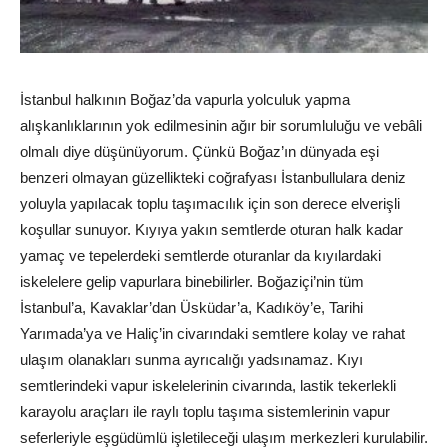
İstanbul halkının Boğaz’da vapurla yolculuk yapma
alışkanlıklarının yok edilmesinin ağır bir sorumluluğu ve vebâli
olmalı diye düşünüyorum. Çünkü Boğaz’ın dünyada eşi
benzeri olmayan güzellikteki coğrafyası İstanbullulara deniz
yoluyla yapılacak toplu taşımacılık için son derece elverişli
koşullar sunuyor. Kıyıya yakın semtlerde oturan halk kadar
yamaç ve tepelerdeki semtlerde oturanlar da kıyılardaki
iskelelere gelip vapurlara binebilirler. Boğaziçi’nin tüm
İstanbul’a, Kavaklar’dan Üsküdar’a, Kadıköy’e, Tarihi
Yarımada’ya ve Haliç’in civarındaki semtlere kolay ve rahat
ulaşım olanakları sunma ayrıcalığı yadsınamaz. Kıyı
semtlerindeki vapur iskelelerinin civarında, lastik tekerlekli
karayolu araçları ile raylı toplu taşıma sistemlerinin vapur
seferleriyle eşgüdümlü işletileceği ulaşım merkezleri kurulabilir.