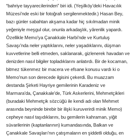
“bahriye tayyarecilerinden” biri idi. (Yeşilköy’deki Havacılık
Müzesi’nde eski bir fotoğrafı sergilenmektedir.) Hasan Bey,
bazı günler sabahtan akşama kadar hiç sıkılmadan minik
yeğeniyle meşgul olur, onunla arkadaşlık, yârenlik yapardı.
Özellikle Memo’ya Çanakkale Harbi’nde ve Kurtuluş
Savaşı’nda neler yaptıklarını, neler yaşadıklarını, düşman
kuvvetlerine belli etmeden, saklanarak, gizlenerek havadan ve
denizden nasıl bilgiler topladıklarını anlatırdı. Bir de kocaman,
bitmez tükenmez bir macera ve efsane konusu vardı ki o
Memo’nun son derecede ilgisini çekerdi. Bu muazzam
destanda Şirketi Hayriye gemilerinin Karadeniz ve
Marmara’da, Çanakkale’de, Türk Askerlerini, Mehmetçikleri
(buradaki Mehmetçik sözcüğü ile kendi adı olan Mehmet
arasında beyninde birebir bir ilişki kuruverirdi minik Memo)
cepheye nasıl taşıdıklarını, bu gemilerin kahraman, yiğit
süvarilerinin (kaptanlarının) kumandasında, Balkan ve
Çanakkale Savaşları’nın çatışmaların en şiddetli olduğu, en