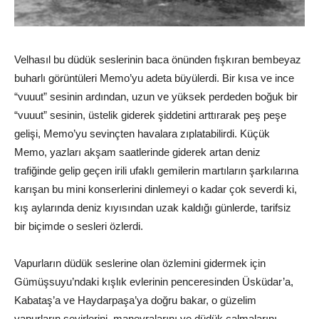
Velhasıl bu düdük seslerinin baca önünden fışkıran bembeyaz
buharlı görüntüleri Memo’yu adeta büyülerdi. Bir kısa ve ince
“vuuut” sesinin ardından, uzun ve yüksek perdeden boğuk bir
“vuuut” sesinin, üstelik giderek şiddetini arttırarak peş peşe
gelişi, Memo’yu sevinçten havalara zıplatabilirdi. Küçük
Memo, yazları akşam saatlerinde giderek artan deniz
trafiğinde gelip geçen irili ufaklı gemilerin martıların şarkılarına
karışan bu mini konserlerini dinlemeyi o kadar çok severdi ki,
kış aylarında deniz kıyısından uzak kaldığı günlerde, tarifsiz
bir biçimde o sesleri özlerdi.
Vapurların düdük seslerine olan özlemini gidermek için
Gümüşsuyu’ndaki kışlık evlerinin penceresinden Üsküdar’a,
Kabataş’a ve Haydarpaşa’ya doğru bakar, o güzelim
vapurların seyirlerini, manevralarını ve düdük çalmalarını