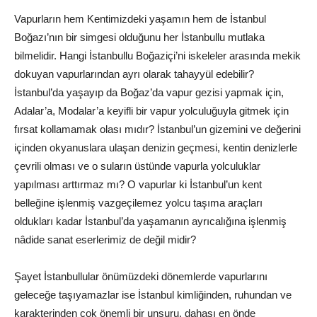
Vapurların hem Kentimizdeki yaşamın hem de İstanbul
Boğazı’nın bir simgesi olduğunu her İstanbullu mutlaka
bilmelidir. Hangi İstanbullu Boğaziçi’ni iskeleler arasında mekik
dokuyan vapurlarından ayrı olarak tahayyül edebilir?
İstanbul’da yaşayıp da Boğaz’da vapur gezisi yapmak için,
Adalar’a, Modalar’a keyifli bir vapur yolculuğuyla gitmek için
fırsat kollamamak olası mıdır? İstanbul’un gizemini ve değerini
içinden okyanuslara ulaşan denizin geçmesi, kentin denizlerle
çevrili olması ve o suların üstünde vapurla yolculuklar
yapılması arttırmaz mı? O vapurlar ki İstanbul’un kent
belleğine işlenmiş vazgeçilemez yolcu taşıma araçları
oldukları kadar İstanbul’da yaşamanın ayrıcalığına işlenmiş
nâdide sanat eserlerimiz de değil midir?
Şayet İstanbullular önümüzdeki dönemlerde vapurlarını
geleceğe taşıyamazlar ise İstanbul kimliğinden, ruhundan ve
karakterinden çok önemli bir unsuru, dahası en önde