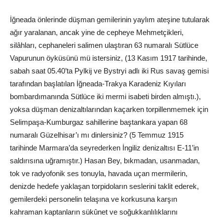
İğneada önlerinde düşman gemilerinin yaylım ateşine tutularak
ağır yaralanan, ancak yine de cepheye Mehmetçikleri,
silâhları, cephaneleri salimen ulaştıran 63 numaralı Sütlüce
Vapurunun öyküsünü mü istersiniz, (13 Kasım 1917 tarihinde,
sabah saat 05.40’ta Pylkij ve Bystryi adlı iki Rus savaş gemisi
tarafından başlatılan İğneada-Trakya Karadeniz Kıyıları
bombardımanında Sütlüce iki mermi isabeti birden almıştı.),
yoksa düşman denizaltılarından kaçarken torpillenmemek için
Selimpaşa-Kumburgaz sahillerine baştankara yapan 68
numaralı Güzelhisar’ı mı dinlersiniz? (5 Temmuz 1915
tarihinde Marmara’da seyrederken İngiliz denizaltısı E-11’in
saldırısına uğramıştır.) Hasan Bey, bıkmadan, usanmadan,
tok ve radyofonik ses tonuyla, havada uçan mermilerin,
denizde hedefe yaklaşan torpidoların seslerini taklit ederek,
gemilerdeki personelin telaşına ve korkusuna karşın
kahraman kaptanların sükûnet ve soğukkanlılıklarını