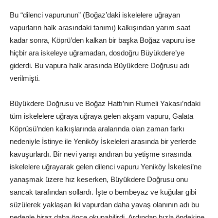
Bu “dilenci vapurunun” (Boğaz’daki iskelelere uğrayan
vapurların halk arasındaki tanımı) kalkışından yarım saat
kadar sonra, Köprü’den kalkan bir başka Boğaz vapuru ise
hiçbir ara iskeleye uğramadan, dosdoğru Büyükdere’ye
giderdi. Bu vapura halk arasında Büyükdere Doğrusu adı
verilmişti.
Büyükdere Doğrusu ve Boğaz Hattı’nın Rumeli Yakası’ndaki
tüm iskelelere uğraya uğraya gelen akşam vapuru, Galata
Köprüsü’nden kalkışlarında aralarında olan zaman farkı
nedeniyle İstinye ile Yeniköy İskeleleri arasında bir yerlerde
kavuşurlardı. Bir nevi yarışı andıran bu yetişme sırasında
iskelelere uğrayarak gelen dilenci vapuru Yeniköy İskelesi’ne
yanaşmak üzere hız keserken, Büyükdere Doğrusu onu
sancak tarafından sollardı. İşte o bembeyaz ve kuğular gibi
süzülerek yaklaşan iki vapurdan daha yavaş olanının adı bu
nedenle biraz daha önce okunabilirdi. Ardından hızla öndekine