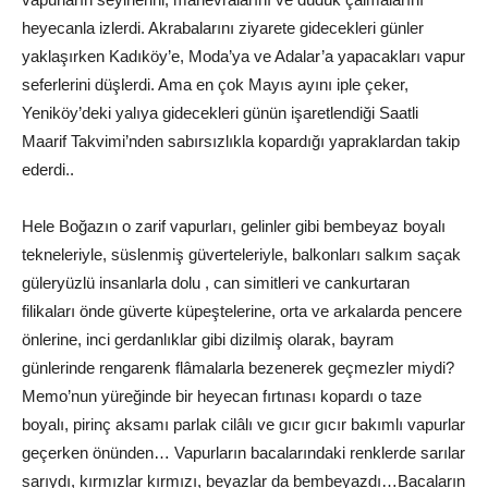
heyecanla izlerdi. Akrabalarını ziyarete gidecekleri günler
yaklaşırken Kadıköy’e, Moda’ya ve Adalar’a yapacakları vapur
seferlerini düşlerdi. Ama en çok Mayıs ayını iple çeker,
Yeniköy’deki yalıya gidecekleri günün işaretlendiği Saatli
Maarif Takvimi’nden sabırsızlıkla kopardığı yapraklardan takip
ederdi..
Hele Boğazın o zarif vapurları, gelinler gibi bembeyaz boyalı
tekneleriyle, süslenmiş güverteleriyle, balkonları salkım saçak
güleryüzlü insanlarla dolu , can simitleri ve cankurtaran
filikaları önde güverte küpeştelerine, orta ve arkalarda pencere
önlerine, inci gerdanlıklar gibi dizilmiş olarak, bayram
günlerinde rengarenk flâmalarla bezenerek geçmezler miydi?
Memo’nun yüreğinde bir heyecan fırtınası kopardı o taze
boyalı, pirinç aksamı parlak cilâlı ve gıcır gıcır bakımlı vapurlar
geçerken önünden… Vapurların bacalarındaki renklerde sarılar
sarıydı, kırmızlar kırmızı, beyazlar da bembeyazdı…Bacaların