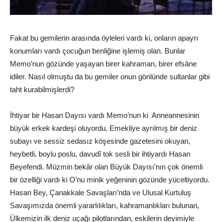
Fakat bu gemilerin arasında öyleleri vardı ki, onların apayrı
konumları vardı çocuğun benliğine işlemiş olan. Bunlar
Memo’nun gözünde yaşayan birer kahraman, birer efsâne
idiler. Nasıl olmuştu da bu gemiler onun gönlünde sultanlar gibi
taht kurabilmişlerdi?
İhtiyar bir Hasan Dayısı vardı Memo’nun ki Anneannesinin
büyük erkek kardeşi oluyordu. Emekliye ayrılmış bir deniz
subayı ve sessiz sedasız köşesinde gazetesini okuyan,
heybetli, boylu poslu, davudî tok sesli bir ihtiyardı Hasan
Beyefendi. Müzmin bekâr olan Büyük Dayısı’nın çok önemli
bir özelliği vardı ki O’nu minik yeğeninin gözünde yüceltiyordu.
Hasan Bey, Çanakkale Savaşları’nda ve Ulusal Kurtuluş
Savaşımızda önemli yararlılıkları, kahramanlıkları bulunan,
Ülkemizin ilk deniz uçağı pilotlarından, eskilerin deyimiyle