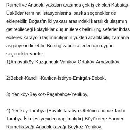
Rumeli ve Anadolu yakaları arasında çok işlek olan Kabataş-
Üsküdar terminal istasyonlarına başka seçenekler de
eklenebilir. Boğaz’ın iki yakası arasındaki karşılıklı ulaşımın
getirebileceği kolaylıklar düşünülerek belirli ring seferler ihdas
edilerek karayolu taşımacılığının yükleri azaltılabilir, zamanla
asgariye indirilebilir. Bu ring vapur seferleri için uygun
seçenekler vardır:
1)Arnavutköy-Kuzguncuk-Vaniköy-Ortaköy-Arnavutköy,
2)Bebek-Kandilli-Kanlıca-İstinye-Emirgân-Bebek,
3) Yeniköy-Beykoz-Paşabahçe-Yeniköy,
4) Yeniköy-Tarabya (Büyük Tarabya Oteli’nin önünde Tarihi
Tarabya İskelesi yeniden yapılmalıdır)-Büyükdere-Sarıyer-
Rumelikavağı-Anadolukavağı-Beykoz-Yeniköy.