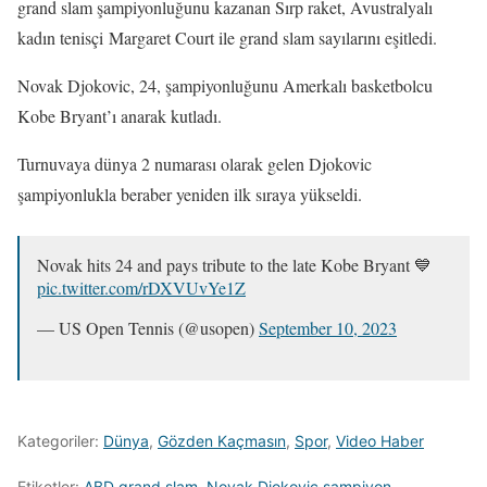
grand slam şampiyonluğunu kazanan Sırp raket, Avustralyalı
kadın tenisçi Margaret Court ile grand slam sayılarını eşitledi.
Novak Djokovic, 24, şampiyonluğunu Amerkalı basketbolcu
Kobe Bryant’ı anarak kutladı.
Turnuvaya dünya 2 numarası olarak gelen Djokovic
şampiyonlukla beraber yeniden ilk sıraya yükseldi.
Novak hits 24 and pays tribute to the late Kobe Bryant 💙
pic.twitter.com/rDXVUvYe1Z
— US Open Tennis (@usopen)
September 10, 2023
Kategoriler:
Dünya
,
Gözden Kaçmasın
,
Spor
,
Video Haber
Etiketler:
ABD grand slam
,
Novak Djokovic şampiyon