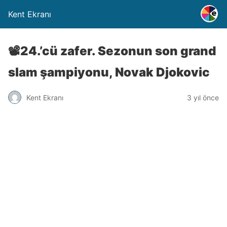
Kent Ekranı
📽️24.’cü zafer. Sezonun son grand
slam şampiyonu, Novak Djokovic
Kent Ekranı
3 yıl önce