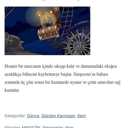
Homer bir mercanın içinde sıkışıp kalır ve damarındaki oksijen
azaldıkça bilincini kaybetmeye başlar. Simpsons’ın babası
sonunda üç gün sonra bir hastanede uyanır ve çetin sınavdan sağ
kurtulur.
Kategoriler:
Dünya
,
Gözden Kaçmasın
,
Kent
Etiketler:
MAGAZİN
,
Simpsonlar
,
titan