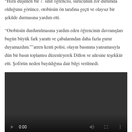
“Hızlı düşünen bir 7. sınıf öğrencisi, sürücünün zor durumda
olduğunu görünce, otobüsün ön tarafına geçti ve olaysız bir
şekilde durmasına yardım etti.
“Otobüsün durdurulmasına yardım eden öğrencinin davranışları
bugün büyük fark yarattı ve çabalarından daha fazla gurur
duyamazdım.””arren kenti polisi, olayın basınına yansımasıyla
dün bir basın toplantısı düzenleyerek Dillon ve ailesine teşekkür
etti. Şoförün neden bayıldığına dair bilgi verilmedi.