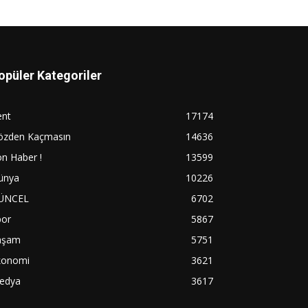
opüler Kategoriler
ent
17174
özden Kaçmasın
14636
n Haber !
13599
ünya
10226
ÜNCEL
6702
por
5867
aşam
5751
konomi
3621
edya
3617