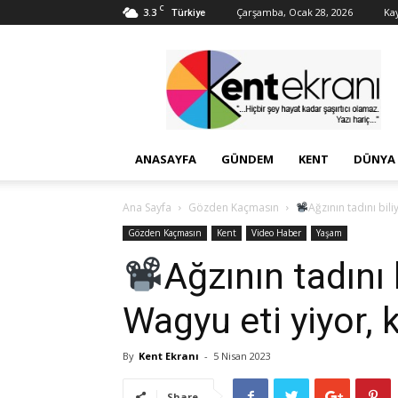
C
3.3
Çarşamba, Ocak 28, 2026
Kay
Türkiye
Kent
Ekranı
ANASAYFA
GÜNDEM
KENT
DÜNYA
Ana Sayfa
Gözden Kaçmasın
Ağzının tadını bili
Gözden Kaçmasın
Kent
Video Haber
Yaşam
Ağzının tadını 
Wagyu eti yiyor, k
By
Kent Ekranı
-
5 Nisan 2023
Share