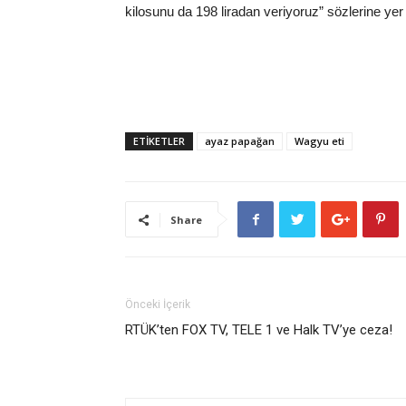
kilosunu da 198 liradan veriyoruz” sözlerine yer 
ETİKETLER
ayaz papağan
Wagyu eti
Share
Önceki İçerik
RTÜK’ten FOX TV, TELE 1 ve Halk TV’ye ceza!