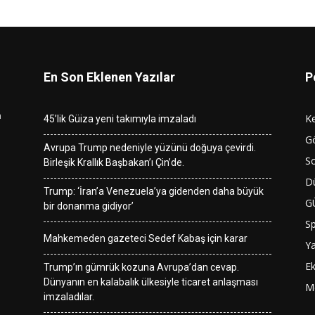
En Son Eklenen Yazılar
P
n
K
45’lik Güiza yeni takımıyla imzaladı
G
Avrupa Trump nedeniyle yüzünü doğuya çevirdi.
So
Birleşik Krallık Başbakan’ı Çin’de.
D
Trump: ‘İran’a Venezuela’ya gidenden daha büyük
G
bir donanma gidiyor’
S
Mahkemeden gazeteci Sedef Kabaş için karar
Y
E
Trump’ın gümrük kozuna Avrupa’dan cevap.
Dünyanın en kalabalık ülkesiyle ticaret anlaşması
M
imzaladılar.