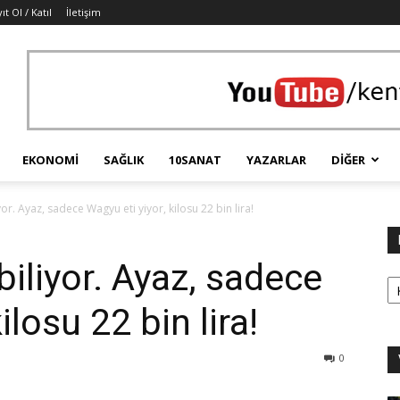
ıt Ol / Katıl
İletişim
EKONOMI
SAĞLIK
10SANAT
YAZARLAR
DIĞER
yor. Ayaz, sadece Wagyu eti yiyor, kilosu 22 bin lira!
biliyor. Ayaz, sadece
Ka
ilosu 22 bin lira!
0