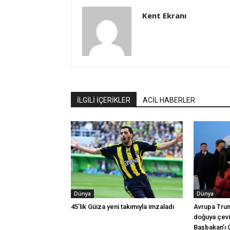
Kent Ekranı
İLGİLİ İÇERİKLER
ACİL HABERLER
Dünya
Dünya
45’lik Güiza yeni takımıyla imzaladı
Avrupa Tru
doğuya çevir
Başbakan’ı 