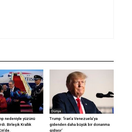
Dünya
mp nedeniyle yüzünü
Trump: ‘İran’a Venezuela’ya
di. Birleşik Krallık
gidenden daha büyük bir donanma
Çin’de.
gidiyor’