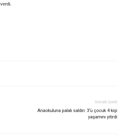
verdi.
Sonraki İçerik
Anaokuluna palalı saldırı: 3’ü çocuk 4 kişi
yaşamını yitirdi