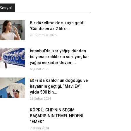
Sosyal
Bir düzeltme de su için geldi:
‘Günde en az 2 litre...
28 Temmuz 2025
İstanbul’da, kar yağışı dünden
bu yana aralıklarla sürüyor; kar
yağışı ne kadar devam...
6 Şubat 2025
Frida Kahlo’nun doğduğu ve
hayatının geçtiği, “Mavi Ev”i
yılda 500 bin...
26 Şubat 2024
KÖPRÜ; CHP’NİN SEÇİM
BAŞARISININ TEMEL NEDENİ:
“EMEK”
7 Nisan 2024