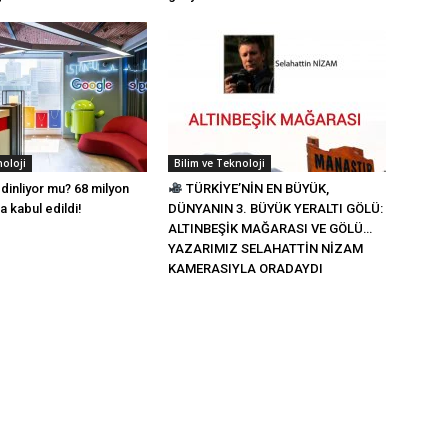
noloji
Bilim ve Teknoloji
dinliyor mu? 68 milyon
TÜRKİYE’NİN EN BÜYÜK,
a kabul edildi!
DÜNYANIN 3. BÜYÜK YERALTI GÖLÜ:
ALTINBEŞİK MAĞARASI VE GÖLÜ…
YAZARIMIZ SELAHATTİN NİZAM
KAMERASIYLA ORADAYDI