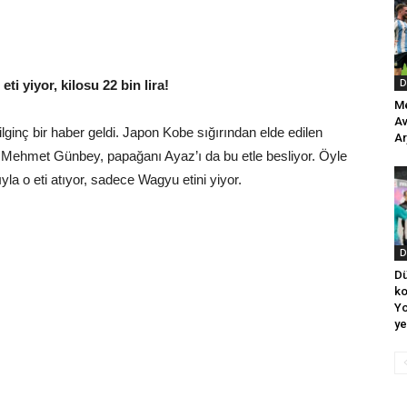
D
ti yiyor, kilosu 22 bin lira!
Me
Av
 ilginç bir haber geldi. Japon Kobe sığırından elde edilen
Ar
p Mehmet Günbey, papağanı Ayaz’ı da bu etle besliyor. Öyle
la o eti atıyor, sadece Wagyu etini yiyor.
D
Dü
ko
Yo
ye