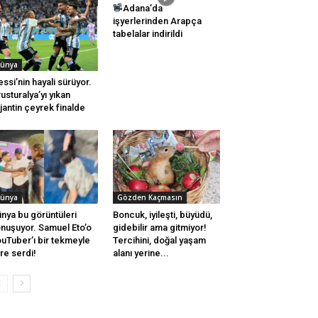
Adana’da
işyerlerinden Arapça
tabelalar indirildi
ünya
ssi’nin hayali sürüyor.
usturalya’yı yıkan
jantin çeyrek finalde
ünya
Gözden Kaçmasın
nya bu görüntüleri
Boncuk, iyileşti, büyüdü,
nuşuyor. Samuel Eto’o
gidebilir ama gitmiyor!
uTuber’ı bir tekmeyle
Tercihini, doğal yaşam
re serdi!
alanı yerine...