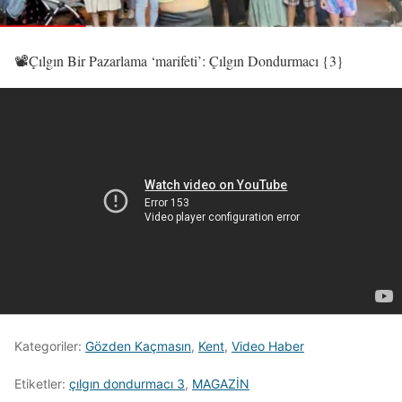
📽️Çılgın Bir Pazarlama ‘marifeti’: Çılgın Dondurmacı {3}
Kategoriler:
Gözden Kaçmasın
,
Kent
,
Video Haber
Etiketler:
çılgın dondurmacı 3
,
MAGAZİN