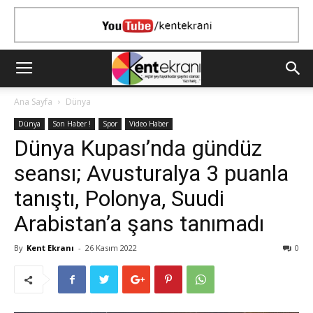
Ana Sayfa
Dünya
Dünya
Son Haber !
Spor
Video Haber
Dünya Kupası’nda gündüz
seansı; Avusturalya 3 puanla
tanıştı, Polonya, Suudi
Arabistan’a şans tanımadı
By
Kent Ekranı
-
26 Kasım 2022
0