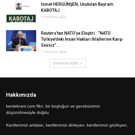
İsmet HERGÜNŞEN; Unutulan Bayram:
KABOTAJ
5 Temmuz 2025
Reuters’tan NATO’ya Eleştiri : “NATO
Türkiye’deki İnsan Hakları İhlallerine Karşı
Sessiz”....
1 Temmuz 2026
Devamını yükle
Hakkımızda
kentekrani.com fikri, bir boşluğun ve gereksinimin
düşünülmesiyle doğdu.
Kentlerimizi anlatan, kentlerimizi dinleyen, kentlerimizi gözleyen,