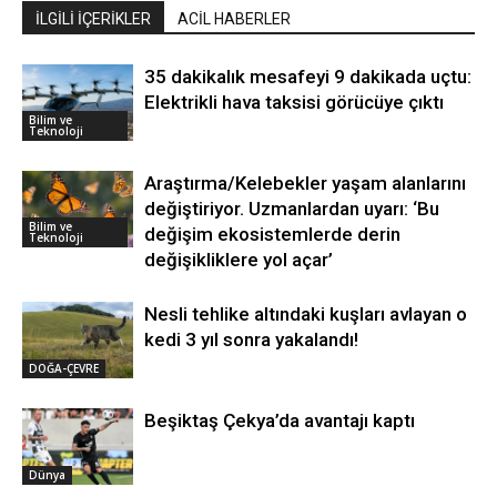
İLGİLİ İÇERİKLER
ACİL HABERLER
35 dakikalık mesafeyi 9 dakikada uçtu:
Elektrikli hava taksisi görücüye çıktı
Bilim ve
Teknoloji
Araştırma/Kelebekler yaşam alanlarını
değiştiriyor. Uzmanlardan uyarı: ‘Bu
Bilim ve
değişim ekosistemlerde derin
Teknoloji
değişikliklere yol açar’
Nesli tehlike altındaki kuşları avlayan o
kedi 3 yıl sonra yakalandı!
DOĞA-ÇEVRE
Beşiktaş Çekya’da avantajı kaptı
Dünya