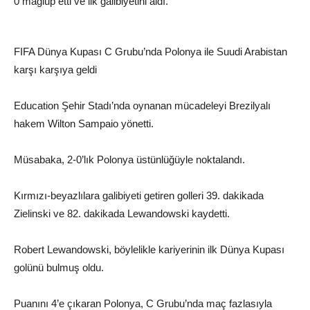
0 mağlup etti ve ilk galibiyetini aldı.
FIFA Dünya Kupası C Grubu’nda Polonya ile Suudi Arabistan
karşı karşıya geldi
Education Şehir Stadı’nda oynanan mücadeleyi Brezilyalı
hakem Wilton Sampaio yönetti.
Müsabaka, 2-0’lık Polonya üstünlüğüyle noktalandı.
Kırmızı-beyazlılara galibiyeti getiren golleri 39. dakikada
Zielinski ve 82. dakikada Lewandowski kaydetti.
Robert Lewandowski, böylelikle kariyerinin ilk Dünya Kupası
golünü bulmuş oldu.
Puanını 4’e çıkaran Polonya, C Grubu’nda maç fazlasıyla