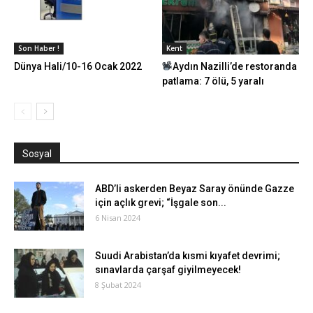
Son Haber !
Kent
Dünya Hali/10-16 Ocak 2022
Aydın Nazilli’de restoranda
patlama: 7 ölü, 5 yaralı
Sosyal
ABD’li askerden Beyaz Saray önünde Gazze
için açlık grevi; “İşgale son...
6 Nisan 2024
Suudi Arabistan’da kısmi kıyafet devrimi;
sınavlarda çarşaf giyilmeyecek!
8 Şubat 2024