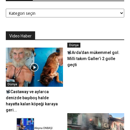
Kategoriler
Video Haber
Dünya
Arda’dan mükemmel gol.
Milli takım Galler’i 2 golle
geçti
Dünya
Castaway ve aylarca
denizde başıboş halde
hayatta kalan köpeği karaya
geri...