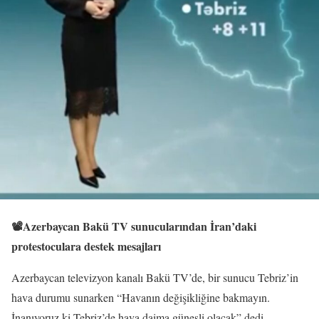
📽️Azerbaycan Bakü TV sunucularından İran’daki
protestoculara destek mesajları
Azerbaycan televizyon kanalı Bakü TV’de, bir sunucu Tebriz’in
hava durumu sunarken “Havanın değişikliğine bakmayın.
İnanıyoruz ki Tebriz’de hava daima güneşli olacak” dedi.