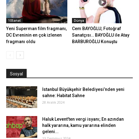
10Sanat
Dünya
Yeni Superman film fragmanı,
Cem BAYOĞLU; Fotoğraf
DC Evreninin en çok izlenen
Sanatçısı… BAYOĞLU ile Atay
fragmanı oldu
BARBUROĞLU Konuştu
Sosyal
İstanbul Büyükşehir Belediyesi’nden yeni
sahne: Habitat Sahne
28 Aralık 2024
Haluk Levent’ten vergi isyanı; En azından
halk yararına, kamu yararına elinden
geleni...
13 Temmuz 2024