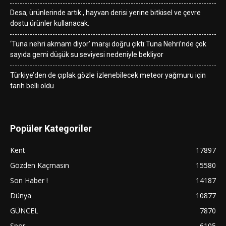
Desa, ürünlerinde artık , hayvan derisi yerine bitkisel ve çevre
dostu ürünler kullanacak.
‘Tuna nehri akmam diyor’ marşı doğru çıktı:Tuna Nehri’nde çok
sayıda gemi düşük su seviyesi nedeniyle bekliyor
Türkiye’den de çıplak gözle İzlenebilecek meteor yağmuru için
tarih belli oldu
Popüler Kategoriler
Kent
17897
Gözden Kaçmasın
15580
Son Haber !
14187
Dünya
10877
GÜNCEL
7870
Spor
6105