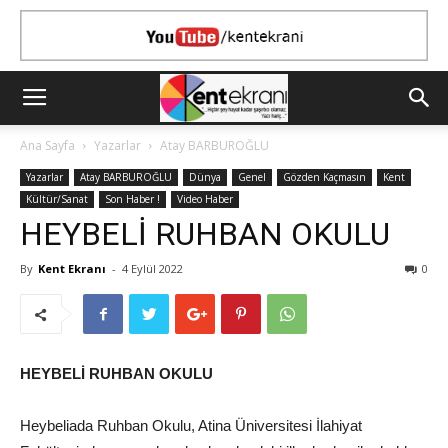
Ana Sayfa
Yazarlar
Atay BARBUROĞLU
Yazarlar
Atay BARBUROĞLU
Dünya
Genel
Gözden Kaçmasın
Kent
Kültür/Sanat
Son Haber !
Video Haber
HEYBELİ RUHBAN OKULU
By
Kent Ekranı
-
4 Eylül 2022
0
HEYBELİ RUHBAN OKULU
Heybeliada Ruhban Okulu, Atina Üniversitesi İlahiyat