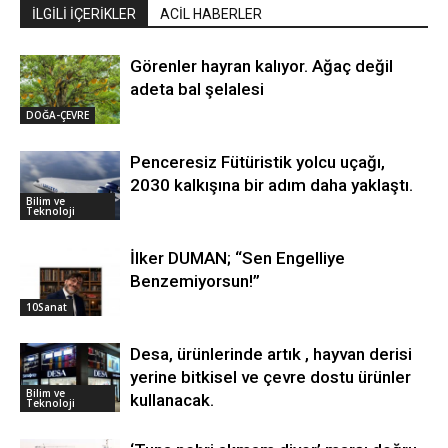
İLGİLİ İÇERİKLER
ACİL HABERLER
Görenler hayran kalıyor. Ağaç değil
adeta bal şelalesi
DOĞA-ÇEVRE
Penceresiz Fütüristik yolcu uçağı,
2030 kalkışına bir adım daha yaklaştı.
Bilim ve
Teknoloji
İlker DUMAN; “Sen Engelliye
Benzemiyorsun!”
10Sanat
Desa, ürünlerinde artık , hayvan derisi
yerine bitkisel ve çevre dostu ürünler
Bilim ve
kullanacak.
Teknoloji