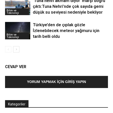
‘Tuna nehri akmam diyor’ marşı doğru
çıktı:Tuna Nehri’nde çok sayıda gemi
Bilim ve
düşük su seviyesi nedeniyle bekliyor
Teknoloji
Türkiye’den de çıplak gözle
İzlenebilecek meteor yağmuru için
Bilim ve
tarih belli oldu
Teknoloji
CEVAP VER
YORUM YAPMAK İÇIN GIRIŞ YAPIN
Kategoriler