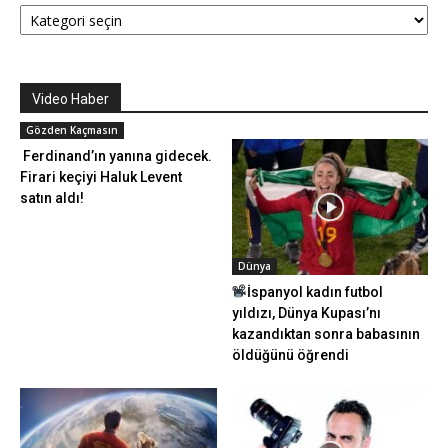
Kategoriler
Video Haber
Gözden Kaçmasın
Ferdinand’ın yanına gidecek.
Firari keçiyi Haluk Levent
satın aldı!
Dünya
İspanyol kadın futbol
yıldızı, Dünya Kupası’nı
kazandıktan sonra babasının
öldüğünü öğrendi