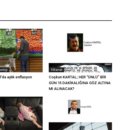
noloji
10Sanat
l’da aylık enflasyon
Coşkun KARTAL; HER “ÜNLÜ” BİR
GÜN 15 DAKİKALIĞINA GÖZ ALTINA
MI ALINACAK?