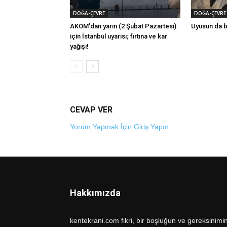
DOĞA-ÇEVRE
DOĞA-ÇEVRE
AKOM’dan yarın (2 Şubat Pazartesi)
Uyusun da 
için İstanbul uyarısı; fırtına ve kar
yağışı!
CEVAP VER
Yorum Yapmak İçin Giriş Yapın
Hakkımızda
kentekrani.com fikri, bir boşluğun ve gereksinimi