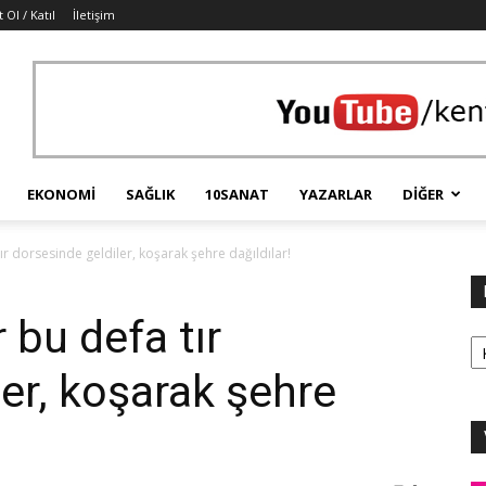
t Ol / Katıl
İletişim
EKONOMI
SAĞLIK
10SANAT
YAZARLAR
DIĞER
r dorsesinde geldiler, koşarak şehre dağıldılar!
bu defa tır
Ka
er, koşarak şehre