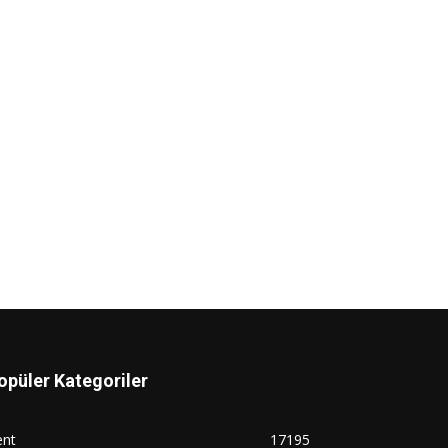
opüler Kategoriler
ent
17195