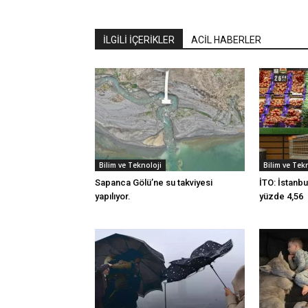
İLGİLİ İÇERİKLER
ACİL HABERLER
Bilim ve Teknoloji
Bilim ve Tek
Sapanca Gölü’ne su takviyesi
İTO: İstanbu
yapılıyor.
yüzde 4,56