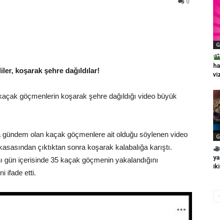
0
G
ha
ler, koşarak şehre dağıldılar!
vi
 kaçak göçmenlerin koşarak şehre dağıldığı video büyük
a gündem olan kaçak göçmenlere ait olduğu söylenen video
G
 kasasından çıktıktan sonra koşarak kalabalığa karıştı.
ya
aynı gün içerisinde 35 kaçak göçmenin yakalandığını
ik
i ifade etti.