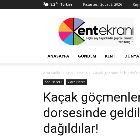
C
8.2
Pazartesi, Şubat 2, 2026
Kayı
Türkiye
Kent
Ekranı
ANASAYFA
GÜNDEM
KENT
DÜNYA
Ana Sayfa
Son Haber !
Kaçak göçmenler bu defa tı
Son Haber !
Video Haber
Kaçak göçmenler 
dorsesinde geldil
dağıldılar!