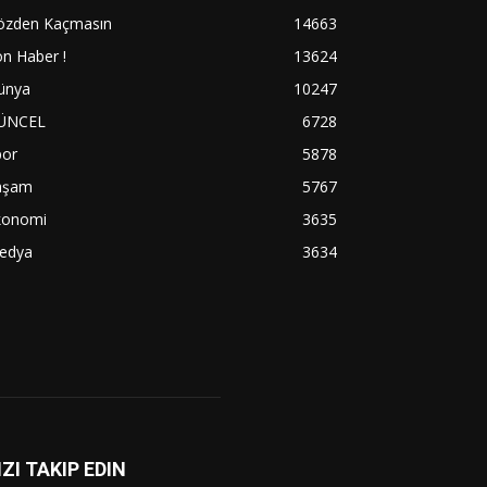
özden Kaçmasın
14663
n Haber !
13624
ünya
10247
ÜNCEL
6728
por
5878
aşam
5767
konomi
3635
edya
3634
IZI TAKIP EDIN