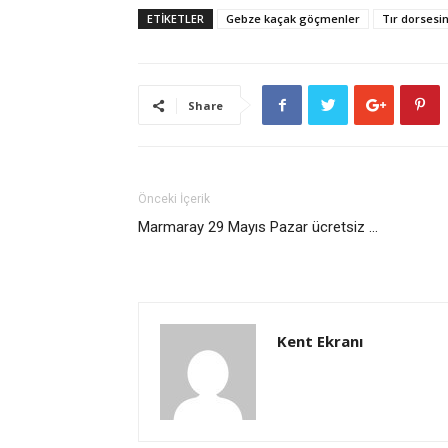
ETİKETLER
Gebze kaçak göçmenler
Tır dorsesi
Share
Önceki İçerik
Marmaray 29 Mayıs Pazar ücretsiz …
Kent Ekranı