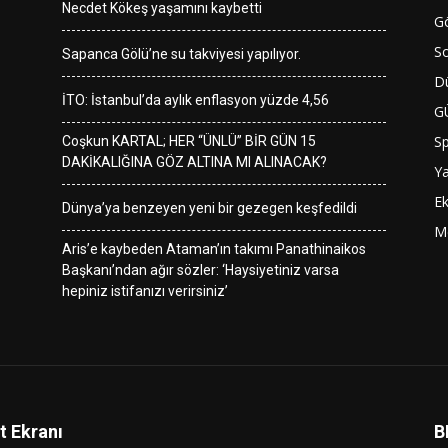
Necdet Kökeş yaşamını kaybetti
G
So
Sapanca Gölü’ne su takviyesi yapılıyor.
D
İTO: İstanbul’da aylık enflasyon yüzde 4,56
G
S
Coşkun KARTAL; HER “ÜNLÜ” BİR GÜN 15
DAKİKALIĞINA GÖZ ALTINA MI ALINACAK?
Y
E
Dünya’ya benzeyen yeni bir gezegen keşfedildi
M
Aris’e kaybeden Ataman’ın takımı Panathinaikos
Başkanı’ndan ağır sözler: ‘Haysiyetiniz varsa
hepiniz istifanızı verirsiniz’
t Ekranı
B