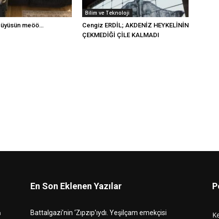
Bilim ve Teknoloji
büyüsün meöö…
Cengiz ERDİL; AKDENİZ HEYKELİNİN
ÇEKMEDİĞİ ÇİLE KALMADI
En Son Eklenen Yazılar
P
n
Battalgazi’nin ‘Zıpzıp’ıydı. Yeşilçam emekçisi
K