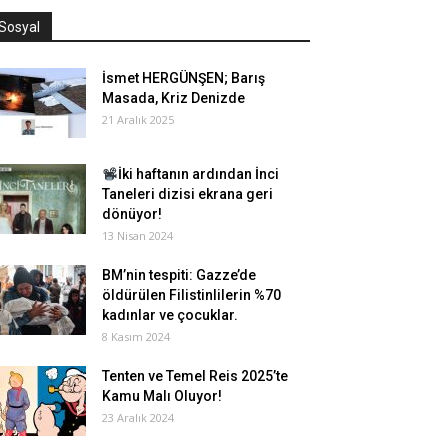
Sosyal
İsmet HERGÜNŞEN; Barış
Masada, Kriz Denizde
21 Aralık 2025
İki haftanın ardından İnci
Taneleri dizisi ekrana geri
dönüyor!
13 Nisan 2024
BM’nin tespiti: Gazze’de
öldürülen Filistinlilerin %70
kadınlar ve çocuklar.
8 Kasım 2024
Tenten ve Temel Reis 2025’te
Kamu Malı Oluyor!
23 Aralık 2024