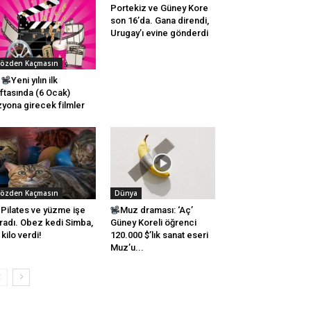
Portekiz ve Güney Kore
son 16’da. Gana direndi,
Urugay’ı evine gönderdi
özden Kaçmasın
Yeni yılın ilk
ftasında (6 Ocak)
zyona girecek filmler
özden Kaçmasın
Dünya
Pilates ve yüzme işe
Muz draması: ‘Aç’
radı. Obez kedi Simba,
Güney Koreli öğrenci
i kilo verdi!
120.000 $’lık sanat eseri
Muz’u...