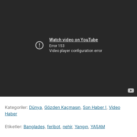
Kategoriler:
Dünya
,
Gözden Kaçmasın
,
Son Haber !
,
Video
Haber
Etiketler:
Bangladeş
,
feribot
,
nehir
,
Yangın
,
YAŞAM