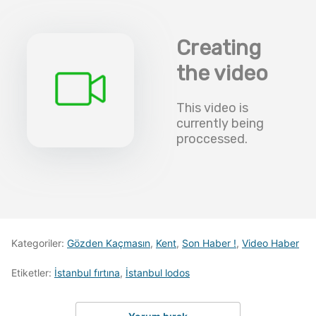
Kategoriler:
Gözden Kaçmasın
,
Kent
,
Son Haber !
,
Video Haber
Etiketler:
İstanbul fırtına
,
İstanbul lodos