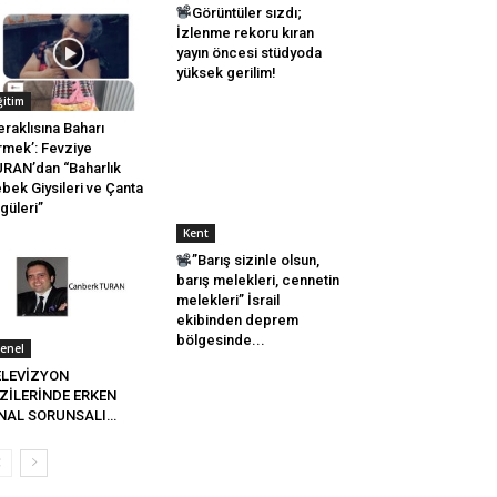
Görüntüler sızdı;
İzlenme rekoru kıran
yayın öncesi stüdyoda
yüksek gerilim!
ğitim
raklısına Baharı
rmek’: Fevziye
RAN’dan “Baharlık
bek Giysileri ve Çanta
güleri”
Kent
”Barış sizinle olsun,
barış melekleri, cennetin
melekleri” İsrail
ekibinden deprem
bölgesinde...
enel
ELEVİZYON
ZİLERİNDE ERKEN
İNAL SORUNSALI…