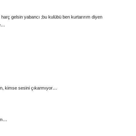
 harç gelsin yabancı ;bu kulübü ben kurtarırım diyen
te…
n, kimse sesini çıkarmıyor…
rum…