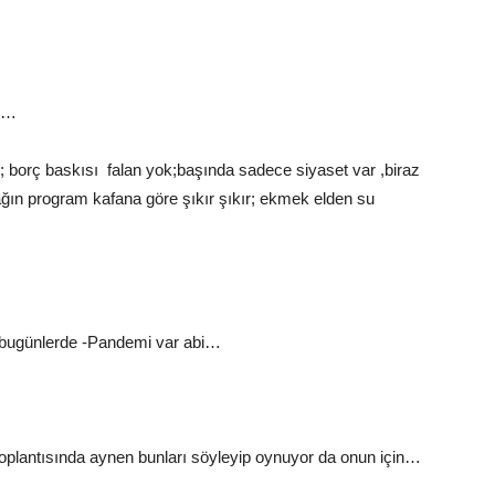
ak…
cı; borç baskısı falan yok;başında sadece siyaset var ,biraz
ağın program kafana göre şıkır şıkır; ekmek elden su
 bugünlerde -Pandemi var abi…
oplantısında aynen bunları söyleyip oynuyor da onun için…