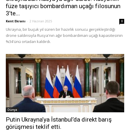
füze taşıyıcı bombardıman uçağı filosunun
3’te...
Kent Ekranı
-
2 Haziran 2025
0
Ukrayna, bir buçuk yıl süren bir hazırlık sonucu gerçekleştirdiği
drone saldırısıyla Rusya'nın ağır bombardıman uçağı kapasitesinin
%34'ünü ortadan kaldırdı.
Dünya
Putin Ukrayna’ya İstanbul’da direkt barış
görüşmesi teklif etti.