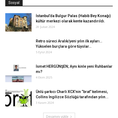
Sosyal
İstanbul’da Bulgur Palas (Habib Bey Konağı)
kültür merkezi olarak kente kazandırıldı.
28 Şubat 2024
Retro süreci Aralık/yeni yılın ilk ayları…
Yükselen burçlara göre tüyolar…
5 Eylül 2024
İsmet HERGÜNŞEN; Aynı kinle yeni Ruhbanlar
mı?
4 Ekim 2025
Ünlü şarkıcı Charli XCX’nin “brat” kelimesi,
Collins İngilizce Sözlüğü tarafından yılın...
3 Kasım 2024
Devamını yükle