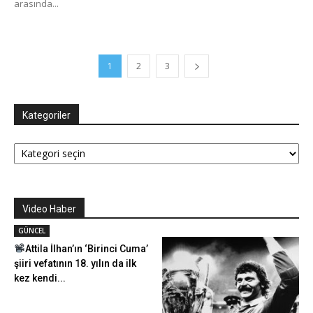
arasında...
1
2
3
Kategoriler
Kategoriler
Video Haber
GÜNCEL
Attila İlhan’ın ‘Birinci Cuma’
şiiri vefatının 18. yılın da ilk
kez kendi...