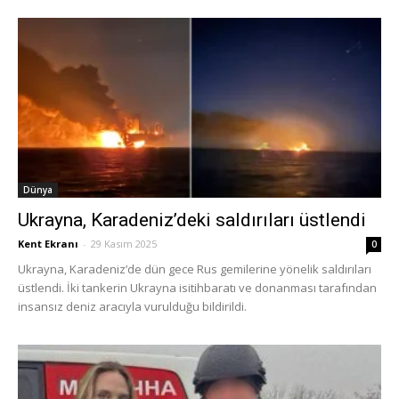
Dünya
Ukrayna, Karadeniz’deki saldırıları üstlendi
Kent Ekranı
-
29 Kasım 2025
0
Ukrayna, Karadeniz’de dün gece Rus gemilerine yönelik saldırıları
üstlendi. İki tankerin Ukrayna isitihbaratı ve donanması tarafından
insansız deniz aracıyla vurulduğu bildirildi.