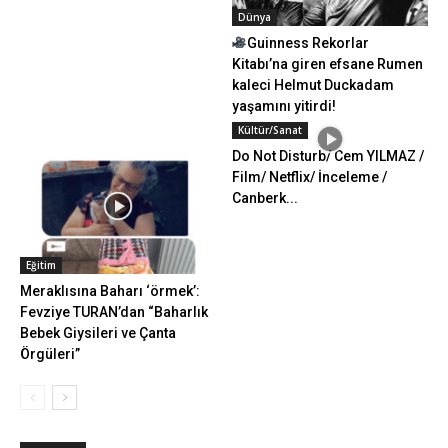
Dünya
Guinness Rekorlar
Kitabı’na giren efsane Rumen
kaleci Helmut Duckadam
yaşamını yitirdi!
Kültür/Sanat
Do Not Disturb/ Cem YILMAZ /
Film/ Netflix/ İnceleme /
Canberk...
Eğitim
Meraklısına Baharı ‘örmek’:
Fevziye TURAN’dan “Baharlık
Bebek Giysileri ve Çanta
Örgüleri”