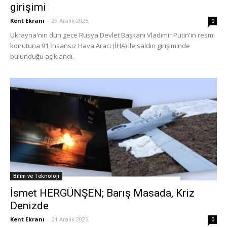
girişimi
Kent Ekranı
-
29 Aralık 2025
0
Ukrayna'nın dün gece Rusya Devlet Başkanı Vladimir Putin'in resmi
konutuna 91 İnsansız Hava Aracı (İHA) ile saldırı girişiminde
bulunduğu açıklandı.
Bilim ve Teknoloji
İsmet HERGÜNŞEN; Barış Masada, Kriz
Denizde
Kent Ekranı
-
21 Aralık 2025
0