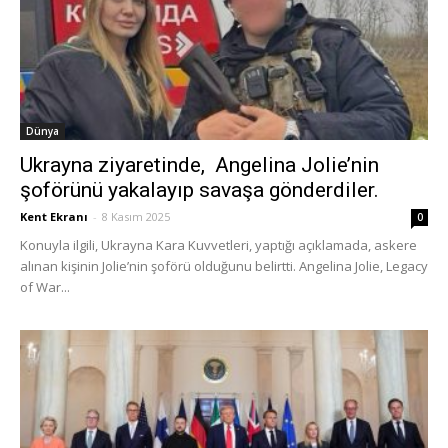
Dünya
Ukrayna ziyaretinde, Angelina Jolie’nin
şoförünü yakalayıp savaşa gönderdiler.
Kent Ekranı
-
8 Kasım 2025
0
Konuyla ilgili, Ukrayna Kara Kuvvetleri, yaptığı açıklamada, askere
alınan kişinin Jolie’nin şoförü olduğunu belirtti. Angelina Jolie, Legacy
of War...