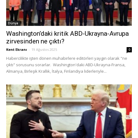
Dünya
Washington’daki kritik ABD-Ukrayna-Avrupa
zirvesinden ne çıktı?
Kent Ekranı
-
19 Ağustos 2025
0
Habercilikte işten dönen muhabirlere editörleri yaygın olarak "ne
çıktı" sorusunu sorarlar. Washington'daki ABD-Ukrayna-Fransa,
Almanya, Birleşik Krallık, İtalya, Finlandiya liderleriyle...