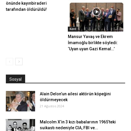
önünde kayınbiraderi
tarafından öldürüldü!
Kent
Mansur Yavaş ve Ekrem
İmamoğlu birlikte söyledi:
‘Uyan uyan Gazi Kemal…’
Sosyal
Alain Delon’un ailesi aktörün köpeğini
öldürmeyecek
21 Ağustos 2024
Malcolm X’in 3 kızı babalarının 1965’teki
suikastı nedeniyle CIA, FBI ve...