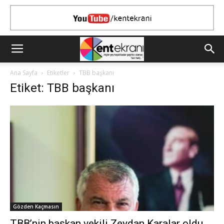
Ana Sayfa
Etiketler
TBB başkanı
Etiket: TBB başkanı
Gözden Kaçmasın
TBB’nin başkan vekili Zeydan Karalar oldu