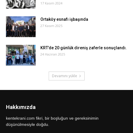
17 Kasım 2024
Ortaköy esnafı işbaşında
27 Kasım 2025
KRT’de 20 günlük direniş zaferle sonuçlandı.
24 Haziran 2025
Devamını yükle
Hakkımızda
kentekrani.com fikri, bir boşluğun ve gereksinimin
düşünülmesiyle doğdu.