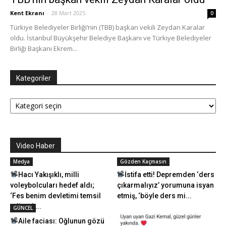
Kent Ekranı
-
28 Mart 2025
0
Türkiye Belediyeler Birliği’nin (TBB) başkan vekili Zeydan Karalar
oldu. İstanbul Büyükşehir Belediye Başkanı ve Türkiye Belediyeler
Birliği Başkanı Ekrem...
Kategoriler
Kategoriler
Video Haber
Medya
Gözden Kaçmasın
Hacı Yakışıklı, milli
İstifa etti! Depremden ‘ders
voleybolcuları hedef aldı;
çıkarmalıyız’ yorumuna isyan
‘Fes benim devletimi temsil
etmiş, ‘böyle ders mi...
ediyor’....
GÜNCEL
Aile faciası: Oğlunun gözü