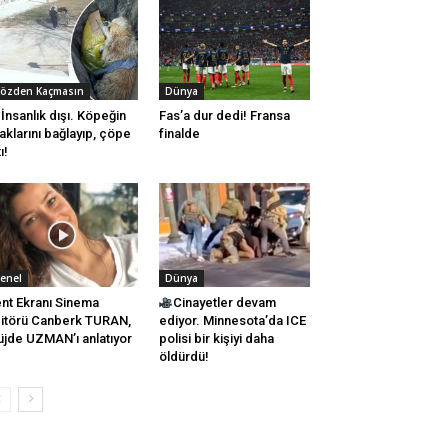
özden Kaçmasın
Dünya
İnsanlık dışı. Köpeğin
Fas’a dur dedi! Fransa
aklarını bağlayıp, çöpe
finalde
ı!
enel
Dünya
nt Ekranı Sinema
Cinayetler devam
itörü Canberk TURAN,
ediyor. Minnesota’da ICE
jde UZMAN’ı anlatıyor
polisi bir kişiyi daha
öldürdü!