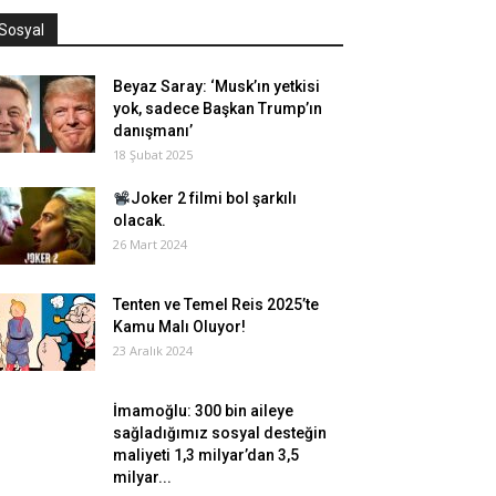
Sosyal
Beyaz Saray: ‘Musk’ın yetkisi
yok, sadece Başkan Trump’ın
danışmanı’
18 Şubat 2025
Joker 2 filmi bol şarkılı
olacak.
26 Mart 2024
Tenten ve Temel Reis 2025’te
Kamu Malı Oluyor!
23 Aralık 2024
İmamoğlu: 300 bin aileye
sağladığımız sosyal desteğin
maliyeti 1,3 milyar’dan 3,5
milyar...