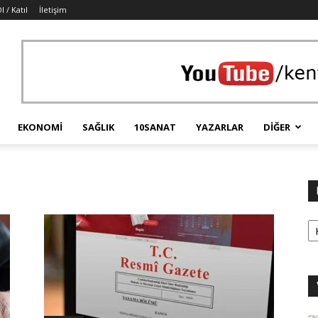
l / Katıl
İletişim
EKONOMI
SAĞLIK
10SANAT
YAZARLAR
DIĞER
Ka