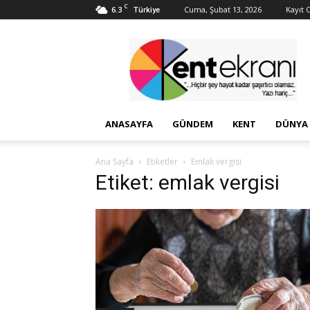
C
6.3
Cuma, Şubat 13, 2026
Kayıt O
Türkiye
Kent
Ekranı
ANASAYFA
GÜNDEM
KENT
DÜNYA
Ana Sayfa
Etiketler
Emlak vergisi
Etiket: emlak vergisi