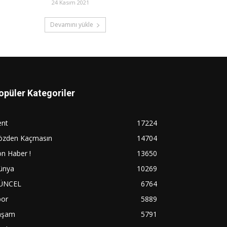
24 Kasım 2021
Devamını yükle
opüler Kategoriler
ent
17224
özden Kaçmasın
14704
n Haber !
13650
ünya
10269
ÜNCEL
6764
por
5889
aşam
5791