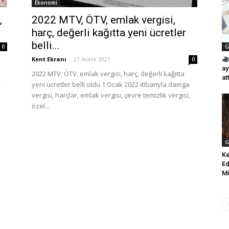
Ekonomi
,
2022 MTV, ÖTV, emlak vergisi,
harç, değerli kağıtta yeni ücretler
belli...
0
G
Kent Ekranı
-
21 Aralık 2021
0
ay
2022 MTV, ÖTV, emlak vergisi, harç, değerli kağıtta
att
k
yeni ücretler belli oldu 1 Ocak 2022 itibarıyla damga
vergisi, harçlar, emlak vergisi, çevre temizlik vergisi,
özel...
G
Ke
Ed
Mü