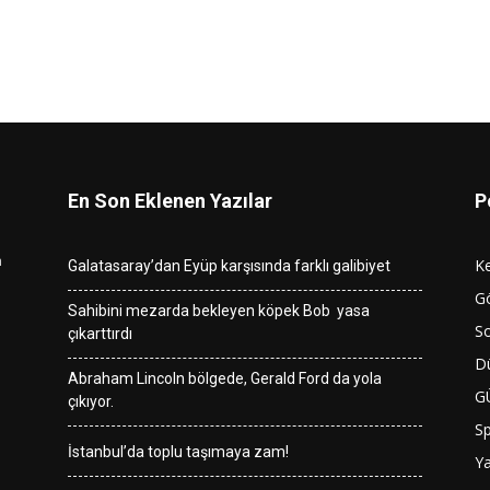
En Son Eklenen Yazılar
P
n
K
Galatasaray’dan Eyüp karşısında farklı galibiyet
G
Sahibini mezarda bekleyen köpek Bob yasa
So
çıkarttırdı
D
Abraham Lincoln bölgede, Gerald Ford da yola
G
çıkıyor.
S
İstanbul’da toplu taşımaya zam!
Y