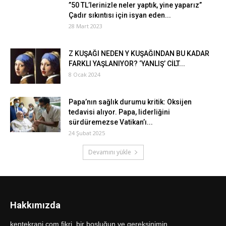
”50 TL’lerinizle neler yaptık, yine yaparız”
Çadır sıkıntısı için isyan eden...
28 Mart 2023
Z KUŞAĞI NEDEN Y KUŞAĞINDAN BU KADAR
FARKLI YAŞLANIYOR? ‘YANLIŞ’ CİLT...
8 Ocak 2024
Papa’nın sağlık durumu kritik: Oksijen
tedavisi alıyor. Papa, liderliğini
sürdüremezse Vatikan’ı...
24 Şubat 2025
Devamını yükle
Hakkımızda
kentekrani.com fikri, bir boşluğun ve gereksinimin