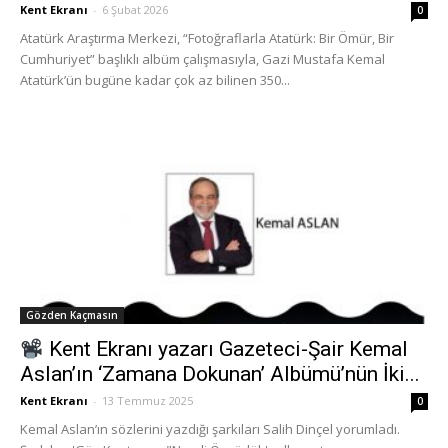
Kent Ekranı
-
6 Şubat 2026
0
Atatürk Araştırma Merkezi, “Fotoğraflarla Atatürk: Bir Ömür, Bir
Cumhuriyet” başlıklı albüm çalışmasıyla, Gazi Mustafa Kemal
Atatürk’ün bugüne kadar çok az bilinen 350...
Gözden Kaçmasın
Kent Ekranı yazarı Gazeteci-Şair Kemal
Aslan’ın ‘Zamana Dokunan’ Albümü’nün İki...
Kent Ekranı
-
13 Temmuz 2025
0
Kemal Aslan’ın sözlerini yazdığı şarkıları Salih Dinçel yorumladı.