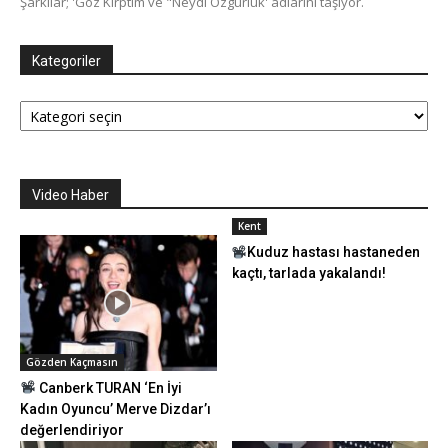
Şarkılar; 'Göz Kırptım ve "Neydi Özgürlük' adlarını taşıyor.
Kategoriler
Kategoriler
Video Haber
Kent
Kuduz hastası hastaneden
kaçtı, tarlada yakalandı!
Gözden Kaçmasın
Canberk TURAN ‘En İyi
Kadın Oyuncu’ Merve Dizdar’ı
değerlendiriyor