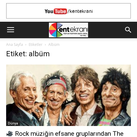
Ana Sayfa
Etiketler
Albüm
Etiket: albüm
Dünya
Rock müziğin efsane gruplarından The