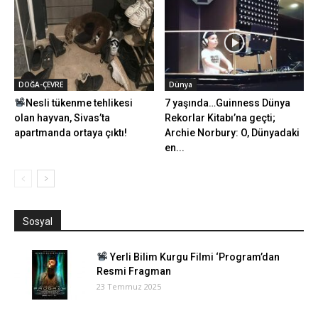
DOĞA-ÇEVRE
Dünya
Nesli tükenme tehlikesi
7 yaşında…Guinness Dünya
olan hayvan, Sivas’ta
Rekorlar Kitabı’na geçti;
apartmanda ortaya çıktı!
Archie Norbury: O, Dünyadaki
en...
Sosyal
Yerli Bilim Kurgu Filmi ‘Program’dan
Resmi Fragman
23 Temmuz 2025