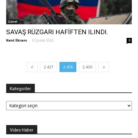
Genel
SAVAŞ RÜZGARI HAFİFTEN ILINDI.
Kent Ekranı
-
15 Şubat 2022
0
2.437
2.438
2.439
Kategoriler
Kategoriler
Video Haber