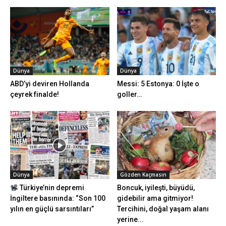
Dünya
Dünya
ABD’yi deviren Hollanda
Messi: 5 Estonya: 0 İşte o
çeyrek finalde!
goller…
Dünya
Gözden Kaçmasın
Türkiye’nin depremi
Boncuk, iyileşti, büyüdü,
İngiltere basınında: “Son 100
gidebilir ama gitmiyor!
yılın en güçlü sarsıntıları”
Tercihini, doğal yaşam alanı
yerine...