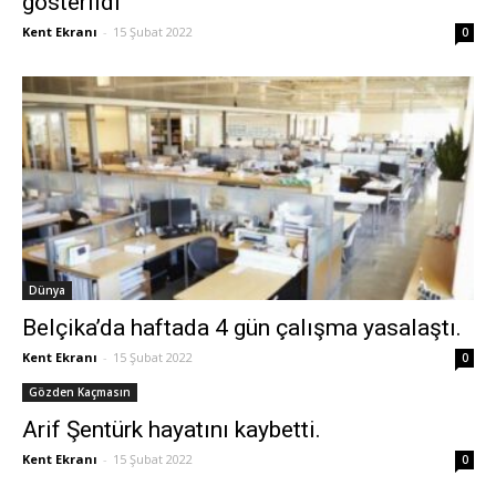
gösterildi
Kent Ekranı
-
15 Şubat 2022
0
Dünya
Belçika’da haftada 4 gün çalışma yasalaştı.
Kent Ekranı
-
15 Şubat 2022
0
Gözden Kaçmasın
Arif Şentürk hayatını kaybetti.
Kent Ekranı
-
15 Şubat 2022
0