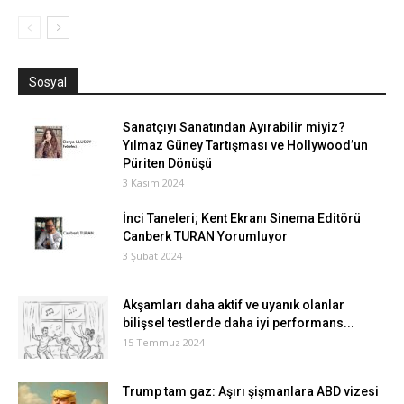
Sosyal
Sanatçıyı Sanatından Ayırabilir miyiz?
Yılmaz Güney Tartışması ve Hollywood’un
Püriten Dönüşü
3 Kasım 2024
İnci Taneleri; Kent Ekranı Sinema Editörü
Canberk TURAN Yorumluyor
3 Şubat 2024
Akşamları daha aktif ve uyanık olanlar
bilişsel testlerde daha iyi performans...
15 Temmuz 2024
Trump tam gaz: Aşırı şişmanlara ABD vizesi