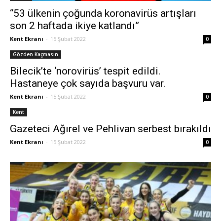
“53 ülkenin çoğunda koronavirüs artışları
son 2 haftada ikiye katlandı”
Kent Ekranı
-
15 Şubat 2022
0
Gözden Kaçmasın
Bilecik’te ‘norovirüs’ tespit edildi.
Hastaneye çok sayıda başvuru var.
Kent Ekranı
-
15 Şubat 2022
0
Kent
Gazeteci Ağırel ve Pehlivan serbest bırakıldı
Kent Ekranı
-
15 Şubat 2022
0