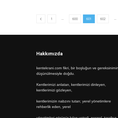
...
...
1
600
601
602
Hakkımızda
kentekrani.com fikri, bir boşluğun ve gereksinimi
düşünülmesiyle doğdu.
Kentlerimizi anlatan, kentlerimizi dinleyen,
kentlerimizi gözleyen,
kentlerimizin nabzını tutan; yerel yönetimlere
rehberlik eden, yerel
yönetimleri görünür kılan yeterli, nesnel, tarafsız,