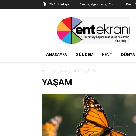
C
25
Cuma, Ağustos 7, 2026
Kayıt O
Türkiye
Kent
Ekranı
ANASAYFA
GÜNDEM
KENT
DÜNYA
Ana Sayfa
Yaşam
Sayfa 601
YAŞAM