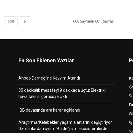
608
608 Sayfanın 601. Sayfası
En Son Eklenen Yazılar
P
n
K
Ahbap Derneği’ne Kayyım Atandı
G
35 dakikalık mesafeyi 9 dakikada uçtu: Elektrikli
So
hava taksisi görücüye çıktı
D
İBB davasında ara karar açıklandı
G
S
Araştırma/Kelebekler yaşam alanlarını değiştiriyor.
Uzmanlardan uyarı: ‘Bu değişim ekosistemlerde
Y