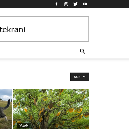
SON
YAŞAM