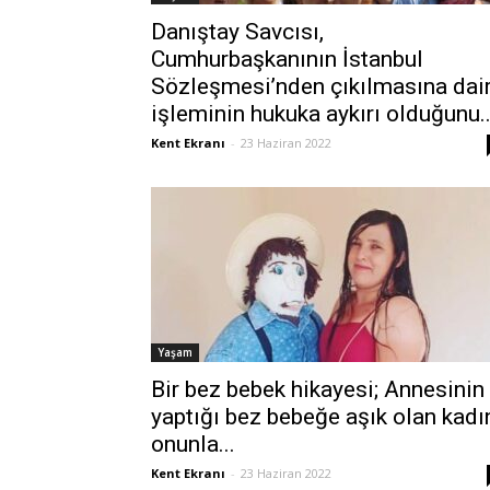
Danıştay Savcısı,
Cumhurbaşkanının İstanbul
Sözleşmesi’nden çıkılmasına dai
işleminin hukuka aykırı olduğunu..
Kent Ekranı
-
23 Haziran 2022
Yaşam
Bir bez bebek hikayesi; Annesinin
yaptığı bez bebeğe aşık olan kadı
onunla...
Kent Ekranı
-
23 Haziran 2022