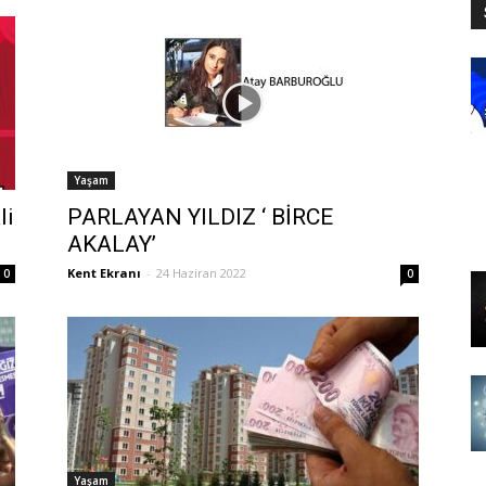
Yaşam
li
PARLAYAN YILDIZ ‘ BİRCE
AKALAY’
Kent Ekranı
-
24 Haziran 2022
0
0
Yaşam