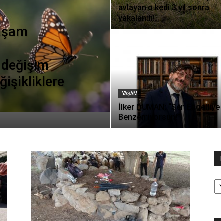
avlayan o kedi 3 yıl sonra
yakalandı!
yaşam
 değişim
işikliklere
YAŞAM
İlker DUMAN; “Sen Engelliye
Benzemiyorsun!”
Ka