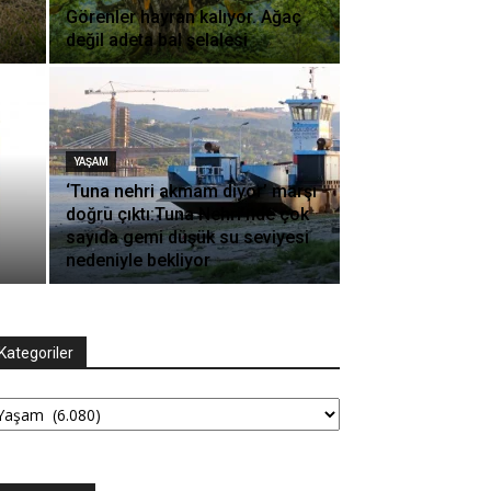
Görenler hayran kalıyor. Ağaç
değil adeta bal şelalesi
YAŞAM
‘Tuna nehri akmam diyor’ marşı
doğru çıktı:Tuna Nehri’nde çok
sayıda gemi düşük su seviyesi
nedeniyle bekliyor
Kategoriler
tegoriler