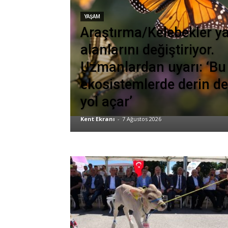
YAŞAM
Araştırma/Kelebekler 
alanlarını değiştiriyor.
Uzmanlardan uyarı: ‘Bu
ekosistemlerde derin değ
yol açar’
Kent Ekranı
-
7 Ağustos 2026