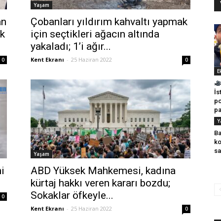
Yaşam
an
Çobanları yıldırım kahvaltı yapmak
ik
için seçtikleri ağacın altında
yakaladı; 1’i ağır...
Kent Ekranı
-
25 Haziran 2022
0
0
E
İs
po
pa
Y
Ba
ko
sa
Yaşam
ni
ABD Yüksek Mahkemesi, kadına
kürtaj hakkı veren kararı bozdu;
Sokaklar öfkeyle...
0
Kent Ekranı
-
25 Haziran 2022
0