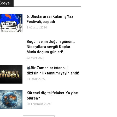
Sosyal
6. Uluslararası Kalamış Yaz
Festivali, başladı
1 Ağustos 2026
Bugün senin doğum günün…
Nice yıllara sevgili Koçlar.
Mutlu doğum günleri!
22 Mart 2024
Bir Zamanlar İstanbul
dizisinin ilk tanıtımı yayınlandı!
24 Ocak 2025
Küresel digital felaket. Ya yine
olursa?
20 Temmuz 2024