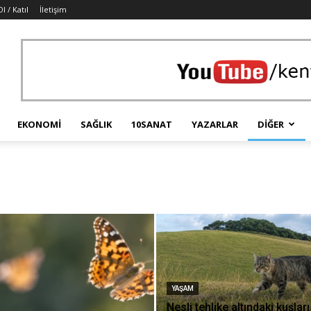
l / Katıl
İletişim
EKONOMI
SAĞLIK
10SANAT
YAZARLAR
DIĞER
YAŞAM
Nesli tehlike altındaki kuşları