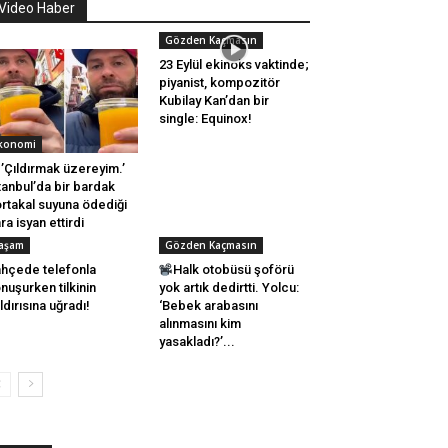
Video Haber
Gözden Kaçmasın
23 Eylül ekinoks vaktinde;
piyanist, kompozitör
Kubilay Kan’dan bir
single: Equinox!
konomi
’Çıldırmak üzereyim.’
tanbul’da bir bardak
rtakal suyuna ödediği
ra isyan ettirdi
aşam
Gözden Kaçmasın
hçede telefonla
Halk otobüsü şoförü
nuşurken tilkinin
yok artık dedirtti. Yolcu:
ldırısına uğradı!
‘Bebek arabasını
alınmasını kim
yasakladı?’...