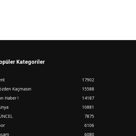
opüler Kategoriler
ent
17902
özden Kaçmasın
15588
n Haber !
14187
ünya
10881
ÜNCEL
7875
por
6106
aşam
6080