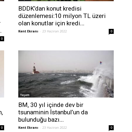
BDDK’dan konut kredisi
düzenlemesi:10 milyon TL üzeri
r
olan konutlar için kredi...
.
Kent Ekranı
-
23 Haziran 2022
0
0
Yaşam
BM, 30 yıl içinde dev bir
n,
tsunaminin İstanbul’un da
bulunduğu bazı...
Kent Ekranı
-
23 Haziran 2022
0
0