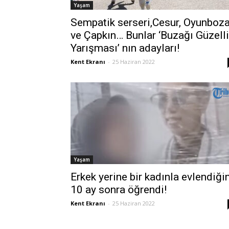
Yaşam
Sempatik serseri,Cesur, Oyunboz
ve Çapkın… Bunlar ‘Buzağı Güzell
Yarışması’ nın adayları!
Kent Ekranı
-
25 Haziran 2022
Yaşam
Erkek yerine bir kadınla evlendiği
10 ay sonra öğrendi!
Kent Ekranı
-
25 Haziran 2022