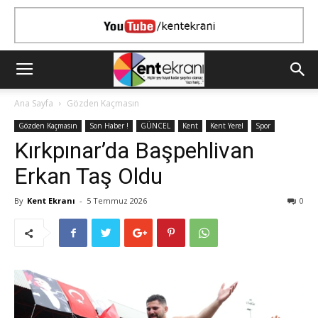
Ana Sayfa
Gözden Kaçmasın
Gözden Kaçmasın
Son Haber !
GÜNCEL
Kent
Kent Yerel
Spor
Kırkpınar’da Başpehlivan
Erkan Taş Oldu
By
Kent Ekranı
-
5 Temmuz 2026
0