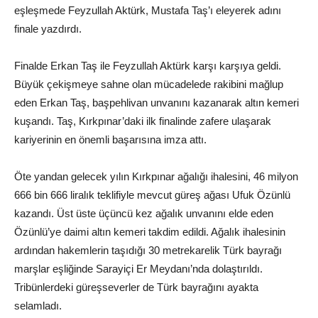
eşleşmede Feyzullah Aktürk, Mustafa Taş’ı eleyerek adını
finale yazdırdı.
Finalde Erkan Taş ile Feyzullah Aktürk karşı karşıya geldi.
Büyük çekişmeye sahne olan mücadelede rakibini mağlup
eden Erkan Taş, başpehlivan unvanını kazanarak altın kemeri
kuşandı. Taş, Kırkpınar’daki ilk finalinde zafere ulaşarak
kariyerinin en önemli başarısına imza attı.
Öte yandan gelecek yılın Kırkpınar ağalığı ihalesini, 46 milyon
666 bin 666 liralık teklifiyle mevcut güreş ağası Ufuk Özünlü
kazandı. Üst üste üçüncü kez ağalık unvanını elde eden
Özünlü’ye daimi altın kemeri takdim edildi. Ağalık ihalesinin
ardından hakemlerin taşıdığı 30 metrekarelik Türk bayrağı
marşlar eşliğinde Sarayiçi Er Meydanı’nda dolaştırıldı.
Tribünlerdeki güreşseverler de Türk bayrağını ayakta
selamladı.