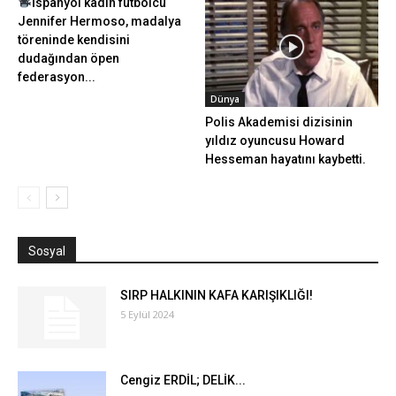
İspanyol kadın futbolcu
Jennifer Hermoso, madalya
töreninde kendisini
dudağından öpen
federasyon...
Dünya
Polis Akademisi dizisinin
yıldız oyuncusu Howard
Hesseman hayatını kaybetti.
Sosyal
SIRP HALKININ KAFA KARIŞIKLIĞI!
5 Eylül 2024
Cengiz ERDİL; DELİK...