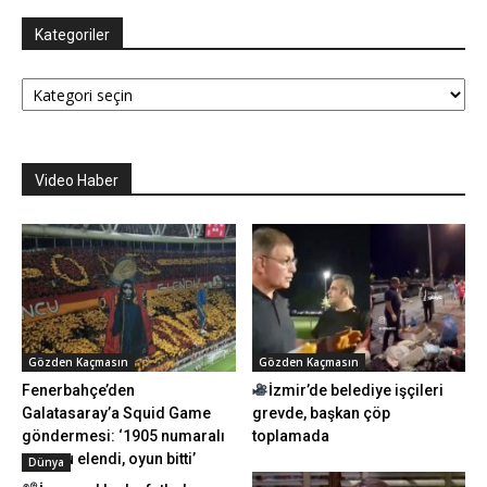
Kategoriler
Kategoriler
Video Haber
Gözden Kaçmasın
Gözden Kaçmasın
Fenerbahçe’den
İzmir’de belediye işçileri
Galatasaray’a Squid Game
grevde, başkan çöp
göndermesi: ‘1905 numaralı
toplamada
oyuncu elendi, oyun bitti’
Dünya