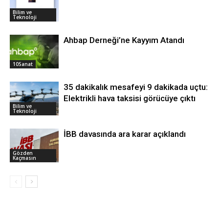
Bilim ve
Teknoloji
Ahbap Derneği’ne Kayyım Atandı
10Sanat
35 dakikalık mesafeyi 9 dakikada uçtu:
Elektrikli hava taksisi görücüye çıktı
Bilim ve
Teknoloji
İBB davasında ara karar açıklandı
Gözden
Kaçmasın