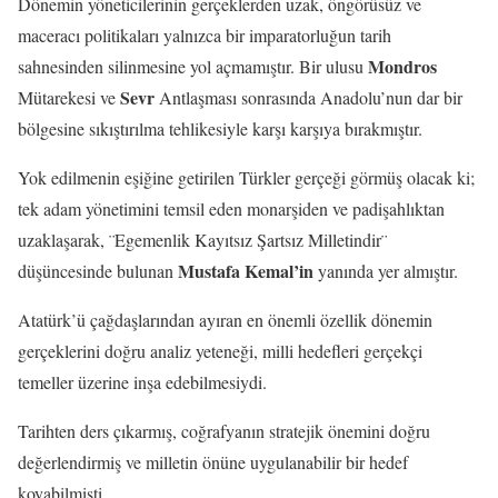
Dönemin yöneticilerinin gerçeklerden uzak, öngörüsüz ve
maceracı politikaları yalnızca bir imparatorluğun tarih
Mondros
sahnesinden silinmesine yol açmamıştır. Bir ulusu
Sevr
Mütarekesi ve
Antlaşması sonrasında Anadolu’nun dar bir
bölgesine sıkıştırılma tehlikesiyle karşı karşıya bırakmıştır.
Yok edilmenin eşiğine getirilen Türkler gerçeği görmüş olacak ki;
tek adam yönetimini temsil eden monarşiden ve padişahlıktan
uzaklaşarak, ¨Egemenlik Kayıtsız Şartsız Milletindir¨
Mustafa Kemal’in
düşüncesinde bulunan
yanında yer almıştır.
Atatürk’ü çağdaşlarından ayıran en önemli özellik dönemin
gerçeklerini doğru analiz yeteneği, milli hedefleri gerçekçi
temeller üzerine inşa edebilmesiydi.
Tarihten ders çıkarmış, coğrafyanın stratejik önemini doğru
değerlendirmiş ve milletin önüne uygulanabilir bir hedef
koyabilmişti.