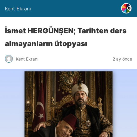
Kent Ekranı
İsmet HERGÜNŞEN; Tarihten ders
almayanların ütopyası
Kent Ekranı
2 ay önce