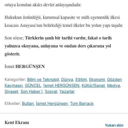
ortaya konulan akılcı devlet anlayışındadır.
Hukukun üstünlüğü, kurumsal kapasite ve milli egemenlik ilkesi
kısacası Anayasa’nın belirlediği temel ilkeler bu yolun yapı taşıdır.
Türklerin şanlı bir tarihi vardır, fakat o tarih
Son sözse;
yalnızca okuyana, anlayana ve ondan ders çıkarana yol
gösterir.
HERGÜNŞEN
İsmet
Kategoriler:
Bilim ve Teknoloji
,
Dünya
,
Eğitim
,
Ekonomi
,
Gözden
Kaçmasın
,
GÜNCEL
,
İsmet HERGÜNŞEN
,
Kültür/Sanat
,
Medya
,
Siyaset
,
Son Haber !
,
Sosyal
,
Yazarlar
Etiketler:
Butlan
,
İsmet Hergünşen
,
Tom Barrack
Kent Ekranı
Yukarı dön