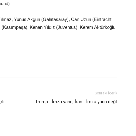
mund)
Yılmaz, Yunus Akgün (Galatasaray), Can Uzun (Eintracht
ci (Kasımpaşa), Kenan Yıldız (Juventus), Kerem Aktürkoğlu,
Sonraki İçerik
li
Trump: -İmza yarın; İran: -İmza yarın değil