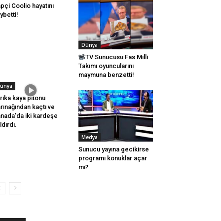
pçi Coolio hayatını
ybetti!
Dünya
TV Sunucusu Fas Milli
Takımı oyuncularını
maymuna benzetti!
ünya
rika kaya pitonu
rınağından kaçtı ve
nada’da iki kardeşe
ldırdı.
Medya
Sunucu yayına gecikirse
programı konuklar açar
mı?