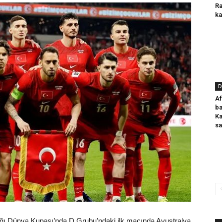
Ra
ka
D
Af
ba
Ka
sa
ıldığı Dünya Kupası’nda D Grubu’ndaki ilk maçında Avustralya