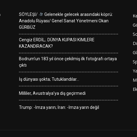
n
SÖYLEŞİ/
Gelenekle gelecek arasındaki köprü:
K
Anadolu Rüyası/ Genel Sanat Yönetmeni Okan
G
GÜRBÜZ
So
Cengiz ERDİL;. DÜNYA KUPASI KİMLERE
D
KAZANDIRACAK?
G
Bodrum’un 183 yıl önce çekilmiş ilk fotoğrafı ortaya
S
çıktı
Y
İş dünyası şokta; Tutuklandılar…
M
E
Milliler, Avustralya’ya diş geçirmedi
Trump: -İmza yarın; İran: -İmza yarın değil