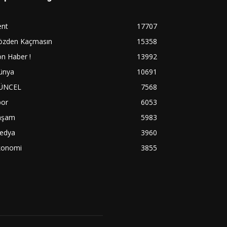
ent
17707
özden Kaçmasın
15358
n Haber !
13992
ünya
10691
ÜNCEL
7568
por
6053
aşam
5983
edya
3960
konomi
3855