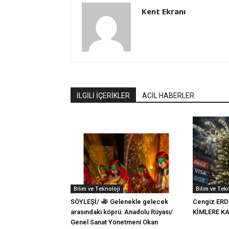
Kent Ekranı
İLGİLİ İÇERİKLER
ACİL HABERLER
Bilim ve Teknoloji
Bilim ve Tek
SÖYLEŞİ/
Gelenekle gelecek
Cengiz ERD
arasındaki köprü: Anadolu Rüyası/
KİMLERE 
Genel Sanat Yönetmeni Okan