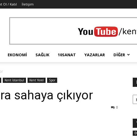
t Ol / Katıl
İletişim
EKONOMI
SAĞLIK
10SANAT
YAZARLAR
DIĞER
or
Kent İstanbul
Kent Yerel
Spor
onra sahaya çıkıyor
Ka
0
D