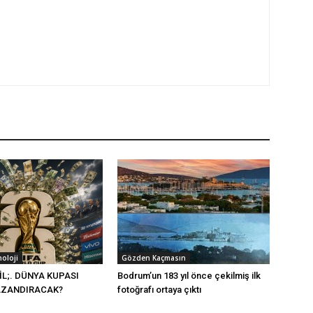
noloji
Gözden Kaçmasın
İL;. DÜNYA KUPASI
Bodrum’un 183 yıl önce çekilmiş ilk
KAZANDIRACAK?
fotoğrafı ortaya çıktı