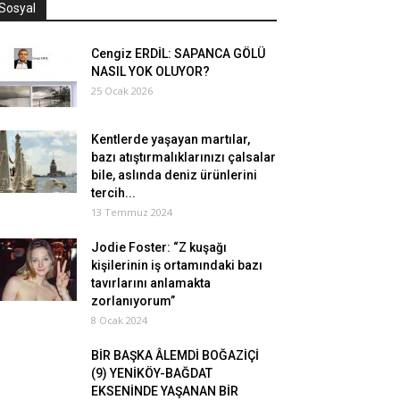
Sosyal
Cengiz ERDİL: SAPANCA GÖLÜ
NASIL YOK OLUYOR?
25 Ocak 2026
Kentlerde yaşayan martılar,
bazı atıştırmalıklarınızı çalsalar
bile, aslında deniz ürünlerini
tercih...
13 Temmuz 2024
Jodie Foster: “Z kuşağı
kişilerinin iş ortamındaki bazı
tavırlarını anlamakta
zorlanıyorum”
8 Ocak 2024
BİR BAŞKA ÂLEMDİ BOĞAZİÇİ
(9) YENİKÖY-BAĞDAT
EKSENİNDE YAŞANAN BİR