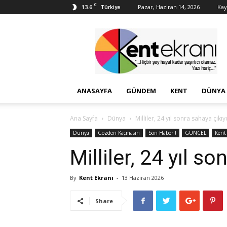
C
13.6
Pazar, Haziran 14, 2026
Kayı
Türkiye
Kent
Ekranı
ANASAYFA
GÜNDEM
KENT
DÜNYA
Ana Sayfa
Dünya
Milliler, 24 yıl sonra sahaya çıkıy
Dünya
Gözden Kaçmasın
Son Haber !
GÜNCEL
Kent
Milliler, 24 yıl s
By
Kent Ekranı
-
13 Haziran 2026
Share