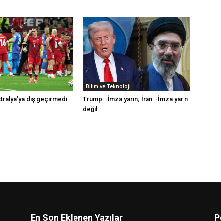
Bilim ve Teknoloji
ustralya’ya diş geçirmedi
Trump: -İmza yarın; İran: -İmza yarın
değil
En Son Eklenen Yazılar
P