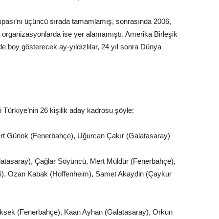
 Kupası’nı üçüncü sırada tamamlamış, sonrasında 2006,
 organizasyonlarda ise yer alamamıştı. Amerika Birleşik
de boy gösterecek ay-yıldızlılar, 24 yıl sonra Dünya
 Türkiye’nin 26 kişilik aday kadrosu şöyle:
ert Günok (Fenerbahçe), Uğurcan Çakır (Galatasaray)
latasaray), Çağlar Söyüncü, Mert Müldür (Fenerbahçe),
Ahli), Ozan Kabak (Hoffenheim), Samet Akaydin (Çaykur
Yüksek (Fenerbahçe), Kaan Ayhan (Galatasaray), Orkun