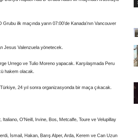
 D Grubu ilk maçında yarın 07:00’de Kanada’nın Vancouver
n Jesus Valenzuela yönetecek.
 Jorge Urrego ve Tulio Moreno yapacak. Karşılaşmada Peru
cü hakem olacak.
ürkiye, 24 yıl sonra organizasyonda bir maça çıkacak.
Italiano, O’Neill, Irvine, Bos, Metcalfe, Toure ve Velupillay
erdi, İsmail, Hakan, Barış Alper, Arda, Kerem ve Can Uzun