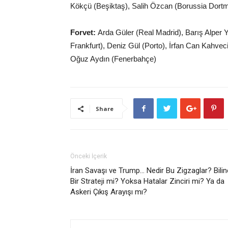
Kökçü (Beşiktaş), Salih Özcan (Borussia Dort
Forvet:
Arda Güler (Real Madrid), Barış Alper 
Frankfurt), Deniz Gül (Porto), İrfan Can Kahve
Oğuz Aydın (Fenerbahçe)
Share
Önceki İçerik
İran Savaşı ve Trump… Nedir Bu Zigzaglar? Bilinç
Bir Strateji mi? Yoksa Hatalar Zinciri mi? Ya da
Askeri Çıkış Arayışı mı?