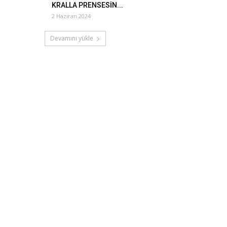
KRALLA PRENSESİN...
2 Haziran 2024
Devamını yükle