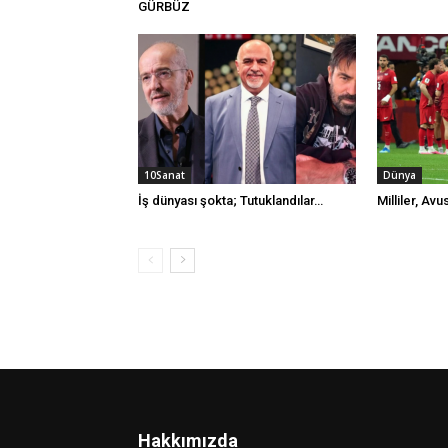
GÜRBÜZ
10Sanat
Dünya
İş dünyası şokta; Tutuklandılar…
Milliler, Av
Hakkımızda