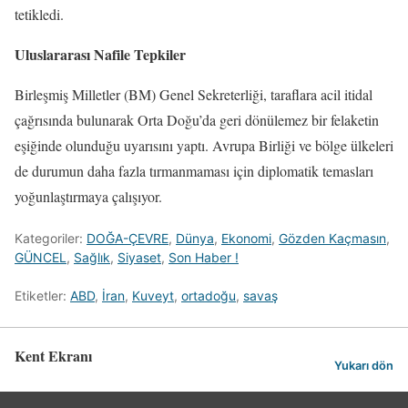
tetikledi.
Uluslararası Nafile Tepkiler
Birleşmiş Milletler (BM) Genel Sekreterliği, taraflara acil itidal
çağrısında bulunarak Orta Doğu’da geri dönülemez bir felaketin
eşiğinde olunduğu uyarısını yaptı. Avrupa Birliği ve bölge ülkeleri
de durumun daha fazla tırmanmaması için diplomatik temasları
yoğunlaştırmaya çalışıyor.
Kategoriler:
DOĞA-ÇEVRE
,
Dünya
,
Ekonomi
,
Gözden Kaçmasın
,
GÜNCEL
,
Sağlık
,
Siyaset
,
Son Haber !
Etiketler:
ABD
,
İran
,
Kuveyt
,
ortadoğu
,
savaş
Kent Ekranı
Yukarı dön