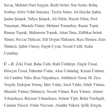
Savaş, Mehmet Nuri Saygun, Bedri Serter, Nur Serter, Behiç
Sonbay, Ertöz Vahit Suiçmez, Tayfur Süner, Ali Haydar Şahin,
Şadan Şimşek, Yahya Şimşek, Ali Tekin, Hayati Tekin, Erol
Tınaztepe, Mustafa Timisi, Mehmet Tomanbay, Ramis Topal,
Binnaz Toprak, Muharrem Toprak, Altan Tuna, Zülfükar İnönü
Tümer, Neccar Türkcan, Elif Doğan Türkmen, Rıza Türmen, Enis
Tütüncü, Şahin Ulusoy, Engin Uysal, Necati Uzdil, Sedat
Uzunbay.
Ü – Z:
Zeki Ünal, Baha Ünlü, Halil Ünlütepe, Engin Ünsal,
Hüseyin Ünsal, Fahrettin Üstün, Akın Üstündağ, Kazım Üstüner,
Ali Cumhur Yaka, Rıza Yalçınkaya, Abdülaziz Yazar, M. Ziya
Yergök, Erdoğan Yetenç, İdris Yıldız, Sacit Yıldız, Dilek Yılmaz,
Mustafa Yılmaz (Malatya), Necati Yılmaz, Rıza Yılmaz, Ahmet
Yılmazkaya, Bayram Yılmazkaya, Selami Yiğit, Bekir Yurdagül,
Candan Yüceer, Vedat Yücesan, Alaattin Yüksel, Şefik Zengin,