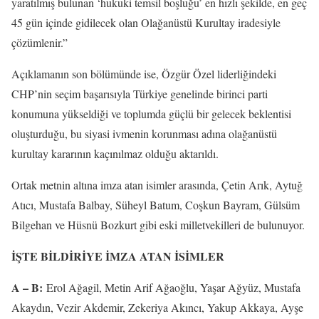
yaratılmış bulunan ‘hukuki temsil boşluğu’ en hızlı şekilde, en geç
45 gün içinde gidilecek olan Olağanüstü Kurultay iradesiyle
çözümlenir.”
Açıklamanın son bölümünde ise, Özgür Özel liderliğindeki
CHP’nin seçim başarısıyla Türkiye genelinde birinci parti
konumuna yükseldiği ve toplumda güçlü bir gelecek beklentisi
oluşturduğu, bu siyasi ivmenin korunması adına olağanüstü
kurultay kararının kaçınılmaz olduğu aktarıldı.
Ortak metnin altına imza atan isimler arasında, Çetin Arık, Aytuğ
Atıcı, Mustafa Balbay, Süheyl Batum, Coşkun Bayram, Gülsüm
Bilgehan ve Hüsnü Bozkurt gibi eski milletvekilleri de bulunuyor.
İŞTE BİLDİRİYE İMZA ATAN İSİMLER
A – B:
Erol Ağagil, Metin Arif Ağaoğlu, Yaşar Ağyüz, Mustafa
Akaydın, Vezir Akdemir, Zekeriya Akıncı, Yakup Akkaya, Ayşe