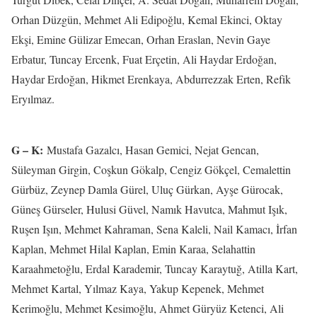
Orhan Düzgün, Mehmet Ali Edipoğlu, Kemal Ekinci, Oktay
Ekşi, Emine Gülizar Emecan, Orhan Eraslan, Nevin Gaye
Erbatur, Tuncay Ercenk, Fuat Erçetin, Ali Haydar Erdoğan,
Haydar Erdoğan, Hikmet Erenkaya, Abdurrezzak Erten, Refik
Eryılmaz.
G – K:
Mustafa Gazalcı, Hasan Gemici, Nejat Gencan,
Süleyman Girgin, Coşkun Gökalp, Cengiz Gökçel, Cemalettin
Gürbüz, Zeynep Damla Gürel, Uluç Gürkan, Ayşe Gürocak,
Güneş Gürseler, Hulusi Güvel, Namık Havutca, Mahmut Işık,
Ruşen Işın, Mehmet Kahraman, Sena Kaleli, Nail Kamacı, İrfan
Kaplan, Mehmet Hilal Kaplan, Emin Karaa, Selahattin
Karaahmetoğlu, Erdal Karademir, Tuncay Karaytuğ, Atilla Kart,
Mehmet Kartal, Yılmaz Kaya, Yakup Kepenek, Mehmet
Kerimoğlu, Mehmet Kesimoğlu, Ahmet Güryüz Ketenci, Ali