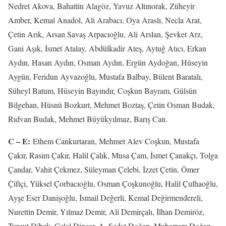
Nedret Akova, Bahattin Alagöz, Yavuz Altınorak, Züheyir
Amber, Kemal Anadol, Ali Arabacı, Oya Araslı, Necla Arat,
Çetin Arık, Arsan Savaş Arpacıoğlu, Ali Arslan, Şevket Arz,
Gani Aşık, İsmet Atalay, Abdülkadir Ateş, Aytuğ Atıcı, Erkan
Aydın, Hasan Aydın, Osman Aydın, Ergün Aydoğan, Hüseyin
Aygün, Feridun Ayvazoğlu, Mustafa Balbay, Bülent Baratalı,
Süheyl Batum, Hüseyin Bayındır, Coşkun Bayram, Gülsün
Bilgehan, Hüsnü Bozkurt, Mehmet Boztaş, Çetin Osman Budak,
Rıdvan Budak, Mehmet Büyükyılmaz, Barış Can.
C – E:
Ethem Cankurtaran, Mehmet Alev Coşkun, Mustafa
Çakır, Rasim Çakır, Halil Çalık, Musa Çam, İsmet Çanakçı, Tolga
Çandar, Vahit Çekmez, Süleyman Çelebi, İzzet Çetin, Ömer
Çiftçi, Yüksel Çorbacıoğlu, Osman Çoşkunoğlu, Halil Çulhaoğlu,
Ayşe Eser Danişoğlu, İsmail Değerli, Kemal Değirmendereli,
Nurettin Demir, Yılmaz Demir, Ali Demirçalı, İlhan Demiröz,
Turgut Dibek, Celal Dinçer, A. Sedat Doğan, Muharrem Doğan,