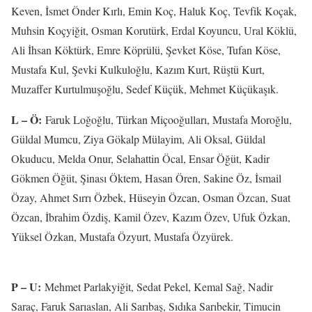
Keven, İsmet Önder Kırlı, Emin Koç, Haluk Koç, Tevfik Koçak,
Muhsin Koçyiğit, Osman Korutürk, Erdal Koyuncu, Ural Köklü,
Ali İhsan Köktürk, Emre Köprülü, Şevket Köse, Tufan Köse,
Mustafa Kul, Şevki Kulkuloğlu, Kazım Kurt, Rüştü Kurt,
Muzaffer Kurtulmuşoğlu, Sedef Küçük, Mehmet Küçükaşık.
L – Ö:
Faruk Loğoğlu, Türkan Miçooğulları, Mustafa Moroğlu,
Güldal Mumcu, Ziya Gökalp Mülayim, Ali Oksal, Güldal
Okuducu, Melda Onur, Selahattin Öcal, Ensar Öğüt, Kadir
Gökmen Öğüt, Şinası Öktem, Hasan Ören, Sakine Öz, İsmail
Özay, Ahmet Sırrı Özbek, Hüseyin Özcan, Osman Özcan, Suat
Özcan, İbrahim Özdiş, Kamil Özev, Kazım Özev, Ufuk Özkan,
Yüksel Özkan, Mustafa Özyurt, Mustafa Özyürek.
P – U:
Mehmet Parlakyiğit, Sedat Pekel, Kemal Sağ, Nadir
Saraç, Faruk Sarıaslan, Ali Sarıbaş, Sıdıka Sarıbekir, Timucin