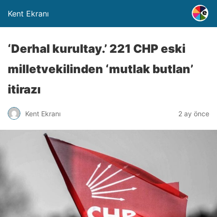
Kent Ekranı
‘Derhal kurultay.’ 221 CHP eski
milletvekilinden ‘mutlak butlan’
itirazı
Kent Ekranı
2 ay önce