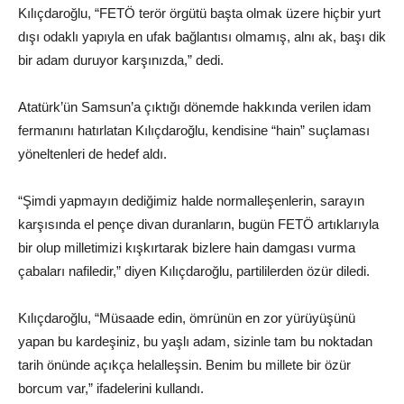
Kılıçdaroğlu, “FETÖ terör örgütü başta olmak üzere hiçbir yurt
dışı odaklı yapıyla en ufak bağlantısı olmamış, alnı ak, başı dik
bir adam duruyor karşınızda,” dedi.
Atatürk’ün Samsun’a çıktığı dönemde hakkında verilen idam
fermanını hatırlatan Kılıçdaroğlu, kendisine “hain” suçlaması
yöneltenleri de hedef aldı.
“Şimdi yapmayın dediğimiz halde normalleşenlerin, sarayın
karşısında el pençe divan duranların, bugün FETÖ artıklarıyla
bir olup milletimizi kışkırtarak bizlere hain damgası vurma
çabaları nafiledir,” diyen Kılıçdaroğlu, partililerden özür diledi.
Kılıçdaroğlu, “Müsaade edin, ömrünün en zor yürüyüşünü
yapan bu kardeşiniz, bu yaşlı adam, sizinle tam bu noktadan
tarih önünde açıkça helalleşsin. Benim bu millete bir özür
borcum var,” ifadelerini kullandı.