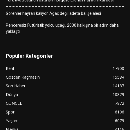
Türk tiyatrosunun usta ismi Bilgesu Erenus hayatını kaybetti
Görenler hayran kalıyor. Ağaç değil adeta bal şelalesi
Penceresiz Fütüristik yolcu uçağı, 2030 kalkışına bir adım daha
yaklaştı.
Popüler Kategoriler
Kent
17900
Gözden Kaçmasın
15584
Son Haber !
14187
Dünya
10879
GÜNCEL
7872
Spor
6106
Yaşam
6079
Medya
4116