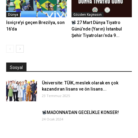
Dünya
Gözden Kaçmasın
İsviçre’yi geçen Brezilya, son
27 Mart Dünya Tiyatro
16’da
Günü’nde (Yarın) İstanbul
Şehir Tiyatroları’nda 9...
Sosyal
Üniversite: TÜİK, meslek olarak en çok
kazandıran lisans ve ön lisans...
23 Temmuz 2025
MADONNA’DAN GECELİKLE KONSER!
24 Ocak 2024