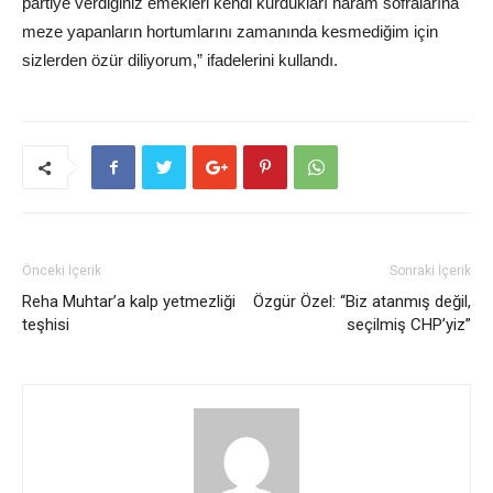
partiye verdiğiniz emekleri kendi kurdukları haram sofralarına
meze yapanların hortumlarını zamanında kesmediğim için
sizlerden özür diliyorum,” ifadelerini kullandı.
Önceki İçerik
Sonraki İçerik
Reha Muhtar’a kalp yetmezliği
Özgür Özel: “Biz atanmış değil,
teşhisi
seçilmiş CHP’yiz”