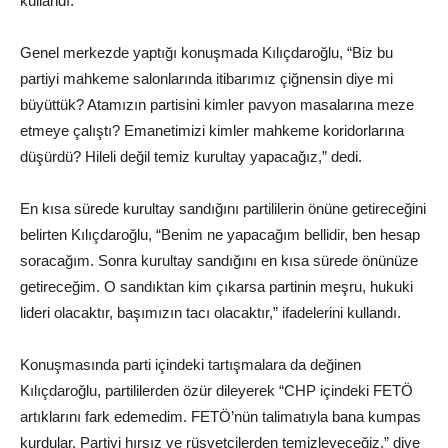
kullandı.
Genel merkezde yaptığı konuşmada Kılıçdaroğlu, “Biz bu
partiyi mahkeme salonlarında itibarımız çiğnensin diye mi
büyüttük? Atamızın partisini kimler pavyon masalarına meze
etmeye çalıştı? Emanetimizi kimler mahkeme koridorlarına
düşürdü? Hileli değil temiz kurultay yapacağız,” dedi.
En kısa sürede kurultay sandığını partililerin önüne getireceğini
belirten Kılıçdaroğlu, “Benim ne yapacağım bellidir, ben hesap
soracağım. Sonra kurultay sandığını en kısa sürede önünüze
getireceğim. O sandıktan kim çıkarsa partinin meşru, hukuki
lideri olacaktır, başımızın tacı olacaktır,” ifadelerini kullandı.
Konuşmasında parti içindeki tartışmalara da değinen
Kılıçdaroğlu, partililerden özür dileyerek “CHP içindeki FETÖ
artıklarını fark edemedim. FETÖ’nün talimatıyla bana kumpas
kurdular. Partiyi hırsız ve rüşvetçilerden temizleyeceğiz,” diye