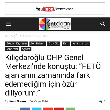
Ana Sayfa
Gözden Kaçmasın
Gözden Kaçmasın
Son Haber !
GÜNCEL
Kent
Kent İstanbul
Kent Yerel
Siyaset
Kılıçdaroğlu CHP Genel
Merkezi’nde konuştu: ”FETÖ
ajanlarını zamanında fark
edemediğim için özür
diliyorum.”
By
Kent Ekranı
-
30 Mayıs 2026
0