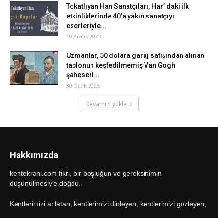
Tokatlıyan Han Sanatçıları, Han’ daki ilk
etkinliklerinde 40’a yakın sanatçıyı
eserleriyle...
10 Aralık 2023
Uzmanlar, 50 dolara garaj satışından alınan
tablonun keşfedilmemiş Van Gogh
şaheseri...
30 Ocak 2025
Devamını yükle
Hakkımızda
kentekrani.com fikri, bir boşluğun ve gereksinimin
düşünülmesiyle doğdu.
Kentlerimizi anlatan, kentlerimizi dinleyen, kentlerimizi gözleyen,