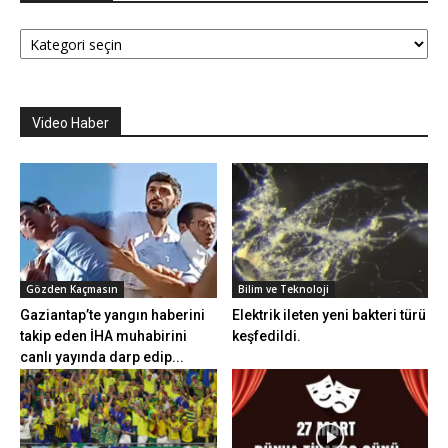
Kategoriler
Video Haber
Gözden Kaçmasın
Bilim ve Teknoloji
Gaziantap’te yangın haberini
Elektrik ileten yeni bakteri türü
takip eden İHA muhabirini
keşfedildi.
canlı yayında darp edip...