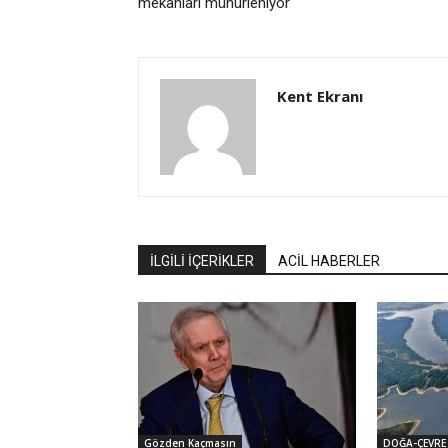
mekânları mühürleniyor
Kent Ekranı
İLGİLİ İÇERİKLER
ACİL HABERLER
Gözden Kaçmasın
DOĞA-ÇEVRE