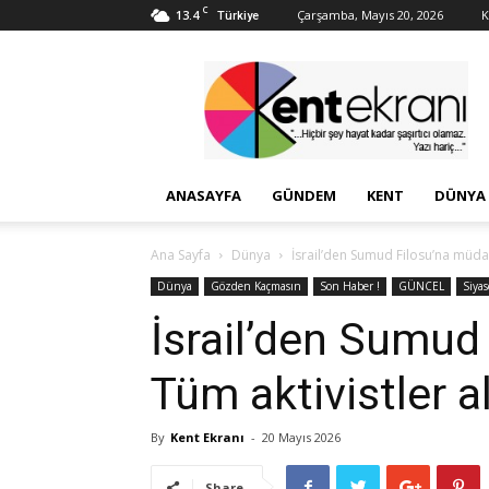
C
13.4
Çarşamba, Mayıs 20, 2026
K
Türkiye
Kent
Ekranı
ANASAYFA
GÜNDEM
KENT
DÜNYA
Ana Sayfa
Dünya
İsrail’den Sumud Filosu’na müdah
Dünya
Gözden Kaçmasın
Son Haber !
GÜNCEL
Siyas
İsrail’den Sumud
Tüm aktivistler a
By
Kent Ekranı
-
20 Mayıs 2026
Share