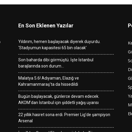
En Son Eklenen Yazılar
P
n
Yıldırım, hemen başlayacak diyerek duyurdu.
K
‘Stadyumun kapasitesi 65 bin olacak’
G
Son baharda dibi görmüştü. İşte İstanbul
So
barajlarında son durum…
D
G
Malatya 5.6! Adıyaman, Elazığ ve
Kahramanmaraş’ta da hissedildi
S
Y
Bugün başlayacak, günlerce devam edecek.
AKOM’dan İstanbul için şiddetli yağış uyarısı
M
E
22 yıllık hasret sona erdi. Premier Lig’de şampiyon
Arsenal