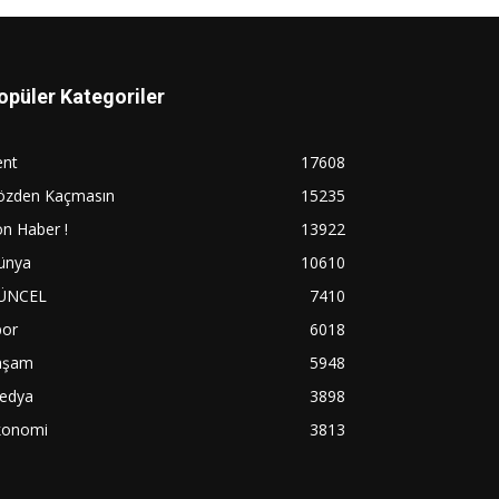
opüler Kategoriler
ent
17608
özden Kaçmasın
15235
n Haber !
13922
ünya
10610
ÜNCEL
7410
por
6018
aşam
5948
edya
3898
konomi
3813