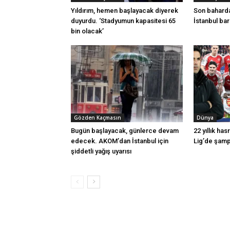
Yıldırım, hemen başlayacak diyerek
Son baharda
duyurdu. ‘Stadyumun kapasitesi 65
İstanbul ba
bin olacak’
Gözden Kaçmasın
Dünya
Bugün başlayacak, günlerce devam
22 yıllık ha
edecek. AKOM’dan İstanbul için
Lig’de şamp
şiddetli yağış uyarısı