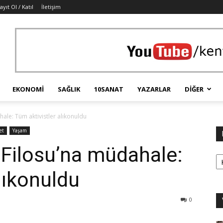
ayıt Ol / Katıl
İletişim
EKONOMI
SAĞLIK
10SANAT
YAZARLAR
DIĞER
ale: Tüm aktivistler alıkonuldu
et
Yaşam
 Filosu’na müdahale:
Ka
lıkonuldu
0