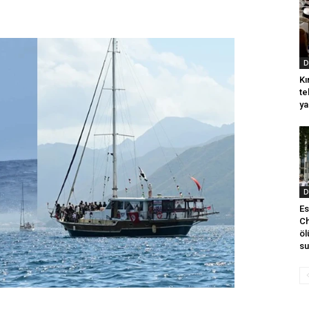
D
Kı
te
ya
D
Es
Ch
öl
su