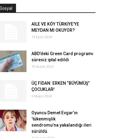
Sosyal
AİLE VE KÖY TÜRKİYE’YE
MEYDAN MI OKUYOR?
14 Eylül 2024
ABD’deki Green Card programı
süresiz iptal edildi
19 Aralık 2025
ÜÇ FİDAN: ERKEN “BÜYÜMÜŞ”
ÇOCUKLAR!
6 Mayıs 2024
Oyuncu Demet Evgar’ın
‘tükenmişlik
sendromu’na yakalandığı ileri
sürüldü.
19 Kasım 2024