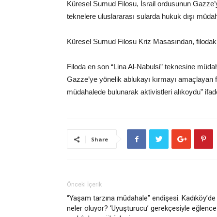
Küresel Sumud Filosu, İsrail ordusunun Gazze’y
teknelere uluslararası sularda hukuk dışı müdah
Küresel Sumud Filosu Kriz Masasından, filodaki 
Filoda en son “Lina Al-Nabulsi” teknesine müdaha
Gazze’ye yönelik ablukayı kırmayı amaçlayan fi
müdahalede bulunarak aktivistleri alıkoydu” ifadel
Share
Önceki İçerik
“Yaşam tarzına müdahale” endişesi. Kadıköy’de
neler oluyor? ‘Uyuşturucu’ gerekçesiyle eğlence