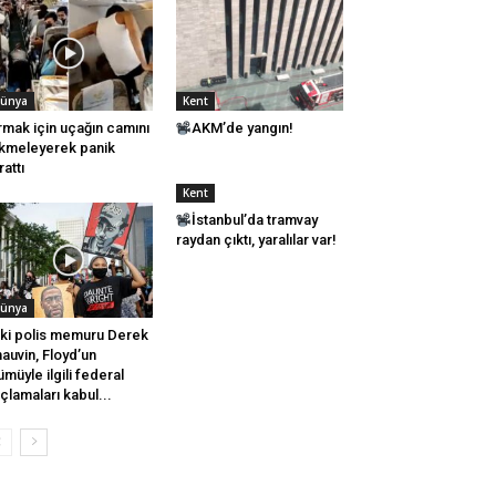
ünya
Kent
rmak için uçağın camını
AKM’de yangın!
kmeleyerek panik
rattı
Kent
İstanbul’da tramvay
raydan çıktı, yaralılar var!
ünya
ki polis memuru Derek
auvin, Floyd’un
ümüyle ilgili federal
çlamaları kabul...