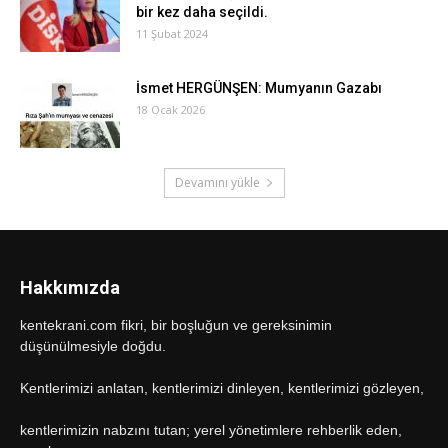
bir kez daha seçildi.
11 Şubat 2024
İsmet HERGÜNŞEN: Mumyanın Gazabı
18 Ocak 2026
Devamını yükle
Hakkımızda
kentekrani.com fikri, bir boşluğun ve gereksinimin
düşünülmesiyle doğdu.
Kentlerimizi anlatan, kentlerimizi dinleyen, kentlerimizi gözleyen,
kentlerimizin nabzını tutan; yerel yönetimlere rehberlik eden,