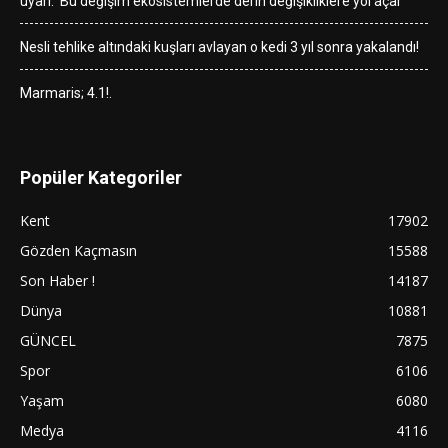
uyarı: ‘Bu değişim ekosistemlerde derin değişikliklere yol açar’
Nesli tehlike altındaki kuşları avlayan o kedi 3 yıl sonra yakalandı!
Marmaris; 4.1!.
Popüler Kategoriler
Kent
17902
Gözden Kaçmasın
15588
Son Haber !
14187
Dünya
10881
GÜNCEL
7875
Spor
6106
Yaşam
6080
Medya
4116