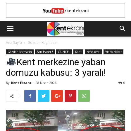
Ana Sayfa
Gözden Kaçmasın
Gözden Kaçmasın
Son Haber !
GÜNCEL
Kent
Kent Yerel
Video Haber
Kent merkezine yaban
domuzu kabusu: 3 yaralı!
By
Kent Ekranı
-
28 Nisan 2026
0