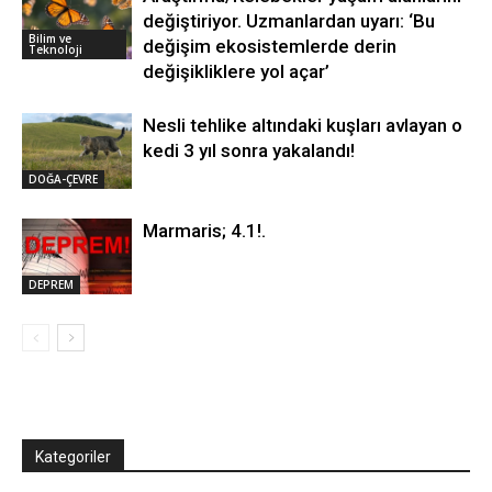
değiştiriyor. Uzmanlardan uyarı: ‘Bu
Bilim ve
değişim ekosistemlerde derin
Teknoloji
değişikliklere yol açar’
Nesli tehlike altındaki kuşları avlayan o
kedi 3 yıl sonra yakalandı!
DOĞA-ÇEVRE
Marmaris; 4.1!.
DEPREM
Kategoriler