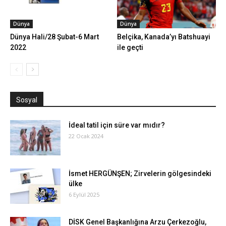
Dünya
Dünya
Dünya Hali/28 Şubat-6 Mart
Belçika, Kanada’yı Batshuayi
2022
ile geçti
Sosyal
İdeal tatil için süre var mıdır?
22 Ocak 2024
İsmet HERGÜNŞEN; Zirvelerin gölgesindeki
ülke
6 Eylül 2025
DİSK Genel Başkanlığına Arzu Çerkezoğlu,