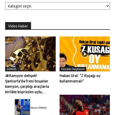
Kategoriler
Video Haber
GÜNCEL
Gözden Kaçmasın
Kamyon dehşeti!
Hakan Ural: “Z Kuşağı oy
Şanlıurfa’da freni boşalan
kullanmamalı”
kamyon, çarptığı araçlarla
birlikte köprüden uçtu;...