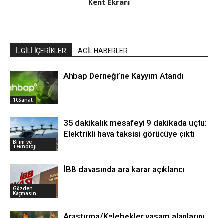
Kent Ekranı
İLGİLİ İÇERİKLER
ACİL HABERLER
Ahbap Derneği’ne Kayyım Atandı
10Sanat
35 dakikalık mesafeyi 9 dakikada uçtu:
Elektrikli hava taksisi görücüye çıktı
Bilim ve
Teknoloji
İBB davasında ara karar açıklandı
Gözden
Kaçmasın
Araştırma/Kelebekler yaşam alanlarını