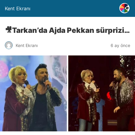
Kent Ekranı
🎥Tarkan’da Ajda Pekkan sürprizi…
Kent Ekranı
6 ay önce