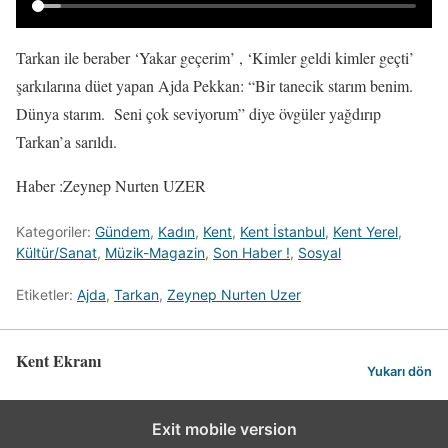
Tarkan ile beraber ‘Yakar geçerim’ , ‘Kimler geldi kimler geçti’
şarkılarına düet yapan Ajda Pekkan: “Bir tanecik starım benim.
Dünya starım. Seni çok seviyorum” diye övgüler yağdırıp
Tarkan’a sarıldı.
Haber :Zeynep Nurten UZER
Kategoriler:
Gündem
,
Kadın
,
Kent
,
Kent İstanbul
,
Kent Yerel
,
Kültür/Sanat
,
Müzik-Magazin
,
Son Haber !
,
Sosyal
Etiketler:
Ajda
,
Tarkan
,
Zeynep Nurten Uzer
Kent Ekranı
Yukarı dön
Exit mobile version