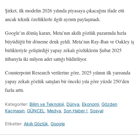
Şirket, ilk modelin 2026 yılında piyasaya çıkacağını ifade etti
ancak teknik özelliklerle ilgili ayrıntı paylaşmadı.
Google’ın dönüş kararı, Meta’nın akıllı gözlük pazarında hızla
büyüdüğü bir döneme denk geldi. Meta’nın Ray-Ban ve Oakley iş
birlikleriyle geliştirdiği yapay zekalı gözlüklerin Şubat 2025
itibarıyla iki milyon adet sattığı bildiriliyor.
Counterpoint Research verilerine göre, 2025 yılının ilk yarısında
yapay zekalı gözlük satışları bir önceki yıla göre yüzde 250’den
fazla arttı.
Kategoriler:
Bilim ve Teknoloji
,
Dünya
,
Ekonomi
,
Gözden
Kaçmasın
,
GÜNCEL
,
Medya
,
Son Haber !
,
Sosyal
Etiketler:
Akıllı Gözlük
,
Google