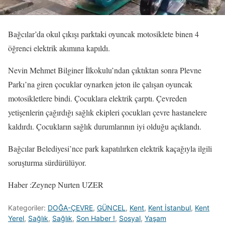
Bağcılar’da okul çıkışı parktaki oyuncak motosiklete binen 4
öğrenci elektrik akımına kapıldı.
Nevin Mehmet Bilginer İlkokulu’ndan çıktıktan sonra Plevne
Parkı’na giren çocuklar oynarken jeton ile çalışan oyuncak
motosikletlere bindi. Çocuklara elektrik çarptı. Çevreden
yetişenlerin çağırdığı sağlık ekipleri çocukları çevre hastanelere
kaldırdı. Çocukların sağlık durumlarının iyi olduğu açıklandı.
Bağcılar Belediyesi’nce park kapatılırken elektrik kaçağıyla ilgili
soruşturma sürdürülüyor.
Haber :Zeynep Nurten UZER
Kategoriler:
DOĞA-ÇEVRE
,
GÜNCEL
,
Kent
,
Kent İstanbul
,
Kent
Yerel
,
Sağlık
,
Sağlık
,
Son Haber !
,
Sosyal
,
Yaşam