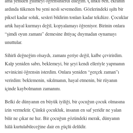
ama yeniden gülmeyi öğrensinlerdi dileğim. Çünkü ben, ekranın
ardında tükenen bu yeni nesli sevemedim. Gözlerindeki ışıltı bir
piksel kadar soluk, sesleri bildirim tonları kadar tekdüze. Çocuklar
artık hayal kurmayı değil, kopyalamayı öğreniyor. Birinin onlara
“şimdi oyun zamanı” demesine ihtiyaç duymadan oynamayı
unuttular.
Sihirli değneğim olsaydı, zamanı geriye değil, kalbe çevirirdim.
Kalp yeniden sabrı, beklemeyi, bir şeyi kendi elleriyle yapmanın
sevinicini öğrensin isterdim. Onlara yeniden “gerçek zaman”ı
verirdim: beklemenin, sıkılmanın, hayal etmenin, bir rüyanın
içinde kaybolmanın zamanını.
Belki de dünyanın en büyük iyiliği, bir çocuğun çocuk olmasına
izin vermektir. Çünkü çocukluk, insanın en saf yeridir ne yalan
bilir ne çıkar ne hız. Bir çocuğun gözündeki merak, dünyanın
hâlâ kurtulabileceğine dair en güçlü delildir.