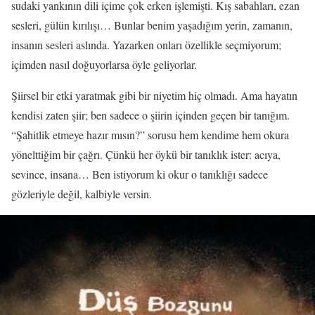
sudaki yankının dili içime çok erken işlemişti. Kış sabahları, ezan
sesleri, gülün kırılışı… Bunlar benim yaşadığım yerin, zamanın,
insanın sesleri aslında. Yazarken onları özellikle seçmiyorum;
içimden nasıl doğuyorlarsa öyle geliyorlar.
Şiirsel bir etki yaratmak gibi bir niyetim hiç olmadı. Ama hayatın
kendisi zaten şiir; ben sadece o şiirin içinden geçen bir tanığım.
“Şahitlik etmeye hazır mısın?” sorusu hem kendime hem okura
yönelttiğim bir çağrı. Çünkü her öykü bir tanıklık ister: acıya,
sevince, insana… Ben istiyorum ki okur o tanıklığı sadece
gözleriyle değil, kalbiyle versin.