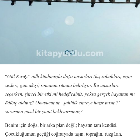
“
Gül Kırığı” adlı kitabınızda doğa unsurları (kış sabahları, ezan
sesleri, gün akışı) romanın ritmini belirliyor. Bu unsurları
seçerken, şiirsel bir etki mi hedeflediniz, yoksa gerçek hayattan mı
ödünç aldınız? Okuyucunun ‘şahitlik etmeye hazır mısın?’
sorusuna nasıl bir yanıt bekliyorsunuz?
Benim için doğa, bir arka plan değil; hayatın tam kendisi.
Çocukluğumun geçtiği coğrafyada taşın, toprağın, rüzgârın,