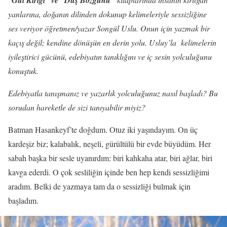
Gül Kırığı” ve “Düş Bozgunu
yanlarına, doğanın dilinden dokunup kelimeleriyle sessizliğine
ses veriyor öğretmen/yazar Songül Uslu. Onun için yazmak bir
kaçış değil; kendine dönüşün en derin yolu. Usluy’la kelimelerin
iyileştirici gücünü, edebiyatın tanıklığını ve iç sesin yolculuğunu
konuştuk.
Edebiyatla tanışmanız ve yazarlık yolculuğunuz nasıl başladı? Bu
sorudan hareketle de sizi tanıyabilir miyiz?
Batman Hasankeyf’te doğdum. Otuz iki yaşındayım. On üç
kardeşiz biz; kalabalık, neşeli, gürültülü bir evde büyüdüm. Her
sabah başka bir sesle uyanırdım: biri kahkaha atar, biri ağlar, biri
kavga ederdi. O çok sesliliğin içinde ben hep kendi sessizliğimi
aradım. Belki de yazmaya tam da o sessizliği bulmak için
başladım.