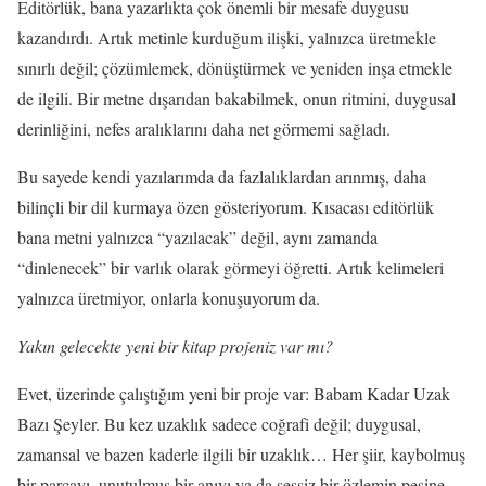
Editörlük, bana yazarlıkta çok önemli bir mesafe duygusu
kazandırdı. Artık metinle kurduğum ilişki, yalnızca üretmekle
sınırlı değil; çözümlemek, dönüştürmek ve yeniden inşa etmekle
de ilgili. Bir metne dışarıdan bakabilmek, onun ritmini, duygusal
derinliğini, nefes aralıklarını daha net görmemi sağladı.
Bu sayede kendi yazılarımda da fazlalıklardan arınmış, daha
bilinçli bir dil kurmaya özen gösteriyorum. Kısacası editörlük
bana metni yalnızca “yazılacak” değil, aynı zamanda
“dinlenecek” bir varlık olarak görmeyi öğretti. Artık kelimeleri
yalnızca üretmiyor, onlarla konuşuyorum da.
Yakın gelecekte yeni bir kitap projeniz var mı?
Evet, üzerinde çalıştığım yeni bir proje var: Babam Kadar Uzak
Bazı Şeyler. Bu kez uzaklık sadece coğrafi değil; duygusal,
zamansal ve bazen kaderle ilgili bir uzaklık… Her şiir, kaybolmuş
bir parçayı, unutulmuş bir anıyı ya da sessiz bir özlemin peşine