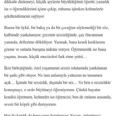
dikkatle dinlemeyi, küçük şeylerin büyüklüğünü öğretti; yazarlık
ise o öğrendiklerimi içime çekip, ruhuma işlerken kelimelerle
şekillendirmemi sağlıyor.
Bazen bir öykü, bir bakış ya da bir çocuğun söylemediği bir söz,
kalbimde yankılanıyor; gecenin sessizliğinde, çay fincanımın
yanında, defterime dökülüyor. Yazmak, bana kendi kırıklarımı
görme ve onlarla barışma imkânı veriyor. Öğretmenlik ise bana
yaşamı, insanı, küçük mucizeleri fark etme yetisi…
İkisi birleştiğinde, özel yaşamımın sessiz odalarında yankılanan
bir şarkı gibi oluyor. Ne tam anlamıyla yalnızım ne tamamen
açık… İçimde bir sessizlik, dışımda bir ses… Ve ben o sessizlikle
konuşmayı, o sesle büyümeyi öğreniyorum. Çünkü hayatın
kendisi öğretmen, kelimeler ise öğrencisi; ben de onların arasında,
sessiz bir köprü gibi duruyorum.
Her iki kimlik de bana şunu hatırlatıyor: Yaşam, anlatılmayı