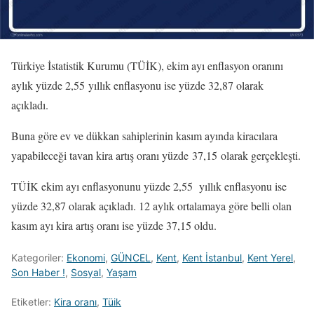
Türkiye İstatistik Kurumu (TÜİK), ekim ayı enflasyon oranını
aylık yüzde 2,55 yıllık enflasyonu ise yüzde 32,87 olarak
açıkladı.
Buna göre ev ve dükkan sahiplerinin kasım ayında kiracılara
yapabileceği tavan kira artış oranı yüzde 37,15 olarak gerçekleşti.
TÜİK ekim ayı enflasyonunu yüzde 2,55 yıllık enflasyonu ise
yüzde 32,87 olarak açıkladı. 12 aylık ortalamaya göre belli olan
kasım ayı kira artış oranı ise yüzde 37,15 oldu.
Kategoriler:
Ekonomi
,
GÜNCEL
,
Kent
,
Kent İstanbul
,
Kent Yerel
,
Son Haber !
,
Sosyal
,
Yaşam
Etiketler:
Kira oranı
,
Tüik