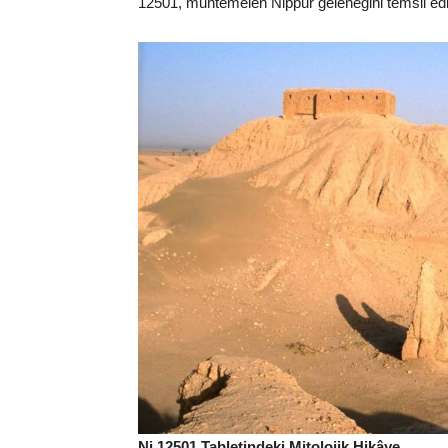
12501, muhtemelen Nippur geleneğini temsil edi
Ni 12501 Tabletindeki Mitolojik Hikâye