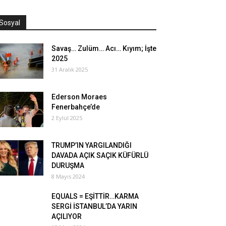
Sosyal
Savaş… Zulüm… Acı… Kıyım; İşte
2025
31 Aralık 2025
Ederson Moraes
Fenerbahçe’de
2 Eylül 2025
TRUMP’IN YARGILANDIĞI
DAVADA AÇIK SAÇIK KÜFÜRLÜ
DURUŞMA
8 Mayıs 2024
EQUALS = EŞİTTİR…KARMA
SERGİ İSTANBUL’DA YARIN
AÇILIYOR