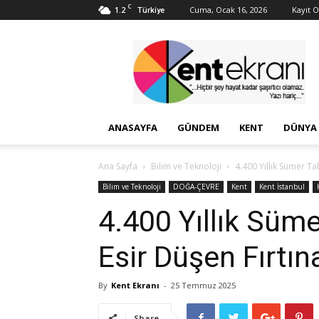
C
1.2
Cuma, Ocak 16, 2026
Kayıt Ol
Türkiye
Kent
Ekranı
ANASAYFA
GÜNDEM
KENT
DÜNYA
Ana Sayfa
Bilim ve Teknoloji
4.400 Yıllık Sümer Tab
Bilim ve Teknoloji
DOĞA-ÇEVRE
Kent
Kent İstanbul
4.400 Yıllık Süme
Esir Düşen Fırtına
By
Kent Ekranı
-
25 Temmuz 2025
Share