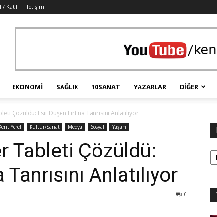
 / Katıl
İletişim
EKONOMI
SAĞLIK
10SANAT
YAZARLAR
DIĞER
leti Çözüldü: Esir Düşen Fırtına Tanrısını Anlatılıyor
Kent Yerel
Kültür/Sanat
Medya
Sosyal
Yaşam
r Tableti Çözüldü:
Ka
 Tanrısını Anlatılıyor
0