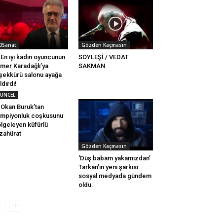
0Sanat
Gözden Kaçmasın
En iyi kadın oyuncunun
SÖYLEŞİ / VEDAT
mer Karadağlı’ya
SAKMAN
şekkürü salonu ayağa
ldırdı!
ÜNCEL
Okan Buruk’tan
mpiyonluk coşkusunu
lgeleyen küfürlü
zahürat
Gözden Kaçmasın
‘Düş babam yakamızdan’
Tarkan’ın yeni şarkısı
sosyal medyada gündem
oldu.