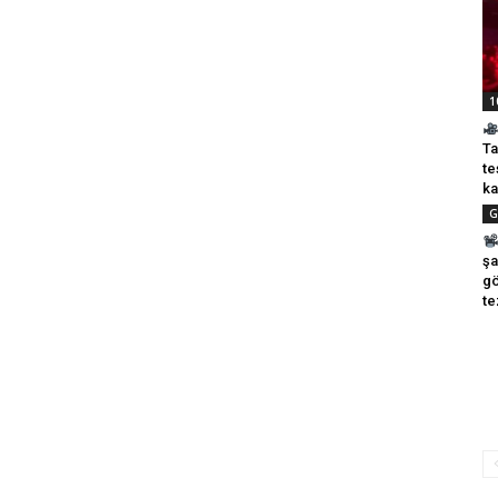
1
Ta
te
ka
G
şa
gö
te