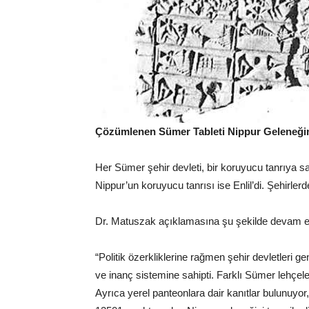
Çözümlenen Sümer Tableti Nippur Geleneğin
Her Sümer şehir devleti, bir koruyucu tanrıya sah
Nippur’un koruyucu tanrısı ise Enlil’di. Şehirler
Dr. Matuszak açıklamasına şu şekilde devam et
“Politik özerkliklerine rağmen şehir devletleri gen
ve inanç sistemine sahipti. Farklı Sümer lehçeler
Ayrıca yerel panteonlara dair kanıtlar bulunuyo