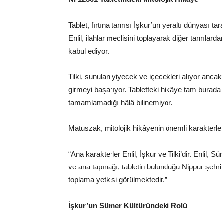
Tablet, fırtına tanrısı İşkur’un yeraltı dünyası ta
Enlil, ilahlar meclisini toplayarak diğer tanrılar
kabul ediyor.
Tilki, sunulan yiyecek ve içecekleri alıyor anc
girmeyi başarıyor. Tabletteki hikâye tam burada 
tamamlamadığı hâlâ bilinemiyor.
Matuszak, mitolojik hikâyenin önemli karakterler
“Ana karakterler Enlil, İşkur ve Tilki’dir. Enlil, S
ve ana tapınağı, tabletin bulunduğu Nippur şehrin
toplama yetkisi görülmektedir.”
İşkur’un Sümer Kültüründeki Rolü