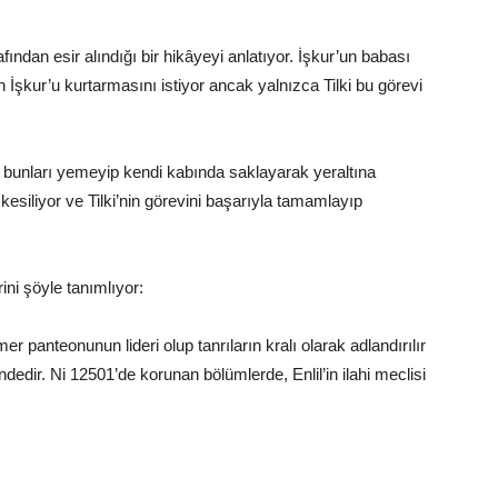
rafından esir alındığı bir hikâyeyi anlatıyor. İşkur’un babası
dan İşkur’u kurtarmasını istiyor ancak yalnızca Tilki bu görevi
ak bunları yemeyip kendi kabında saklayarak yeraltına
kesiliyor ve Tilki’nin görevini başarıyla tamamlayıp
ini şöyle tanımlıyor:
ümer panteonunun lideri olup tanrıların kralı olarak adlandırılır
dedir. Ni 12501’de korunan bölümlerde, Enlil’in ilahi meclisi