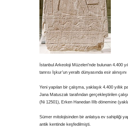
İstanbul Arkeoloji Müzeleri’nde bulunan 4.400 yıll
tanrısı İşkur’un yeraltı dünyasında esir alınışını
Yeni yapılan bir çalışma, yaklaşık 4.400 yıllık pa
Jana Matuszak tarafından gerçekleştirilen çalı
(Ni 12501), Erken Hanedan IIIb dönemine (yakl
Sümer mitolojisinden bir anlatıya ev sahipliği y
antik kentinde keşfedilmişti.