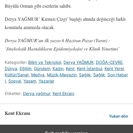
Büyülü Orman gibi eserlerin sahibi.
Derya YAĞMUR’ Kırmızı Çizgi’ başlığı altında değinceği farklı
konularla aramızda olacak.
Derya YAĞMUR’un ilk yazısı 6 Haziran Pazar (Yarın) :
‘Jinekolojik Hastalıkların Epidemiyolojisi ve Klinik Yönetimi’
Kategoriler:
Bilim ve Teknoloji
,
Derya YAĞMUR
,
DOĞA-ÇEVRE
,
Dünya
,
Eğitim
,
Gündem
,
Kadın
,
Kent
,
Kent İstanbul
,
Kent Yerel
,
Kültür/Sanat
,
Medya
,
Müzik-Magazin
,
Sağlık
,
Sağlık
,
Son Haber
!
,
Sosyal
,
Yaşam
,
Yazarlar
Etiketler:
Derya yağmur
,
Kent Ekranı
Kent Ekranı
Yukarı dön