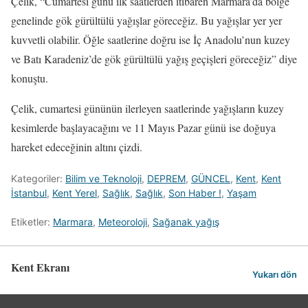
Çelik, “Cumartesi günü ilk saatlerden itibaren Marmara’da bölge
genelinde gök gürültülü yağışlar göreceğiz. Bu yağışlar yer yer
kuvvetli olabilir. Öğle saatlerine doğru ise İç Anadolu’nun kuzey
ve Batı Karadeniz’de gök gürültülü yağış geçişleri göreceğiz” diye
konuştu.
Çelik, cumartesi gününün ilerleyen saatlerinde yağışların kuzey
kesimlerde başlayacağını ve 11 Mayıs Pazar günü ise doğuya
hareket edeceğinin altını çizdi.
Kategoriler:
Bilim ve Teknoloji
,
DEPREM
,
GÜNCEL
,
Kent
,
Kent
İstanbul
,
Kent Yerel
,
Sağlık
,
Sağlık
,
Son Haber !
,
Yaşam
Etiketler:
Marmara
,
Meteoroloji
,
Sağanak yağış
Kent Ekranı
Yukarı dön